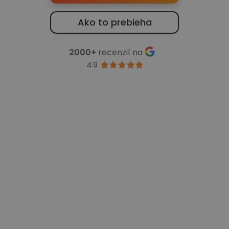
Ako to prebieha
2000+
recenzií na
4.9




