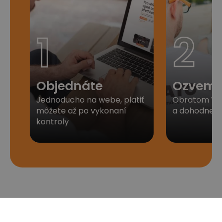
1
2
Objednáte
Ozveme
Jednoducho na webe, platiť
Obratom Vá
môžete až po vykonaní
a dohodneme 
kontroly