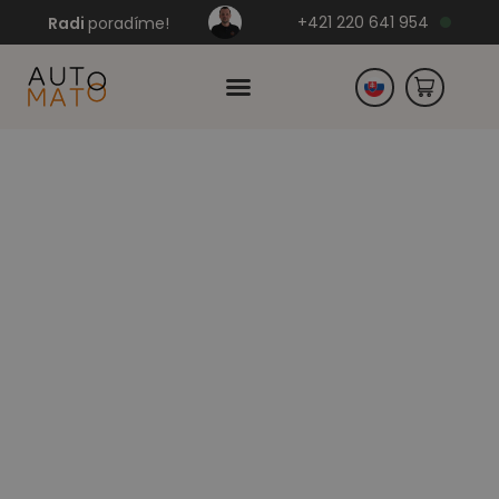
+421 220 641 954
Radi
poradíme!
Česko
Nemecko