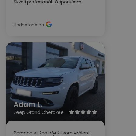
Skvelí profesionáli. Odporúčam.
Hodnotené na
Adam L.
Jeep Grand Cherokee





Parádna služba! Využil som vzálenú