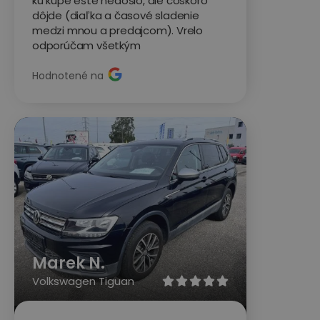
ku kúpe ešte nedošlo, ale čoskoro
dôjde (diaľka a časové sladenie
medzi mnou a predajcom). Vrelo
odporúčam všetkým
Hodnotené na
Marek N.
Volkswagen Tiguan




