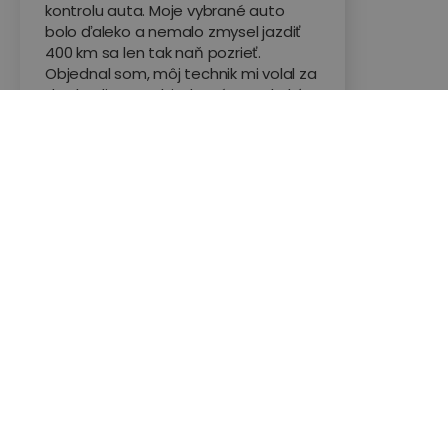
kontrolu auta. Moje vybrané auto
bolo ďaleko a nemalo zmysel jazdiť
400 km sa len tak naň pozrieť.
Objednal som, môj technik mi volal za
dve hodiny po objednaní a na druhý
deň som mal auto skontrolované a
už som išiel na istotu. Ten ich online
report je tiež super, máte všetko na
jednom mieste a ešte mi technik od
auta volal a 15 minút mi opisoval stav
vozidla. Takže za mňa 100%
odporúčam!
Hodnotené na