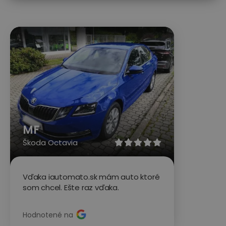
MF
Škoda Octavia





Vďaka iautomato.sk mám auto ktoré
som chcel. Ešte raz vďaka.
Hodnotené na