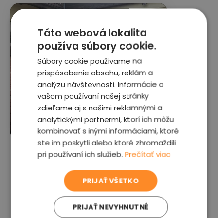
Táto webová lokalita
používa súbory cookie.
Súbory cookie používame na
prispôsobenie obsahu, reklám a
analýzu návštevnosti. Informácie o
vašom používaní našej stránky
Aleš Z.
zdieľame aj s našimi reklamnými a
Volkswagen Arteon





analytickými partnermi, ktorí ich môžu
kombinovať s inými informáciami, ktoré
ste im poskytli alebo ktoré zhromaždili
Technik zavolal deň vopred a potvrdili
pri používaní ich služieb.
Prečítať viac
sme si čas aj miesto. Na miesto
dorazil s predstihom. V podstate sa
ihneď dal do práce. Najskôr s
PRIJAŤ VŠETKO
baterkou, nasledovala kontrola laku,
interiéru, kontrola sériových čísel a VIN
PRIJAŤ NEVYHNUTNÉ
na vozidle. Cm po cm všetko