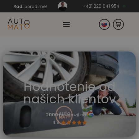
+421 220 641 954
Radi
poradíme!
Česko
Nemecko
Hodnotenie od
našich klientov
2000+
recenzií na
4.9




