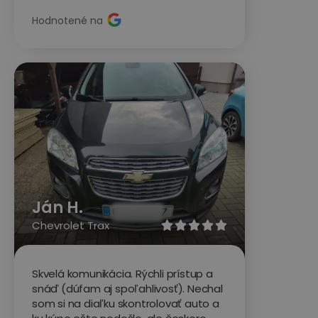
Hodnotené na
Ján H.
Chevrolet Trax





Skvelá komunikácia. Rýchli prístup a
snáď (dúfam aj spoľahlivosť). Nechal
som si na diaľku skontrolovať auto a