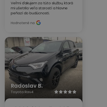
Veľmi ďakujem za túto službu, ktorá
mi ušetrila veľa starostí a hlavne
peňazí do budúcnosti.
Hodnotené na
Radoslav B.
Toyota Rav4




