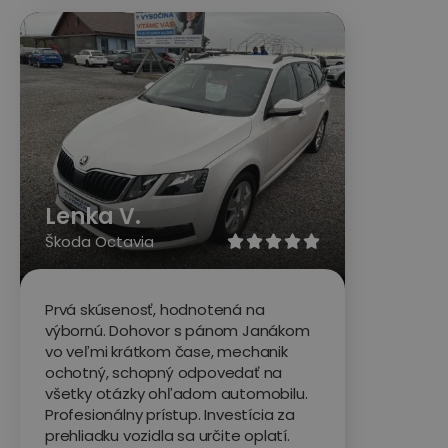
Lenka V.
Škoda Octavia





Prvá skúsenosť, hodnotená na
výbornú. Dohovor s pánom Janákom
vo veľmi krátkom čase, mechanik
ochotný, schopný odpovedať na
všetky otázky ohľadom automobilu.
Profesionálny prístup. Investícia za
prehliadku vozidla sa určite oplatí.