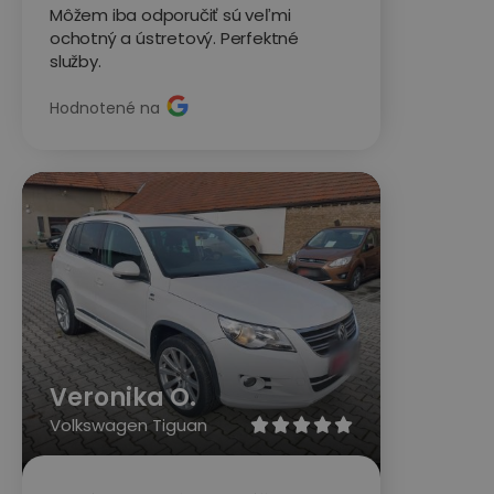
Môžem iba odporučiť sú veľmi
ochotný a ústretový. Perfektné
služby.
Hodnotené na
Veronika O.
Volkswagen Tiguan




