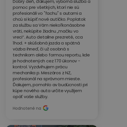
Dobrý deň, ďakujem, výborná služba a
pomoc pre všetkých, ktorí nie sú
profesionáli vo "fachu" s autami a
chcú si kúpiť nové autíčko. Poplatok
za službu sa Vám niekoľkonásobne
vráti, nekúpite žiadnu „mačku vo
vreci“. Auto detailne prezreté, cca
1hod. + skúšobná jazda a spätná
väzba ihneď, či už osobná s
technikom alebo formou reportu, kde
je hodnotených cez 170 úkonov -
kontrol. Vyzdvihujem prácu
mechanika p. Meszáros z NZ,
profesionál na správnom mieste.
Ďakujem, pomohlo av budúcnosti pri
kúpe nového auta určite využijem
opäť vaše služby.
Hodnotené na