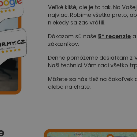
Veľké klišé, ale je to tak. Na Vaš
najviac. Robíme všetko preto, aby
niekedy sa zas vrátili.
Dôkazom sú naše
5* recenzie
a 
zákazníkov.
Denne pomôžeme desiatkam z Vá
Naši technici Vám radi všetko trp
Môžete sa nás tiež na čokoľvek o
alebo na chate.
e