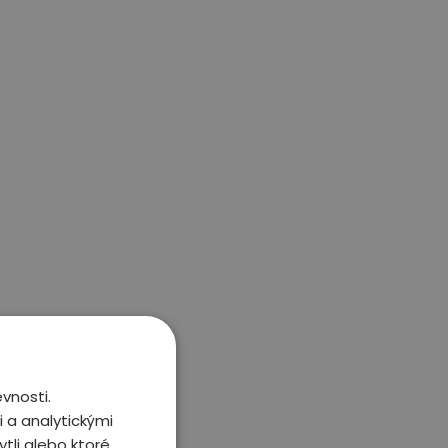
vnosti.
 a analytickými
tli alebo ktoré