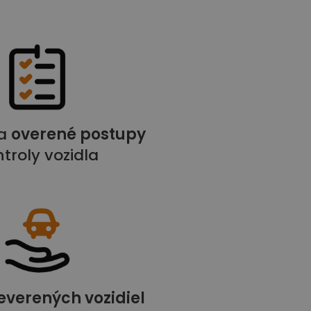
 a
overené postupy
troly vozidla
reverených vozidiel