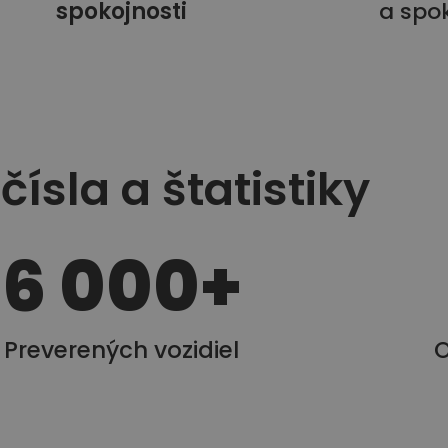
spokojnosti
a spo
čísla a štatistiky
6 000
+
Preverených vozidiel
O