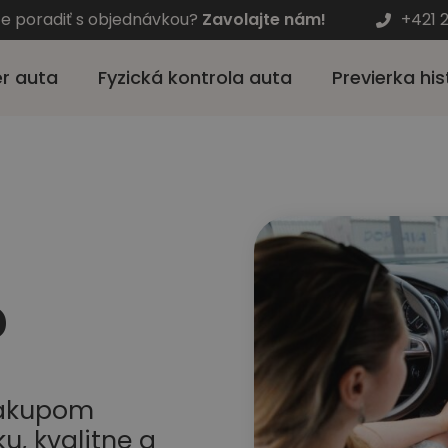
te poradiť s objednávkou?
Zavolajte nám!
+421 
r auta
Fyzická kontrola auta
Previerka his
a
?
nákupom
u, kvalitne a