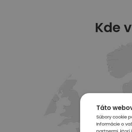
Kde 
Táto webová
Súbory cookie p
Informácie o va
partnermi, ktorí