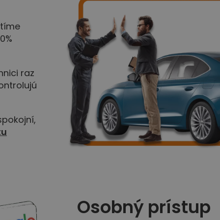
 tíme
00%
nici raz
ntrolujú
pokojní,
tu
Osobný prístup