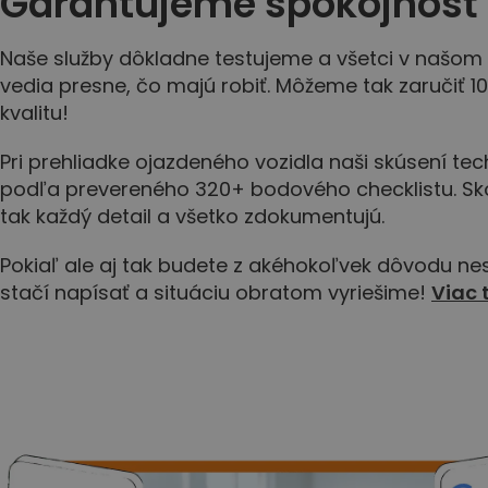
Garantujeme spokojnosť
Naše služby dôkladne testujeme a všetci v našom
vedia presne, čo majú robiť. Môžeme tak zaručiť 1
kvalitu!
Pri prehliadke ojazdeného vozidla naši skúsení tech
podľa prevereného 320+ bodového checklistu. Sko
tak každý detail a všetko zdokumentujú.
Pokiaľ ale aj tak budete z akéhokoľvek dôvodu nes
stačí napísať a situáciu obratom vyriešime!
Viac 