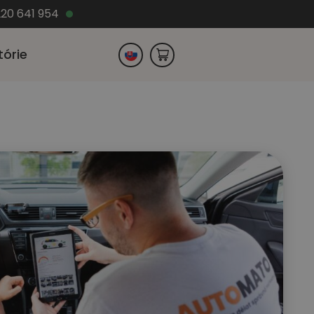
220 641 954
tórie
Česko
Nemecko