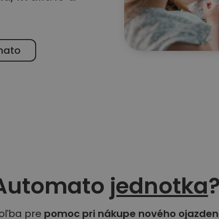
mato
 Automato
jednotka
voľba pre
pomoc pri nákupe nového ojazden