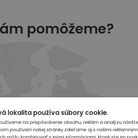
vám pomôžeme?
 lokalita používa súbory cookie.
oužívame na prispôsobenie obsahu, reklám a analýzu návšte
šom používaní našej stránky zdieľame aj s našimi reklamnými
 ich môžu kombinovať s inými informáciami, ktoré ste im posky