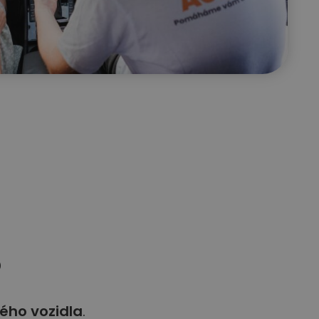
?
ého vozidla
.