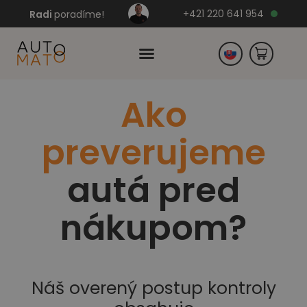
+421 220 641 954
Radi
poradíme!
Ako
Česko
preverujeme
Nemecko
autá pred
nákupom?
Náš overený postup kontroly