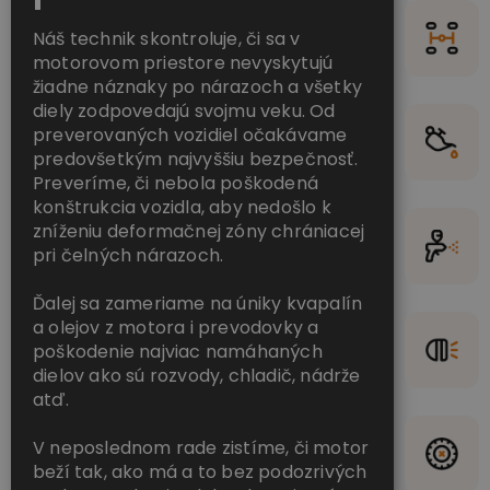
Náš technik skontroluje, či sa v
motorovom priestore nevyskytujú
žiadne náznaky po nárazoch a všetky
diely zodpovedajú svojmu veku. Od
preverovaných vozidiel očakávame
predovšetkým najvyššiu bezpečnosť.
Preveríme, či nebola poškodená
konštrukcia vozidla, aby nedošlo k
zníženiu deformačnej zóny chrániacej
pri čelných nárazoch.
Ďalej sa zameriame na úniky kvapalín
a olejov z motora i prevodovky a
poškodenie najviac namáhaných
dielov ako sú rozvody, chladič, nádrže
atď.
V neposlednom rade zistíme, či motor
beží tak, ako má a to bez podozrivých