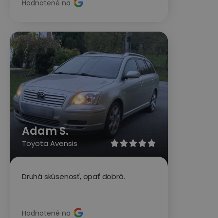
Hodnotené na
Adam S.
Toyota Avensis





Druhá skúsenosť, opäť dobrá.
Hodnotené na