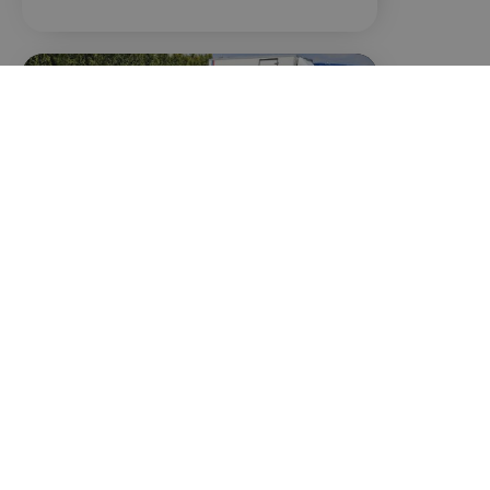
Tomáš K.
Audi A4





Bol som veľmi spokojný, ako s
rýchlosťou tak profesionalitou.
Hodnotené na