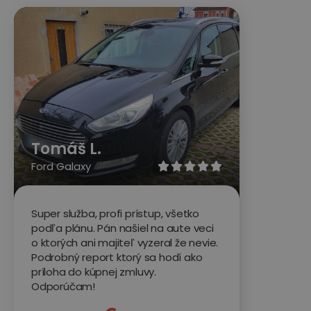
Tomáš L.
Ford Galaxy





Super služba, profi prístup, všetko
podľa plánu. Pán našiel na aute veci
o ktorých ani majiteľ vyzeral že nevie.
Podrobný report ktorý sa hodí ako
príloha do kúpnej zmluvy.
Odporúčam!