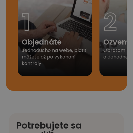
1
2
Objednáte
Ozveme
Jednoducho na webe, platiť
Obratom Vá
môžete až po vykonaní
a dohodneme 
kontroly
Potrebujete sa