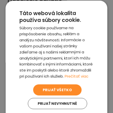
Odhalenie havárie
Zmeraním hĺbky laku špeciálnou meračkou na
Táto webová lokalita
všetkých častiach vozidla zistíme, či je lak
originálny alebo novo nanesený.
používa súbory cookie.
Súbory cookie používame na
Toto môže odhaliť aj predajcom zamlčanej
prispôsobenie obsahu, reklám a
havárie alebo poškodenie karosérie. Nový lak má
analýzu návštevnosti. Informácie o
totiž odlišnú hodnotu ako originálny lak.
vašom používaní našej stránky
zdieľame aj s našimi reklamnými a
analytickými partnermi, ktorí ich môžu
kombinovať s inými informáciami, ktoré
ste im poskytli alebo ktoré zhromaždili
pri používaní ich služieb.
Prečítať viac
PRIJAŤ VŠETKO
PRIJAŤ NEVYHNUTNÉ