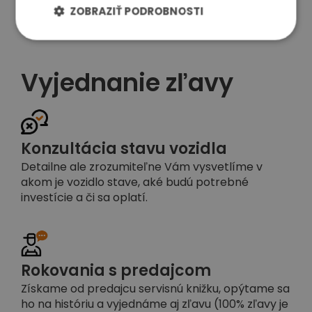
ZOBRAZIŤ PODROBNOSTI
Vyjednanie zľavy
Konzultácia stavu vozidla
Detailne ale zrozumiteľne Vám vysvetlíme v
akom je vozidlo stave, aké budú potrebné
investície a či sa oplatí.
Rokovania s predajcom
Získame od predajcu servisnú knižku, opýtame sa
ho na históriu a vyjednáme aj zľavu (100% zľavy je