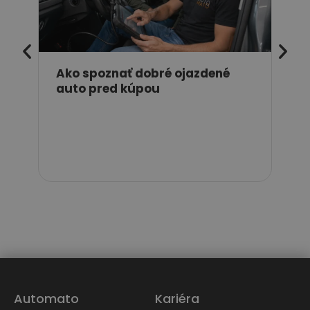
Ako spoznať dobré ojazdené
auto pred kúpou
Ked
pn
naj
Automato
Kariéra