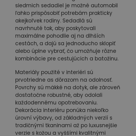
siedmich sedadiel je možné automobil
ľahko prispôsobiť potrebám prakticky
akejkoľvek rodiny. Sedadlá sú
navrhnuté tak, aby poskytovali
maximálne pohodlie aj na dlhších
cestách, a dajú sa jednoducho sklopiť
alebo úplne vybrať, čo umožňuje rôzne
kombinácie pre cestujúcich a batožinu.
Materiály použité v interiéri sú
prvotriedne as dôrazom na odolnosť.
Povrchy sú mäkké na dotyk, ale zároveň
dostatočne robustné, aby odolali
každodennému opotrebovaniu.
Dekorácia interiéru ponúka niekoľko
úrovní výbavy, od základných verzií s
tradičnými tkaninami až po luxusnejšie
verzie s kožou a vyššími kvalitnými