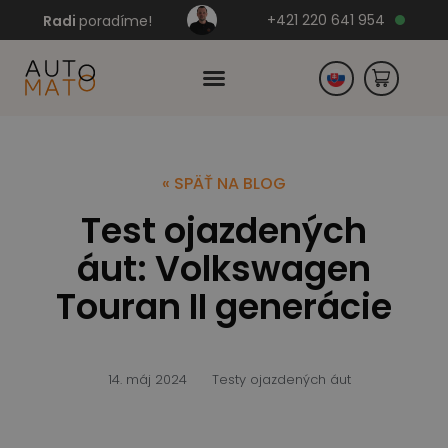
+421 220 641 954
Radi
poradíme!
Česko
« SPÄŤ NA BLOG
Test ojazdených
Nemecko
áut: Volkswagen
Touran II generácie
14. máj 2024
Testy ojazdených áut