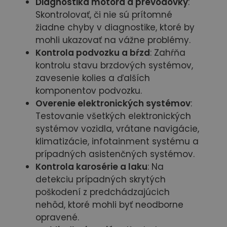
Diagnostika motora a prevodovky
:
Skontrolovať, či nie sú prítomné
žiadne chyby v diagnostike, ktoré by
mohli ukazovať na vážne problémy.
Kontrola podvozku a bŕzd
: Zahŕňa
kontrolu stavu brzdových systémov,
zavesenie kolies a ďalších
komponentov podvozku.
Overenie elektronických systémov
:
Testovanie všetkých elektronických
systémov vozidla, vrátane navigácie,
klimatizácie, infotainment systému a
prípadných asistenčných systémov.
Kontrola karosérie a laku
: Na
detekciu prípadných skrytých
poškodení z predchádzajúcich
nehôd, ktoré mohli byť neodborne
opravené.