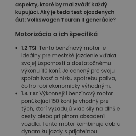
aspekty, ktoré by mal zvážiť každý
kupujúci. Aký je teda test ojazdených
áut: Volkswagen Touran II generácie
?
Motorizácia a ich špecifiká
1.2 TSI
: Tento benzínový motor je
ideálny pre mestské jazdenie vďaka
svojej úspornosti a dostatočnému
výkonu 110 koní. Je cenený pre svoju
spoľahlivosť a nízku spotrebu paliva,
čo ho robí ekonomicky výhodným.
1.4 TSI
: Výkonnejší benzínový motor
ponúkajúci 150 koní je vhodný pre
tých, ktorí vyžadujú viac sily na dlhšie
cesty alebo pri plnom obsadení
vozidla. Tento motor kombinuje dobrú
dynamiku jazdy s prijateľnou