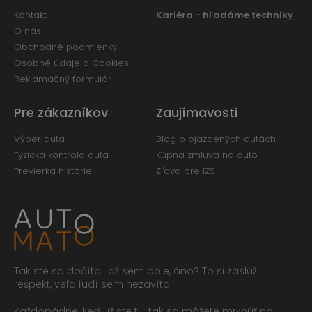
Kontakt
Kariéra - hľadáme techniky
O nás
Obchodné podmienky
Osobné údaje a Cookies
Reklamačný formulár
Pre zákazníkov
Zaujímavosti
Výber auta
Blog o ojazdených autách
Fyzická kontrola auta
Kúpna zmluva na auto
Previerka histórie
Zľava pre IZS
Tak ste sa dočítali až sem dole, áno? To si zaslúži
rešpekt, veľa ľudí sem nezavíta.
Každopádne, keď už ste tu, tak sa môžete mrknúť na