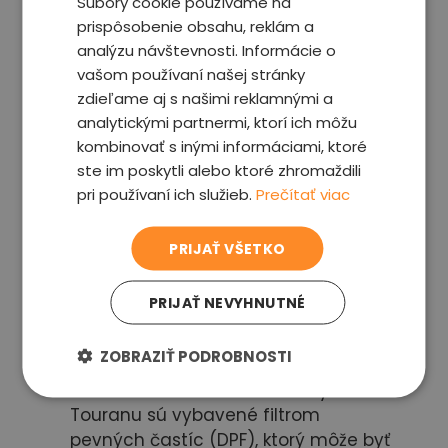
Súbory cookie používame na
brzdenia.
prispôsobenie obsahu, reklám a
Problémy s elektronikou
: Touran
analýzu návštevnosti. Informácie o
môže vykazovať problémy s
vašom používaní našej stránky
elektronickými systémami, vrátane
zdieľame aj s našimi reklamnými a
chybových hlásení na palubnom
analytickými partnermi, ktorí ich môžu
počítači, výpadkov infotainment
kombinovať s inými informáciami, ktoré
systému, alebo problémov s
ste im poskytli alebo ktoré zhromaždili
elektronicky ovládanými
pri používaní ich služieb.
Prečítať viac
komponentmi, ako sú elektrické okná
a centrálne zamykanie. Tieto
PRIJAŤ VŠETKO
problémy sú často spojené s
poškodením elektrických spojov
PRIJAŤ NEVYHNUTNÉ
alebo zlyhaním elektronických
modulov.
ZOBRAZIŤ PODROBNOSTI
Znečistenie DPF filtra pri dieselových
variantoch
: Dieselové modely
Touranu sú vybavené filtrom
pevných častíc (DPF), ktorý môže byť