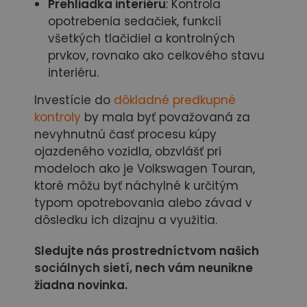
Prehliadka interiéru
: Kontrola
opotrebenia sedačiek, funkcií
všetkých tlačidiel a kontrolných
prvkov, rovnako ako celkového stavu
interiéru.
Investície do
dôkladné predkupné
kontroly
by mala byť považovaná za
nevyhnutnú časť procesu kúpy
ojazdeného vozidla, obzvlášť pri
modeloch ako je Volkswagen Touran,
ktoré môžu byť náchylné k určitým
typom opotrebovania alebo závad v
dôsledku ich dizajnu a využitia.
Sledujte nás prostredníctvom našich
sociálnych sietí,
nech vám neunikne
žiadna novinka.