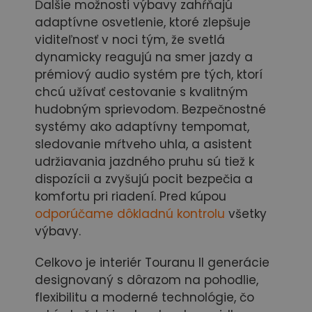
Ďalšie možnosti výbavy zahŕňajú
adaptívne osvetlenie, ktoré zlepšuje
viditeľnosť v noci tým, že svetlá
dynamicky reagujú na smer jazdy a
prémiový audio systém pre tých, ktorí
chcú užívať cestovanie s kvalitným
hudobným sprievodom. Bezpečnostné
systémy ako adaptívny tempomat,
sledovanie mŕtveho uhla, a asistent
udržiavania jazdného pruhu sú tiež k
dispozícii a zvyšujú pocit bezpečia a
komfortu pri riadení. Pred kúpou
odporúčame dôkladnú kontrolu
všetky
výbavy.
Celkovo je interiér Touranu II generácie
designovaný s dôrazom na pohodlie,
flexibilitu a moderné technológie, čo