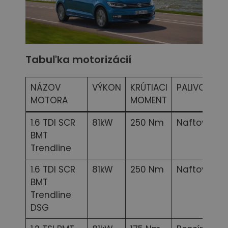
Tabuľka motorizácií
NÁZOV
VÝKON
KRÚTIACI
PALIVO
MOTORA
MOMENT
1.6 TDI SCR
81kW
250 Nm
Naftový
BMT
Trendline
1.6 TDI SCR
81kW
250 Nm
Naftový
BMT
Trendline
DSG