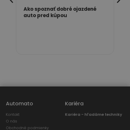
Ako spoznať dobré ojazdené
auto pred kúpou
Ked
pn
naj
Automato
Kariéra
Kontakt
Kariéra - hľadáme techniky
O nás
Obchodné podmienky