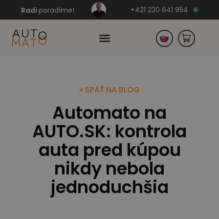
+421 220 641 954
Radi
poradíme!
Česko
« SPÄŤ NA BLOG
Automato na
Nemecko
AUTO.SK: kontrola
auta pred kúpou
nikdy nebola
jednoduchšia