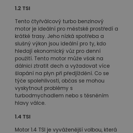
1.2 TSI
Tento čtyřválcový turbo benzinový
motor je ideální pro městské prostředí a
krátké trasy. Jeho nízká spotřeba a
slušný výkon jsou ideální pro ty, kdo
hledají ekonomický vůz pro denní
použití. Tento motor může však na
dálnici ztratit dech a vyžadovat více
šlapání na plyn při předjíždění. Co se
týče spolehlivosti, občas se mohou
vyskytnout problémy s
turbodmychadlem nebo s těsněním
hlavy válce.
1.4 TSI
Motor 1.4 TSI je vyváženější volbou, která