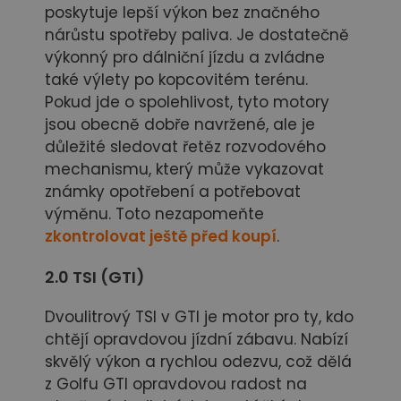
poskytuje lepší výkon bez značného
nárůstu spotřeby paliva. Je dostatečně
výkonný pro dálniční jízdu a zvládne
také výlety po kopcovitém terénu.
Pokud jde o spolehlivost, tyto motory
jsou obecně dobře navržené, ale je
důležité sledovat řetěz rozvodového
mechanismu, který může vykazovat
známky opotřebení a potřebovat
výměnu. Toto nezapomeňte
zkontrolovat ještě před koupí
.
2.0 TSI (GTI)
Dvoulitrový TSI v GTI je motor pro ty, kdo
chtějí opravdovou jízdní zábavu. Nabízí
skvělý výkon a rychlou odezvu, což dělá
z Golfu GTI opravdovou radost na