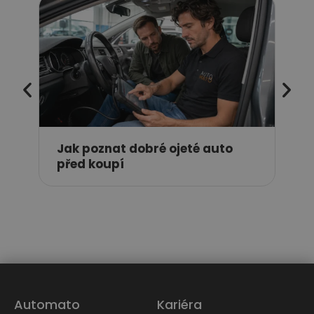
Kdy
pne
nej
Jak poznat dobré ojeté auto
před koupí
Automato
Kariéra