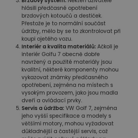
Brzdový systém:
Někteří uživatelé
hlásili předčasné opotřebení
brzdových kotoučů a destiček.
Přestože je to normální součást
údržby, mělo by se to zkontrolovat při
koupi ojetého vozu.
Interiér a kvalita materiálů:
Ačkoli je
interiér Golfu 7 obecně dobře
navržený a použité materiály jsou
kvalitní, některé komponenty mohou
vykazovat známky předčasného
opotřebení, zejména na místech s
vysokým provozem, jako jsou madla
dveří a ovládací prvky.
Servis a údržba:
VW Golf 7, zejména
jeho vyšší specifikace a modely s
většími motory, mohou vyžadovat
důkladnější a častější servis, což