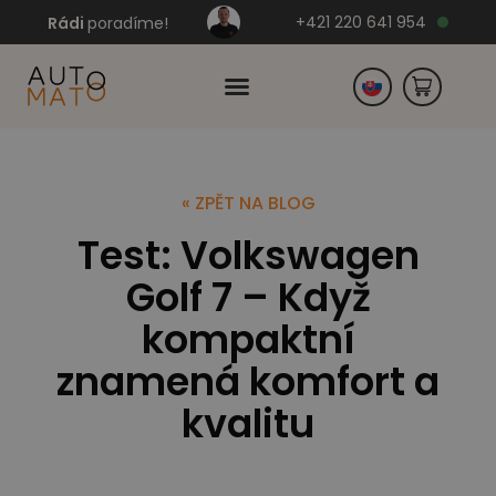
+421 220 641 954
Rádi
poradíme!
Česko
« ZPĚT NA BLOG
Test: Volkswagen
Německo
Golf 7 – Když
kompaktní
znamená komfort a
kvalitu