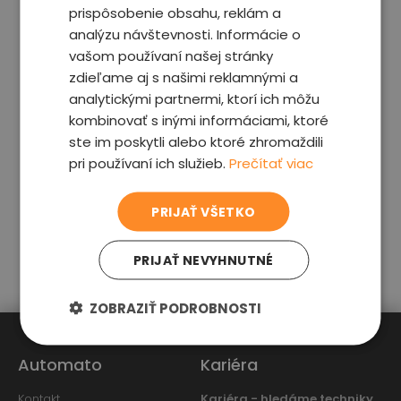
DŮVOD PRO REKLAMACI NEBO VRÁCENÍ
prispôsobenie obsahu, reklám a
analýzu návštevnosti. Informácie o
vašom používaní našej stránky
zdieľame aj s našimi reklamnými a
analytickými partnermi, ktorí ich môžu
kombinovať s inými informáciami, ktoré
DOKUMENTY
ste im poskytli alebo ktoré zhromaždili
pri používaní ich služieb.
Prečítať viac
ODESLAT
PRIJAŤ VŠETKO
PRIJAŤ NEVYHNUTNÉ
ZOBRAZIŤ PODROBNOSTI
Automato
Kariéra
Kontakt
Kariéra - hledáme techniky