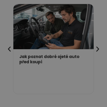
Jak poznat dobré ojeté auto
před koupí
Kdy
pne
nej