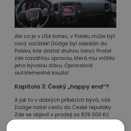
Ale co je v USA konec, v Polsku může být
nový začátek! Dodge byl odeslán do
Polska, kde dostal druhou šanci. Prošel
zde rozsáhlou opravou, která mu vrátila
jeho bývalou slávu. Opravdové
autořemeslné kouzlo!
Kapitola 3: Český „happy end“?
A jak to v dobrých příbězích bývá, náš
Dodge našel cestu do České republiky.
Zde se objevil v prodeji za 829 000 Kč.
Ale pozor, příběh ještě nekončí. Díky naší
kontrole se ukázalo, že auto má pestrou