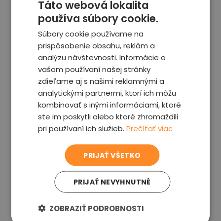
Táto webová lokalita
historii. A to je přesně důvod, proč je tak
používa súbory cookie.
důležité nekupovat ojeté auto naslepo.
Súbory cookie používame na
prispôsobenie obsahu, reklám a
analýzu návštevnosti. Informácie o
vašom používaní našej stránky
zdieľame aj s našimi reklamnými a
analytickými partnermi, ktorí ich môžu
Morálka příběhu
kombinovať s inými informáciami, ktoré
ste im poskytli alebo ktoré zhromaždili
Tento případ nám připomíná, že každé
pri používaní ich služieb.
Prečítať viac
auto má svůj příběh a některé z nich
jsou opravdu filmové. Naše služba
PRIJAŤ VŠETKO
kontroly aut před koupí vám může
pomoci odhalit skryté kapitoly v historii
PRIJAŤ NEVYHNUTNÉ
vozidla, abyste se vyhnuli nečekaným
překvapením. A kdo ví, možná vaše
ZOBRAZIŤ PODROBNOSTI
auto bude mít také zajímavý příběh, ale