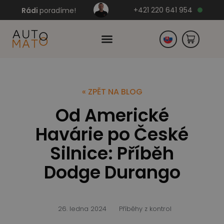
+421 220 641 954
Rádi
poradíme!
Česko
« ZPĚT NA BLOG
Od Americké
Německo
Havárie po České
Silnice: Příběh
Dodge Durango
26. ledna 2024
Příběhy z kontrol