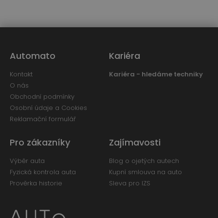
Automato
Kariéra
Kontakt
Kariéra - hledáme techniky
O nás
Obchodní podmínky
Osobní údaje a Cookies
Reklamační formulář
Pro zákazníky
Zajímavosti
Výběr auta
Blog o ojetých autech
Fyzická kontrola auta
Kupní smlouva na auto
Prověrka historie
Sleva pro IZS