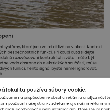
opení
systémy, které jsou velmi citlivé na vlhkost. Kontakt
ých bezpečnostních funkcí. Při koupi auta si dejte
avidelné rozsvěcování kontrolních světel může být
d se voda dostane do elektrických součástí, může
ivých funkcí. Tento signál byste neměli ignorovat,
á.
 lokalita používa súbory cookie.
oužívame na prispôsobenie obsahu, reklám a analýzu návšte
šom používaní našej stránky zdieľame aj s našimi reklamnými
 ich môžu kombinovať s inými informáciami, ktoré ste im posky