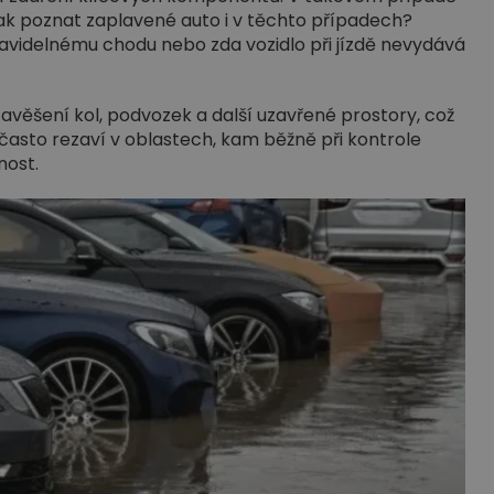
ak poznat zaplavené auto i v těchto případech?
ravidelnému chodu nebo zda vozidlo při jízdě nevydává
zavěšení kol, podvozek a další uzavřené prostory, což
asto rezaví v oblastech, kam běžně při kontrole
nost.