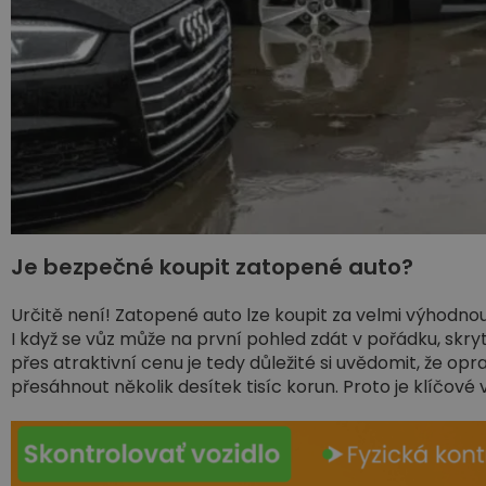
Je bezpečné koupit zatopené auto?
Určitě není! Zatopené auto lze koupit za velmi výhodnou c
I když se vůz může na první pohled zdát v pořádku, skry
přes atraktivní cenu je tedy důležité si uvědomit, že
přesáhnout několik desítek tisíc korun. Proto je klíčové