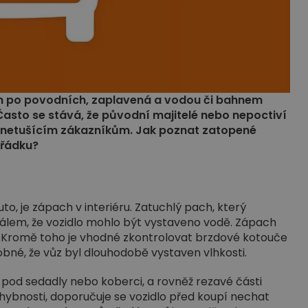
h po povodních, zaplavená a vodou či bahnem
Často se stává, že původní majitelé nebo nepoctiví
ic netušícím zákazníkům. Jak poznat zatopené
ořádku?
o, je zápach v interiéru. Zatuchlý pach, který
nálem, že vozidlo mohlo být vystaveno vodě. Zápach
i. Kromě toho je vhodné zkontrolovat brzdové kotouče
obné, že vůz byl dlouhodobě vystaven vlhkosti.
ě pod sedadly nebo koberci, a rovněž rezavé části
ybnosti, doporučuje se vozidlo před koupí nechat