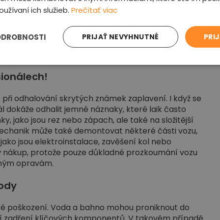
oužívaní ich služieb.
Prečítať viac
ODROBNOSTI
PRIJAŤ NEVYHNUTNÉ
PRI
sionálech!
 při odhalování skrytých známek zaplavení. I když se
l dokáže odhalit jemné náznaky, které laik často
 jako jsou rez nebo zápach, ale také na složitější
echanik může také demontovat některé části vozu,
, jako jsou elektroinstalace, zavěšení kol nebo
ný nákup, protože pouze důkladné prozkoumání vozu
adným opravám.
kody
é poškození. Voda a bahno mohou proniknout do
í zadření klíčových komponentů. V takovém případě