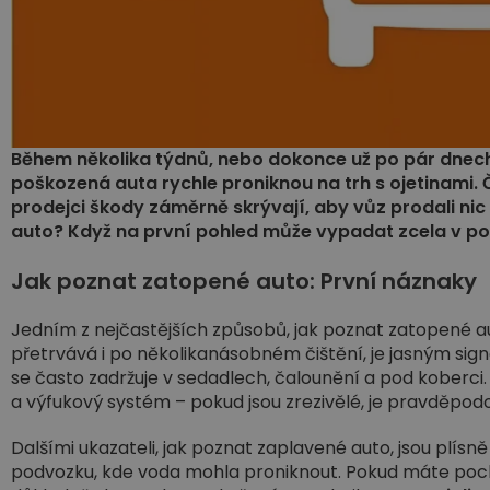
Během několika týdnů, nebo dokonce už po pár dnec
poškozená auta rychle proniknou na trh s ojetinami. 
prodejci škody záměrně skrývají, aby vůz prodali n
auto? Když na první pohled může vypadat zcela v p
Jak poznat zatopené auto: První náznaky
Jedním z nejčastějších způsobů, jak poznat zatopené aut
přetrvává i po několikanásobném čištění, je jasným sig
se často zadržuje v sedadlech, čalounění a pod koberc
a výfukový systém – pokud jsou zrezivělé, je pravděpod
Dalšími ukazateli, jak poznat zaplavené auto, jsou plísn
podvozku, kde voda mohla proniknout. Pokud máte poch