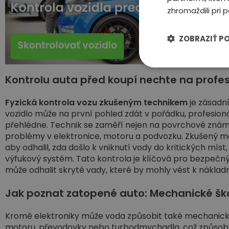
zhromaždili pri p
ZOBRAZIŤ P
Kontrolu auta před koupí nechte na profe
Fyzická kontrola vozu zkušeným technikem
je zásadní
vozidlo může na první pohled zdát v pořádku, profesioná
přehlédne. Technik se zaměří nejen na povrchové známky,
problémy v elektronice, motoru a podvozku. Zkušený m
aby odhalil, zda došlo k vniknutí vody do kritických míst
výfukový systém. Tato kontrola je klíčová pro bezpeč
může odhalit skryté vady, které by mohly vést k nákl
Jak poznat zatopené auto: Mechanické š
Kromě elektroniky může voda způsobit také mechanick
motoru, převodovky nebo turbodmychadla, což způsob