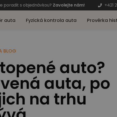
te poradit s objednávkou?
Zavolejte nám!
+421 
r auta
Fyzická kontrola auta
Prověrka his
NA BLOG
atopené auto?
avená auta, po
ich na trhu
ývá.