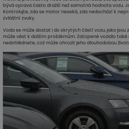
bývá oprava často dražší než samotná hodnota vozu. J
Kontrolujte, zda se motor neseká, zda nedochází k nep
zvláštní zvuky.
Voda se může dostat i do skrytých částí vozu, jako jsou 
může vést k dalším problémům. Zatopené vozidlo také č
nedohlédnete, což může ohrozit jeho dlouhodobou život