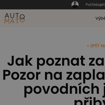
Potřebuje
Výbě
« ZPĚT 
Jak poznat z
Pozor na zapl
povodních j
přib