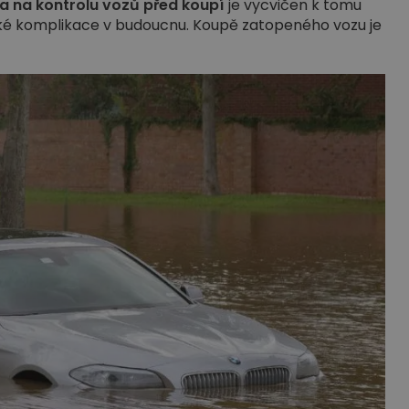
ta na kontrolu vozů před koupí
je vycvičen k tomu
elké komplikace v budoucnu. Koupě zatopeného vozu je