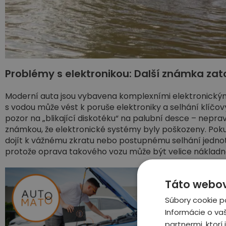
Problémy s elektronikou: Další známka zat
Moderní auta jsou vybavena komplexními elektronickými 
s vodou může vést k poruše elektroniky a selhání klíčov
pozor na „blikající diskotéku“ na palubní desce – nepr
známkou, že elektronické systémy byly poškozeny. Poku
dojít k vážnému zkratu nebo postupnému selhání jednotl
protože oprava takového vozu může být velice nákladn
Táto webová
Súbory cookie p
Informácie o va
partnermi, ktorí