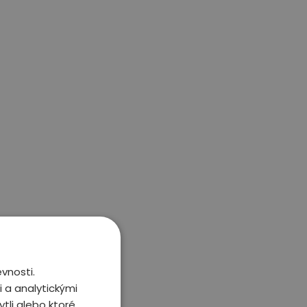
vnosti.
 a analytickými
tli alebo ktoré