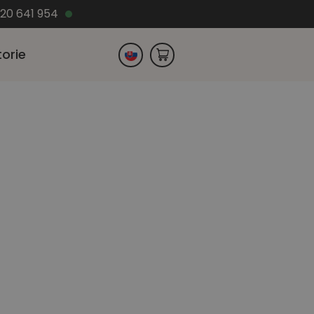
220 641 954
torie
Česko
Německo