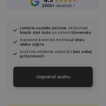
4.9





2000+
recenzií >
Lokáciu vozidla zistíme
: Akýkoľvek
bazár AAA Auto
po celom
Slovensku
Expresná kontrola možná
už dnes
alebo zajtra
Kontrolu môžeme vykonať
i
bez vašej
prítomnosti
Objednať službu