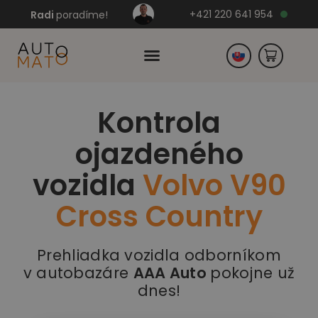
+421 220 641 954
Radi
poradíme!
Kontrola
Česko
ojazdeného
Nemecko
vozidla
Volvo V90
Cross Country
Prehliadka vozidla odborníkom
v autobazáre
AAA Auto
pokojne už
dnes!