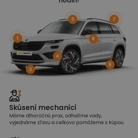
hodín!
3
7
1
6
4
5
2
Skúsení mechanici
Máme dlhoročnú prax, odhalíme vady,
vyjednáme zľavu a celkovo pomôžeme s kúpou