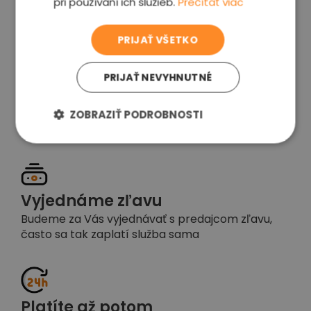
pri používaní ich služieb.
Prečítať viac
voľba
PRIJAŤ VŠETKO
PRIJAŤ NEVYHNUTNÉ
Garancia spokojnosti
Pokiaľ nebudete s našou prácou spokojní,
ZOBRAZIŤ PODROBNOSTI
napíšte nám a okamžite situáciu vyriešime
Vyjednáme zľavu
Budeme za Vás vyjednávať s predajcom zľavu,
často sa tak zaplatí služba sama
Platíte až potom