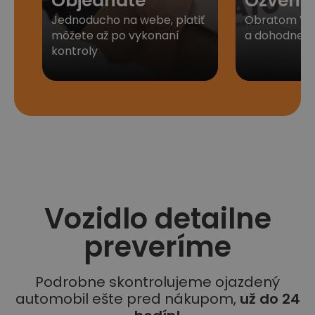
Objednáte
Ozveme
Jednoducho na webe, platiť
Obratom Vá
môžete až po vykonaní
a dohodneme 
kontroly
Vozidlo detailne
preveríme
Podrobne skontrolujeme ojazdený
automobil ešte pred nákupom,
už do 24