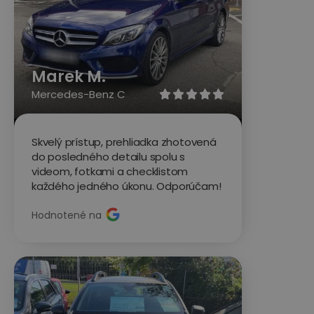
Marek M.
Mercedes-Benz C





Skvelý prístup, prehliadka zhotovená
do posledného detailu spolu s
videom, fotkami a checklistom
každého jedného úkonu. Odporúčam!
Hodnotené na