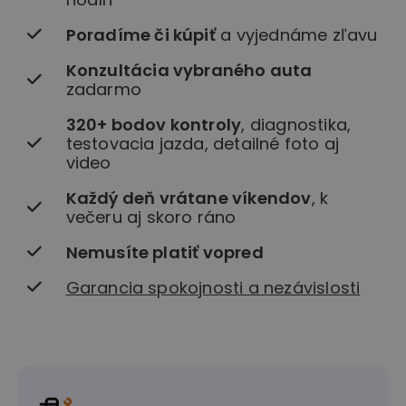
Poradíme či kúpiť
a vyjednáme zľavu
Konzultácia vybraného auta
zadarmo
320+ bodov kontroly
, diagnostika,
testovacia jazda, detailné foto aj
video
Každý deň vrátane víkendov
, k
večeru aj skoro ráno
Nemusíte platiť vopred
Garancia spokojnosti a nezávislosti