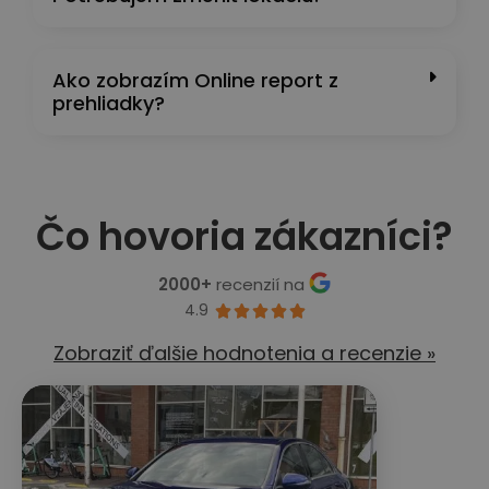
Ako zobrazím Online report z
prehliadky?
Čo hovoria zákazníci?
2000+
recenzií na
4.9





Zobraziť ďalšie hodnotenia a recenzie »