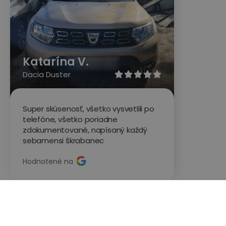
Katarína V.
Dacia Duster





Super skúsenosť, všetko vysvetlili po
telefóne, všetko poriadne
zdokumentované, napísaný každý
sebamensi škrabanec
Hodnotené na