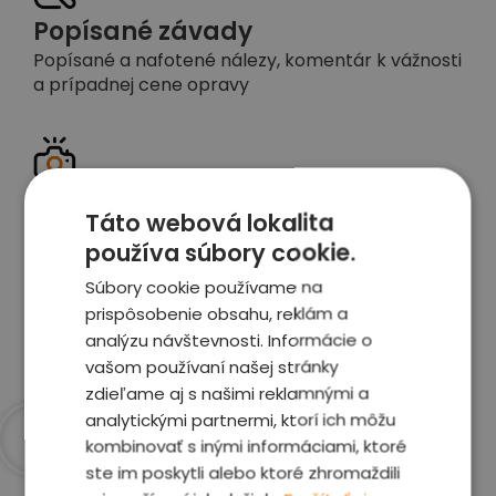
Popísané závady
Popísané a nafotené nálezy, komentár k vážnosti
a prípadnej cene opravy
Detailné foto aj video
Táto webová lokalita
Celé auto z exteriéru aj interiéru nafotíme
používa súbory cookie.
vrátane závad a poškodení
Súbory cookie používame na
prispôsobenie obsahu, reklám a
Zobraziť report
analýzu návštevnosti. Informácie o
vašom používaní našej stránky
zdieľame aj s našimi reklamnými a
analytickými partnermi, ktorí ich môžu
kombinovať s inými informáciami, ktoré
Prečo sme najlepšia
ste im poskytli alebo ktoré zhromaždili