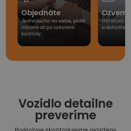
Objednáte
Ozveme
Jednoducho na webe, platiť
Obratom Vá
môžete až po vykonaní
a dohodneme 
kontroly
Vozidlo detailne
preveríme
Podrobne skontrolujeme ojazdený