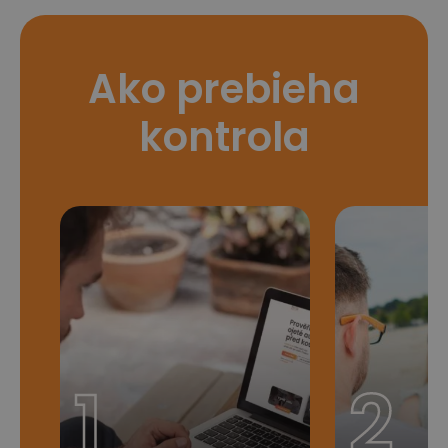
Ako prebieha
kontrola
1
2