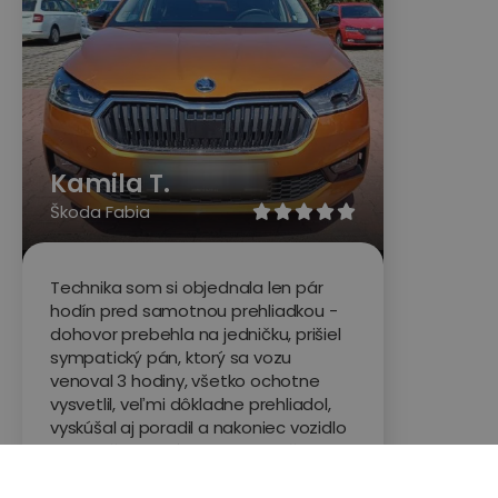
Kamila T.
Škoda Fabia





Technika som si objednala len pár
hodín pred samotnou prehliadkou -
dohovor prebehla na jedničku, prišiel
sympatický pán, ktorý sa vozu
venoval 3 hodiny, všetko ochotne
vysvetlil, veľmi dôkladne prehliadol,
vyskúšal aj poradil a nakoniec vozidlo
odporučilo na kúpu, neboli na ňom
žiadne žiadne závady. Vzhľadom k
svojim predchádzajúcim zlým