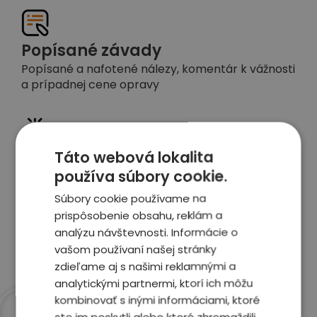
Popísané závady
Popísané a nafotené nálezy, komentár k vážnosti
a prípadnej cene opravy
Táto webová lokalita
Detailné foto aj video
používa súbory cookie.
Celé auto z exteriéru aj interiéru nafotíme
vrátane závad a poškodení
Súbory cookie používame na
prispôsobenie obsahu, reklám a
analýzu návštevnosti. Informácie o
Zobraziť report
vašom používaní našej stránky
zdieľame aj s našimi reklamnými a
analytickými partnermi, ktorí ich môžu
kombinovať s inými informáciami, ktoré