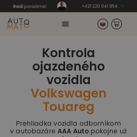
+421 220 641 954
Radi
poradíme!
Kontrola
Česko
ojazdeného
Nemecko
vozidla
Volkswagen
Touareg
Prehliadka vozidla odborníkom
v autobazáre
AAA Auto
pokojne už