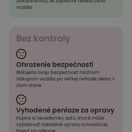
získate istotu, že zaplatíte reálnu cenu
vozidla
Bez kontroly
Ohrozenie bezpečnosti
Riskujete svoju bezpečnosť možným
nákupom vozidla po veľkej nehode alebo v
zlom stave
Vyhodené peniaze za opravy
Kúpite si nevedomky auto, ktoré môže
vyžadovať nákladné opravy a investície
ihneď po nákupe