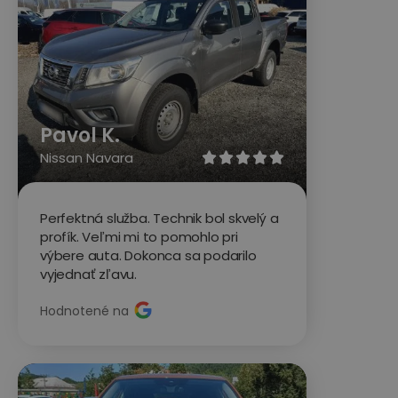
Pavol K.
Nissan Navara





Perfektná služba. Technik bol skvelý a
profík. Veľmi mi to pomohlo pri
výbere auta. Dokonca sa podarilo
vyjednať zľavu.
Hodnotené na