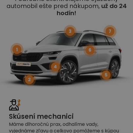
automobil ešte pred nákupom,
už do 24
hodín!
3
7
1
6
4
5
2
Skúsení mechanici
Máme dlhoročnú prax, odhalíme vady,
vyjednáme zľavu a celkovo pomôžeme s kúpou