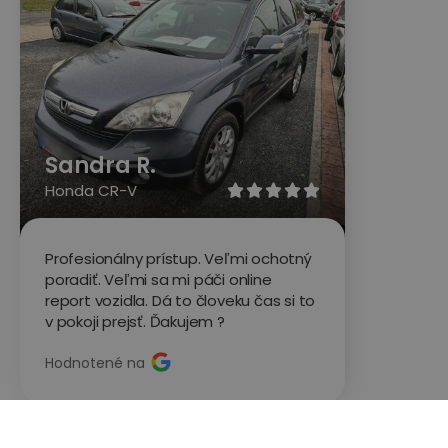
Sandra R.
Honda CR-V





Profesionálny prístup. Veľmi ochotný
poradiť. Veľmi sa mi páči online
report vozidla. Dá to človeku čas si to
v pokoji prejsť. Ďakujem ?
Hodnotené na