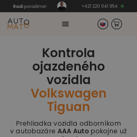
+421 220 641 954
Radi
poradíme!
Kontrola
Česko
ojazdeného
Nemecko
vozidla
Volkswagen
Tiguan
Prehliadka vozidla odborníkom
v autobazáre
AAA Auto
pokojne už