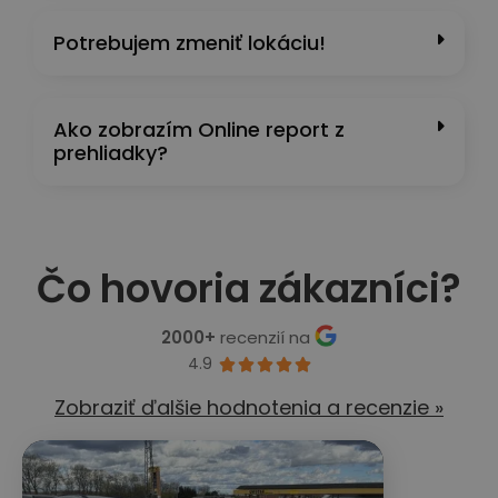
Potrebujem zmeniť lokáciu!
Ako zobrazím Online report z
prehliadky?
Čo hovoria zákazníci?
2000+
recenzií na
4.9





Zobraziť ďalšie hodnotenia a recenzie »