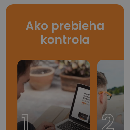
Ako prebieha
kontrola
1
2