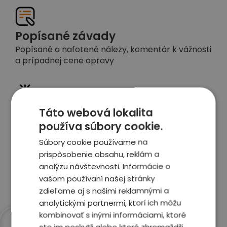
Popísané závady
Popísané a nafotené nálezy, komentár k vážnosti
a prípadnej cene opravy
Táto webová lokalita
Detailné foto aj video
používa súbory cookie.
Celé auto z exteriéru aj interiéru nafotíme
vrátane závad a poškodení
Súbory cookie používame na
prispôsobenie obsahu, reklám a
analýzu návštevnosti. Informácie o
Zobraziť report
vašom používaní našej stránky
zdieľame aj s našimi reklamnými a
analytickými partnermi, ktorí ich môžu
kombinovať s inými informáciami, ktoré