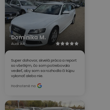
Dominika M.
Audi A4





Super dohovor, skvelá práca a report
so všetkým, čo som potrebovala
vedieť, aby som sa rozhodla či kúpu
vykonať alebo nie.
Hodnotené na