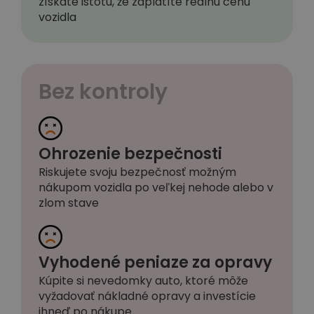
získate istotu, že zaplatíte reálnu cenu
vozidla
Bez kontroly
Ohrozenie bezpečnosti
Riskujete svoju bezpečnosť možným
nákupom vozidla po veľkej nehode alebo v
zlom stave
Vyhodené peniaze za opravy
Kúpite si nevedomky auto, ktoré môže
vyžadovať nákladné opravy a investície
ihneď po nákupe