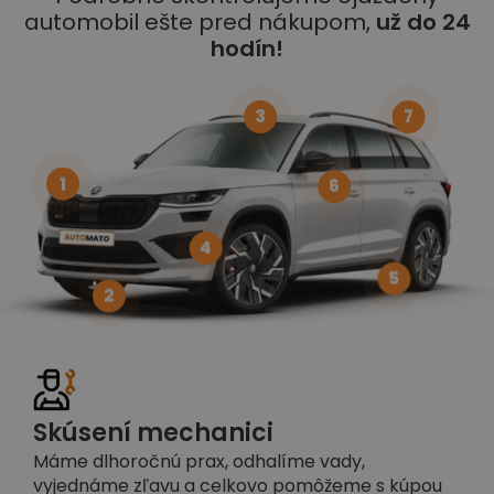
automobil ešte pred nákupom,
už do 24
hodín!
3
7
1
6
4
5
2
Skúsení mechanici
Máme dlhoročnú prax, odhalíme vady,
vyjednáme zľavu a celkovo pomôžeme s kúpou