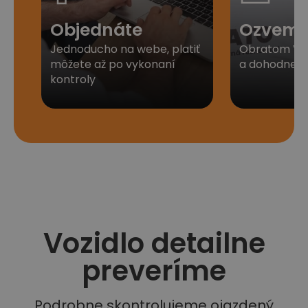
Objednáte
Ozveme
Jednoducho na webe, platiť
Obratom Vá
môžete až po vykonaní
a dohodneme 
kontroly
Vozidlo detailne
preveríme
Podrobne skontrolujeme ojazdený