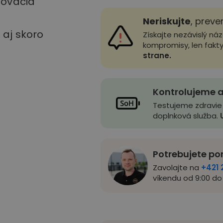
stovacia
Neriskujte
, preve
u aj skoro
Získajte nezávislý ná
kompromisy, len fakt
strane.
Kontrolujeme a
Testujeme zdravie
doplnková služba.
Potrebujete po
Zavolajte na
+421 
víkendu od 9:00 do 