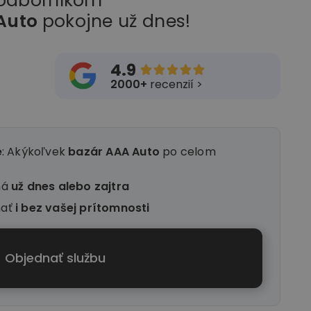
 odborníkom
Auto
pokojne už dnes!
4.9





2000+
recenzií >
e
: Akýkoľvek
bazár AAA Auto
po celom
ná
už dnes alebo zajtra
nať
i
bez vašej prítomnosti
Objednať službu