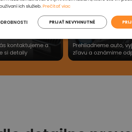
3
oužívaní ich služieb.
Prečítať viac
ODROBNOSTI
PRIJAŤ NEVYHNUTNÉ
PRI
e sa Vám
Preveríme au
ás kontaktujeme a
Prehliadneme auto, v
si detaily
zľavu a oznámime od