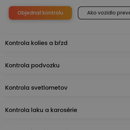
Objednať kontrolu
Ako vozidlo prev
Kontrola kolies a bŕzd
Kontrola podvozku
Kontrola svetlometov
Kontrola laku a karosérie