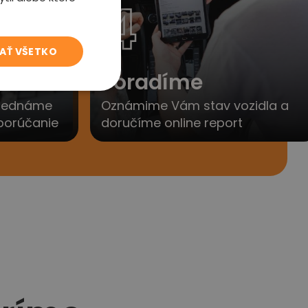
4
JAŤ VŠETKO
to
Poradíme
yjednáme
Oznámime Vám stav vozidla a
porúčanie
doručíme online report