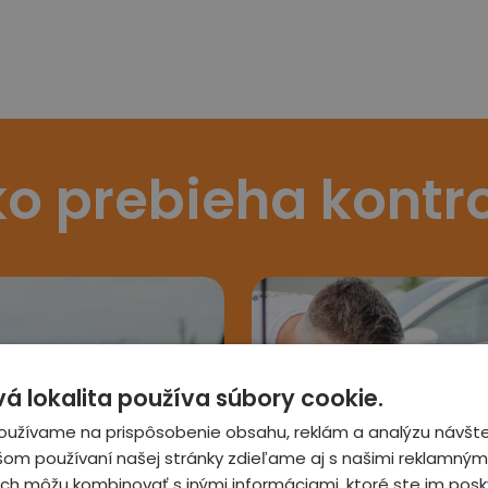
o prebieha kontr
 lokalita používa súbory cookie.
oužívame na prispôsobenie obsahu, reklám a analýzu návšte
šom používaní našej stránky zdieľame aj s našimi reklamnými
 ich môžu kombinovať s inými informáciami, ktoré ste im posky