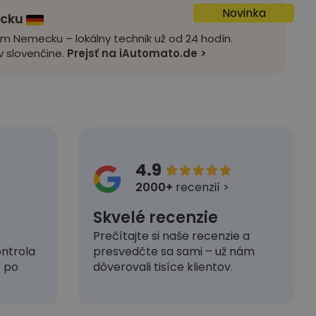
Novinka
ecku
om Nemecku – lokálny technik už od 24 hodín.
 slovenčine.
Prejsť na iAutomato.de >
4.9





2000+
recenzií >
Skvelé recenzie
Prečítajte si naše recenzie a
presvedčte sa sami – už nám
ntrola
dôverovali tisíce klientov.
k po