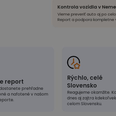
Kontrola vozidla v Nem
Vieme preveriť auto aj po cel
Report a podpora kompletne v
Rýchlo, celé
e report
Slovensko
dostanete prehľadne
Reagujeme okamžite. Ko
ené a nafotené v našom
dnes aj zajtra kdekoľve
eporte.
celom Slovensku.