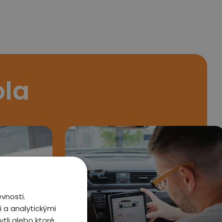
ola
vnosti.
 a analytickými
tli alebo ktoré