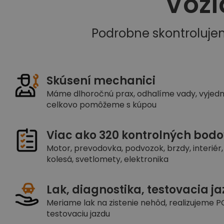
Vozi
Podrobne skontroluje
Skúsení mechanici
Máme dlhoročnú prax, odhalíme vady, vyjed
celkovo pomôžeme s kúpou
Viac ako 320 kontrolných bodo
Motor, prevodovka, podvozok, brzdy, interiér, 
kolesá, svetlomety, elektronika
Lak, diagnostika, testovacia j
Meriame lak na zistenie nehôd, realizujeme PC
testovaciu jazdu