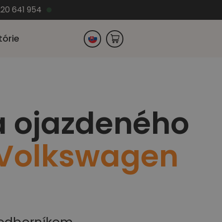
220 641 954
tórie
Česko
a ojazdeného
Nemecko
Volkswagen