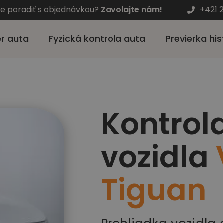
te poradiť s objednávkou?
Zavolajte nám!
+421 
r auta
Fyzická kontrola auta
Previerka his
Kontrol
vozidla
Tiguan