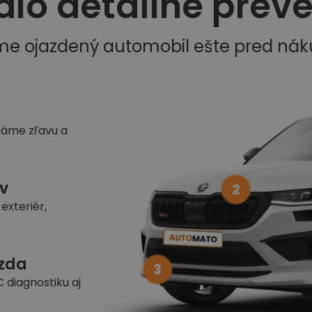
dlo detailne prev
me ojazdený automobil ešte pred ná
náme zľavu a
v
2
exteriér,
azda
3
 diagnostiku aj