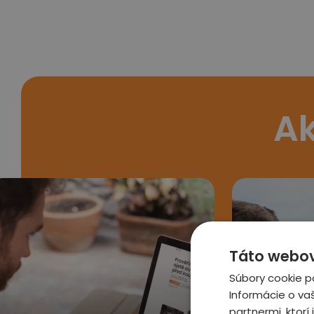
Ak
Táto webová
Súbory cookie p
Informácie o va
partnermi, ktorí