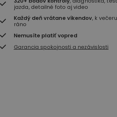
320+ bodov kontroly
, diagnostika, te
jazda, detailné foto aj video
Každý deň vrátane víkendov
, k večer
ráno
Nemusíte platiť vopred
Garancia spokojnosti a nezávislosti