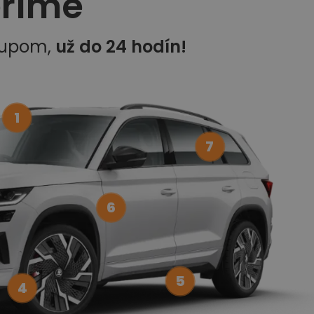
eríme
kupom,
už do 24 hodín!
1
7
6
5
4