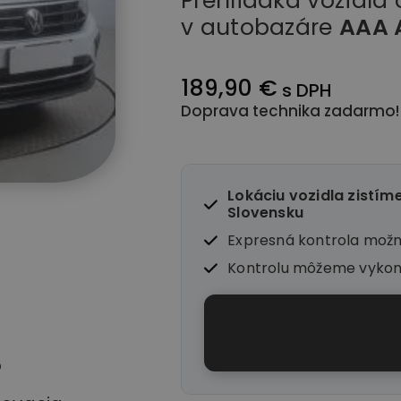
Prehliadka vozidla
v autobazáre
AAA 
189,90 €
s DPH
Doprava technika zadarmo!
Lokáciu vozidla zistím
Slovensku
Expresná kontrola mož
Kontrolu môžeme vyko
o