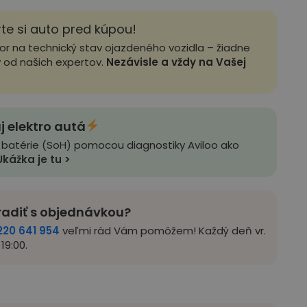
rte si auto pred kúpou!
zor na technický stav ojazdeného vozidla – žiadne
y od našich expertov.
Nezávisle a vždy na Vašej
j elektro autá
 batérie (SoH) pomocou diagnostiky Aviloo ako
Ukážka je tu >
radiť s objednávkou?
220 641 954
veľmi rád Vám pomôžem! Každý deň vr.
19:00.