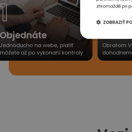
1
2
zhromaždili pri p
ZOBRAZIŤ P
Objednáte
Ozvem
Jednoducho na webe, platiť
Obratom V
môžete až po vykonaní kontroly
dohodneme 