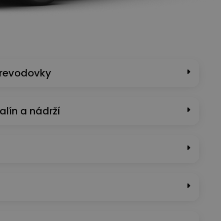
prevodovky
alín a nádrží