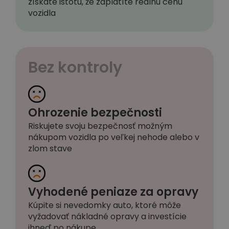
získate istotu, že zaplatíte reálnu cenu
vozidla
Bez kontroly
Ohrozenie bezpečnosti
Riskujete svoju bezpečnosť možným
nákupom vozidla po veľkej nehode alebo v
zlom stave
Vyhodené peniaze za opravy
Kúpite si nevedomky auto, ktoré môže
vyžadovať nákladné opravy a investície
ihneď po nákupe