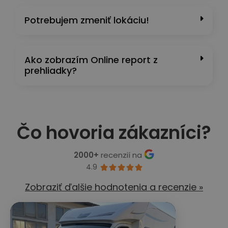
Potrebujem zmeniť lokáciu!
Ako zobrazím Online report z
prehliadky?
Čo hovoria zákazníci?
2000+
recenzií na
4.9





Zobraziť ďalšie hodnotenia a recenzie »