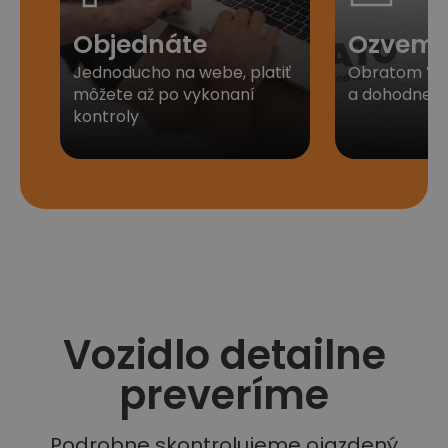
Objednáte
Ozveme
Jednoducho na webe, platiť
Obratom Vá
môžete až po vykonaní
a dohodneme 
kontroly
Vozidlo detailne
preveríme
Podrobne skontrolujeme ojazdený