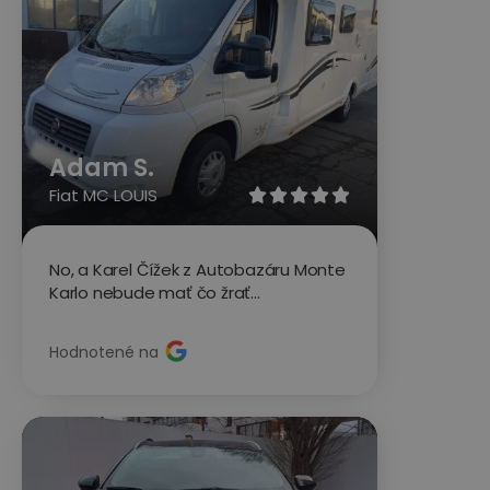
Adam S.
Fiat MC LOUIS





No, a Karel Čížek z Autobazáru Monte
Karlo nebude mať čo žrať...
Hodnotené na