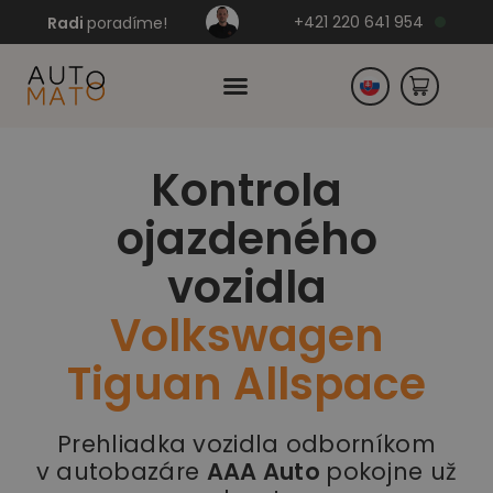
+421 220 641 954
Radi
poradíme!
Kontrola
Česko
ojazdeného
Nemecko
vozidla
Volkswagen
Tiguan Allspace
Prehliadka vozidla odborníkom
v autobazáre
AAA Auto
pokojne už