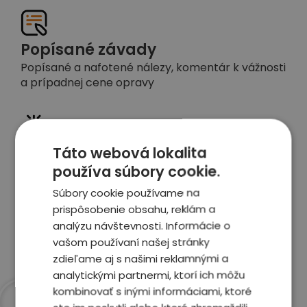
Popísané závady
Popísané a nafotené nálezy, komentár k vážnosti
a prípadnej cene opravy
Táto webová lokalita
Detailné foto aj video
používa súbory cookie.
Celé auto z exteriéru aj interiéru nafotíme
vrátane závad a poškodení
Súbory cookie používame na
prispôsobenie obsahu, reklám a
analýzu návštevnosti. Informácie o
Zobraziť report
vašom používaní našej stránky
zdieľame aj s našimi reklamnými a
analytickými partnermi, ktorí ich môžu
kombinovať s inými informáciami, ktoré