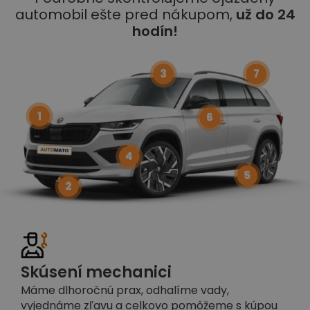
automobil ešte pred nákupom,
už do 24
hodín!
3
7
1
6
4
5
2
Skúsení mechanici
Máme dlhoročnú prax, odhalíme vady,
vyjednáme zľavu a celkovo pomôžeme s kúpou