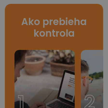
Ako prebieha
kontrola
1
2