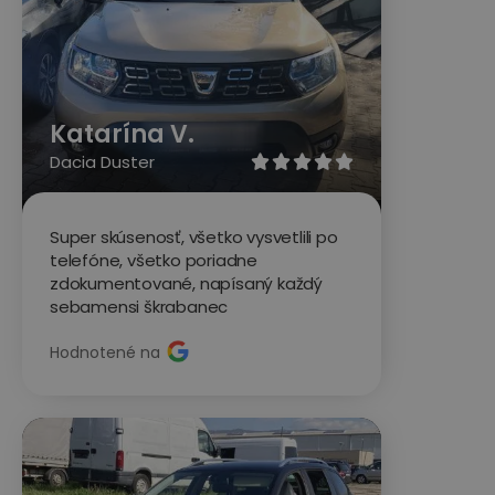
Katarína V.
Dacia Duster





Super skúsenosť, všetko vysvetlili po
telefóne, všetko poriadne
zdokumentované, napísaný každý
sebamensi škrabanec
Hodnotené na