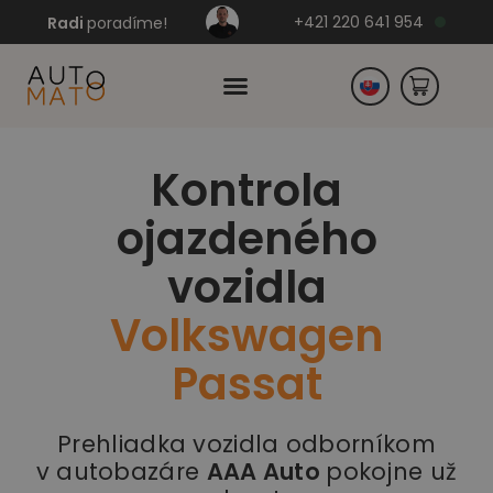
+421 220 641 954
Radi
poradíme!
Kontrola
Česko
ojazdeného
Nemecko
vozidla
Volkswagen
Passat
Prehliadka vozidla odborníkom
v autobazáre
AAA Auto
pokojne už