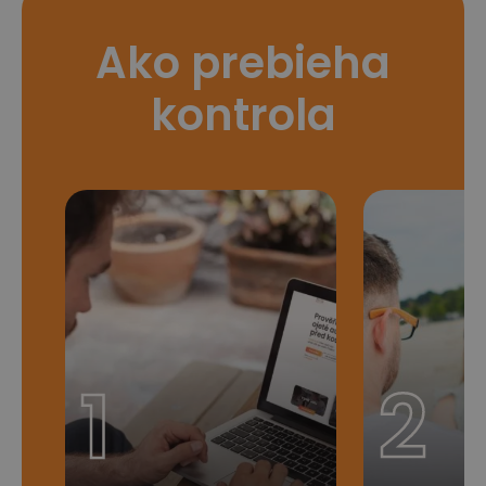
Ako prebieha
kontrola
1
2