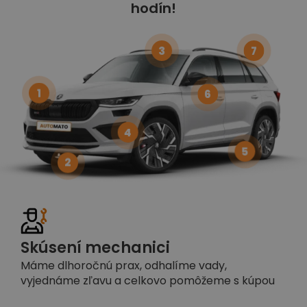
hodín!
3
7
1
6
4
5
2
Skúsení mechanici
Máme dlhoročnú prax, odhalíme vady,
vyjednáme zľavu a celkovo pomôžeme s kúpou