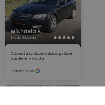
Michaela P.
Škoda Octavia





Odporúčam, výborná služba pri kúpe
ojazdeného vozidla.
Hodnotené na