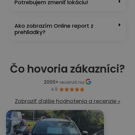
Potrebujem zmeniť lokáciu!
Ako zobrazím Online report z
prehliadky?
Čo hovoria zákazníci?
2000+
recenzií na
4.9





Zobraziť ďalšie hodnotenia a recenzie »