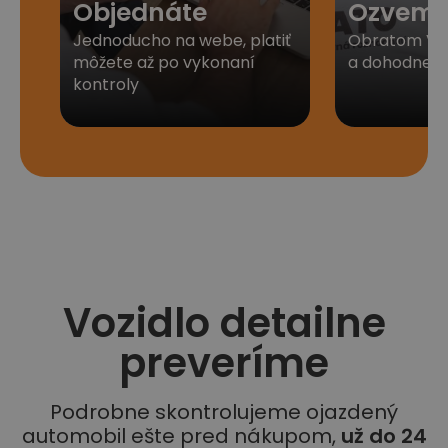
Objednáte
Ozveme
Jednoducho na webe, platiť
Obratom Vá
môžete až po vykonaní
a dohodneme 
kontroly
Vozidlo detailne
preveríme
Podrobne skontrolujeme ojazdený
automobil ešte pred nákupom,
už do 24