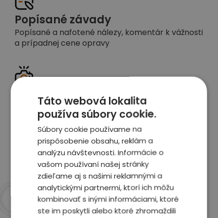
Popísané závady
Popísané a nafotené nálezy, komentár k vážnosti
a prípadnej cene opravy
Detailné foto aj video
Táto webová lokalita
Celé auto z exteriéru aj interiéru nafotíme
používa súbory cookie.
vrátane závad a poškodení
Súbory cookie používame na
prispôsobenie obsahu, reklám a
Zobraziť report
analýzu návštevnosti. Informácie o
vašom používaní našej stránky
zdieľame aj s našimi reklamnými a
analytickými partnermi, ktorí ich môžu
kombinovať s inými informáciami, ktoré
ste im poskytli alebo ktoré zhromaždili