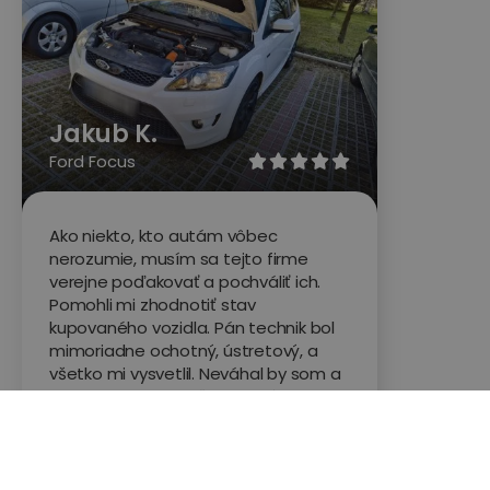
Jakub K.
Ford Focus





Ako niekto, kto autám vôbec
nerozumie, musím sa tejto firme
verejne poďakovať a pochváliť ich.
Pomohli mi zhodnotiť stav
kupovaného vozidla. Pán technik bol
mimoriadne ochotný, ústretový, a
všetko mi vysvetlil. Neváhal by som a
objednal znova. Veľmi pozitívna
skúsenosť.
Hodnotené na