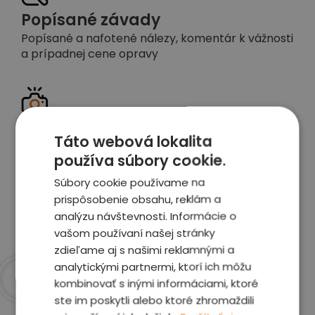
Popísané závady
Popísané a nafotené nálezy, komentár k vážnosti
a prípadnej cene opravy
Detailné foto aj video
Táto webová lokalita
Celé auto z exteriéru aj interiéru nafotíme
používa súbory cookie.
vrátane závad a poškodení
Súbory cookie používame na
prispôsobenie obsahu, reklám a
Zobraziť report
analýzu návštevnosti. Informácie o
vašom používaní našej stránky
zdieľame aj s našimi reklamnými a
analytickými partnermi, ktorí ich môžu
kombinovať s inými informáciami, ktoré
Prečo sme najlepšia
ste im poskytli alebo ktoré zhromaždili