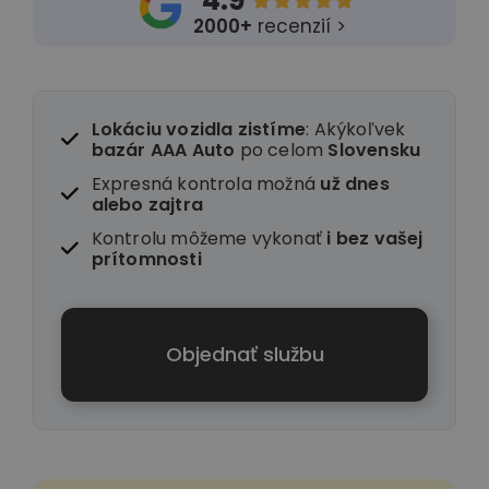
4.9





2000+
recenzií >
Lokáciu vozidla zistíme
: Akýkoľvek
bazár AAA Auto
po celom
Slovensku
Expresná kontrola možná
už dnes
alebo zajtra
Kontrolu môžeme vykonať
i
bez vašej
prítomnosti
Objednať službu