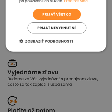
pri používaní ich služieb.
Prečítať viac
voľba
PRIJAŤ VŠETKO
PRIJAŤ NEVYHNUTNÉ
Garancia spokojnosti
Pokiaľ nebudete s našou prácou spokojní,
ZOBRAZIŤ PODROBNOSTI
napíšte nám a okamžite situáciu vyriešime
Vyjednáme zľavu
Budeme za Vás vyjednávať s predajcom zľavu,
často sa tak zaplatí služba sama
Platíte až potom