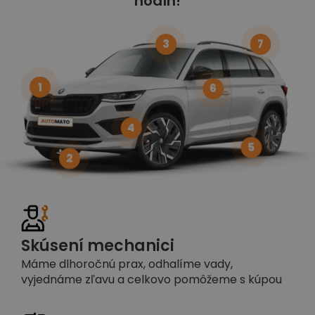
hodín!
3
7
1
6
4
5
2
Skúsení mechanici
Máme dlhoročnú prax, odhalíme vady,
vyjednáme zľavu a celkovo pomôžeme s kúpou