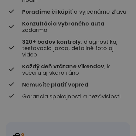
Poradíme či kúpiť
a vyjednáme zľavu
Konzultácia vybraného auta
zadarmo
320+ bodov kontroly
, diagnostika,
testovacia jazda, detailné foto aj
video
Každý deň vrátane víkendov
, k
večeru aj skoro ráno
Nemusíte platiť vopred
Garancia spokojnosti a nezávislosti