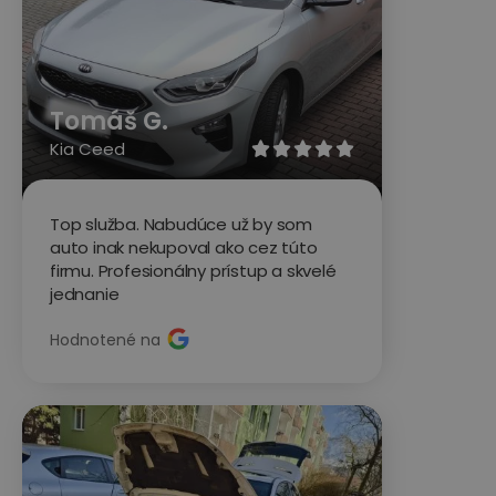
Tomáš G.
Kia Ceed





Top služba. Nabudúce už by som
auto inak nekupoval ako cez túto
firmu. Profesionálny prístup a skvelé
jednanie
Hodnotené na