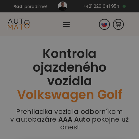
+421 220 641 954
Radi
poradíme!
Kontrola
Česko
ojazdeného
Nemecko
vozidla
Volkswagen Golf
Prehliadka vozidla odborníkom
v autobazáre
AAA Auto
pokojne už
dnes!