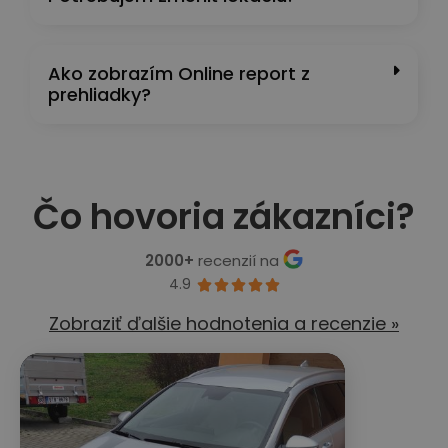
Ako zobrazím Online report z
prehliadky?
Čo hovoria zákazníci?
2000+
recenzií na
4.9





Zobraziť ďalšie hodnotenia a recenzie »