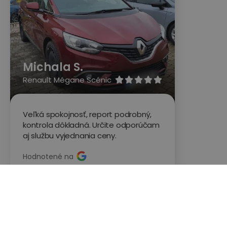
Michala S.
Renault Mégane Scénic





Veľká spokojnosť, report podrobný,
kontrola dôkladná. Určite odporúčam
aj službu vyjednania ceny.
Hodnotené na