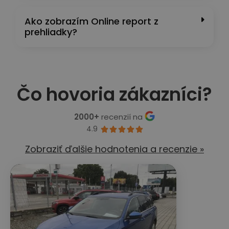
Ako zobrazím Online report z
prehliadky?
Čo hovoria zákazníci?
2000+
recenzií na
4.9





Zobraziť ďalšie hodnotenia a recenzie »