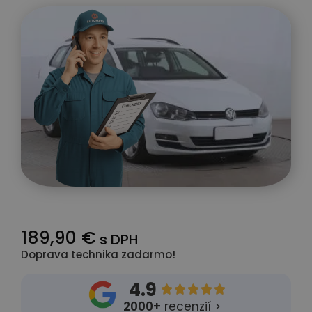
189,90 €
s DPH
Doprava technika zadarmo!
4.9





2000+
recenzií >