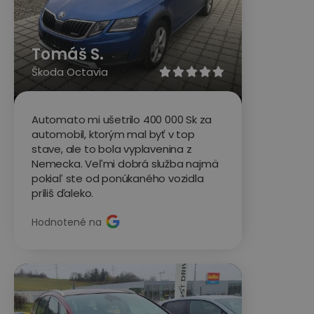
Tomáš S.
Škoda Octavia





Automato mi ušetrilo 400 000 Sk za
automobil, ktorým mal byť v top
stave, ale to bola vyplavenina z
Nemecka. Veľmi dobrá služba najmä
pokiaľ ste od ponúkaného vozidla
príliš ďaleko.
Hodnotené na