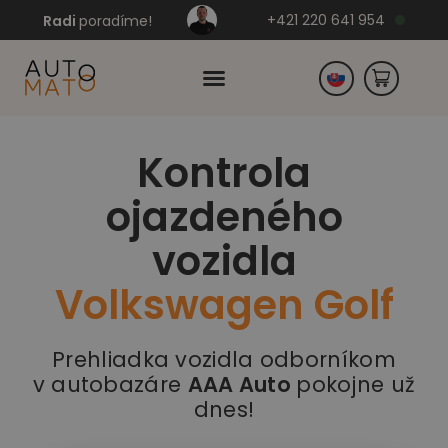
+421 220 641 954
Radi
poradíme!
Kontrola
Česko
ojazdeného
Nemecko
vozidla
Volkswagen Golf
Prehliadka vozidla odborníkom
v autobazáre
AAA Auto
pokojne už
dnes!