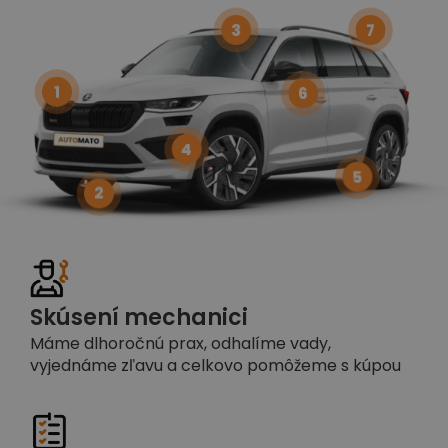
3
7
1
6
4
5
2
Skúsení mechanici
Máme dlhoročnú prax, odhalíme vady,
vyjednáme zľavu a celkovo pomôžeme s kúpou