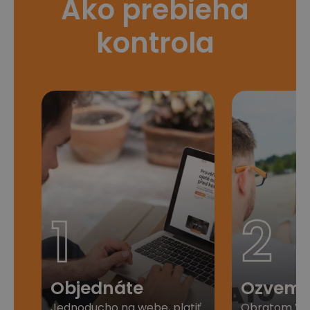
Ako prebieha
kontrola
1
2
Objednáte
Ozveme
Jednoducho na webe, platiť
Obratom Vá