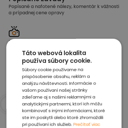
Popísané a nafotené nálezy, komentár k vážnosti
a prípadnej cene opravy
Detailné foto aj video
Celé auto z exteriéru aj interiéru nafotíme
Táto webová lokalita
vrátane závad a poškodení
používa súbory cookie.
Súbory cookie používame na
Zobraziť report
prispôsobenie obsahu, reklám a
analýzu návštevnosti. Informácie o
vašom používaní našej stránky
zdieľame aj s našimi reklamnými a
analytickými partnermi, ktorí ich môžu
kombinovať s inými informáciami, ktoré
Prečo sme najlepšia
ste im poskytli alebo ktoré zhromaždili
voľba
pri používaní ich služieb.
Prečítať viac