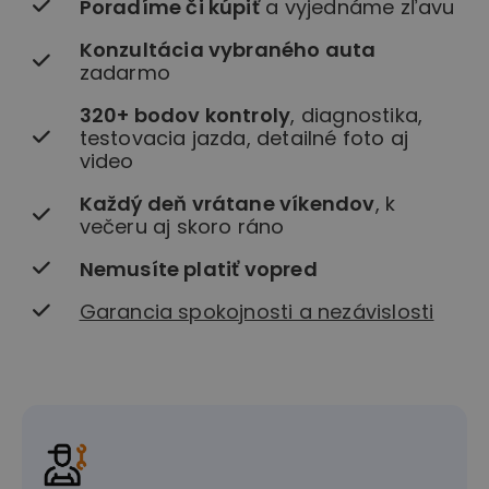
Poradíme či kúpiť
a vyjednáme zľavu
Konzultácia vybraného auta
zadarmo
320+ bodov kontroly
, diagnostika,
testovacia jazda, detailné foto aj
video
Každý deň vrátane víkendov
, k
večeru aj skoro ráno
Nemusíte platiť vopred
Garancia spokojnosti a nezávislosti