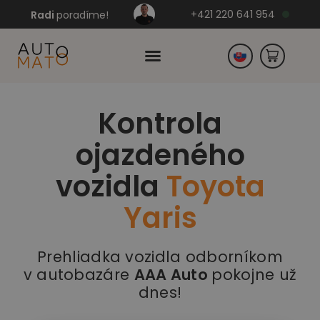
+421 220 641 954
Radi
poradíme!
Kontrola
Česko
ojazdeného
Nemecko
vozidla
Toyota
Yaris
Prehliadka vozidla odborníkom
v autobazáre
AAA Auto
pokojne už
dnes!