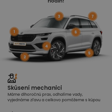
hodín!
3
7
1
6
4
5
2
Skúsení mechanici
Máme dlhoročnú prax, odhalíme vady,
vyjednáme zľavu a celkovo pomôžeme s kúpou