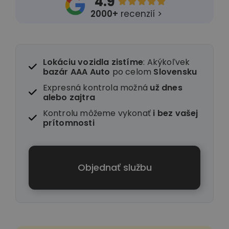
4.9





2000+
recenzií >
Lokáciu vozidla zistíme
: Akýkoľvek
bazár AAA Auto
po celom
Slovensku
Expresná kontrola možná
už dnes
alebo zajtra
Kontrolu môžeme vykonať
i
bez vašej
prítomnosti
Objednať službu