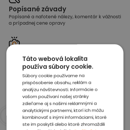
Popísané závady
Popísané a nafotené nálezy, komentár k vážnosti
a prípadnej cene opravy
Detailné foto aj video
Táto webová lokalita
Celé auto z exteriéru aj interiéru nafotíme
používa súbory cookie.
vrátane závad a poškodení
Súbory cookie používame na
prispôsobenie obsahu, reklám a
Zobraziť report
analýzu návštevnosti. Informácie o
vašom používaní našej stránky
zdieľame aj s našimi reklamnými a
analytickými partnermi, ktorí ich môžu
kombinovať s inými informáciami, ktoré
ste im poskytli alebo ktoré zhromaždili
Prečo sme najlepšia