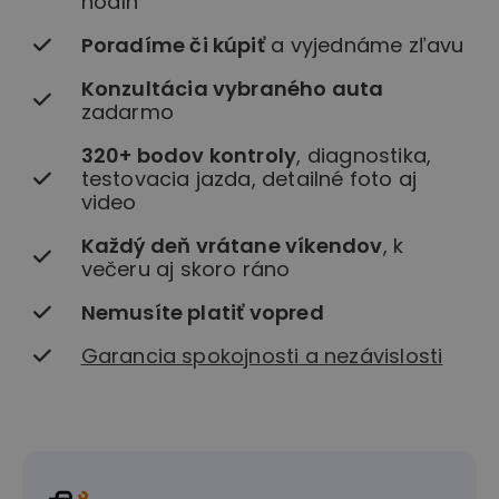
hodín
Poradíme či kúpiť
a vyjednáme zľavu
Konzultácia vybraného auta
zadarmo
320+ bodov kontroly
, diagnostika,
testovacia jazda, detailné foto aj
video
Každý deň vrátane víkendov
, k
večeru aj skoro ráno
Nemusíte platiť vopred
Garancia spokojnosti a nezávislosti