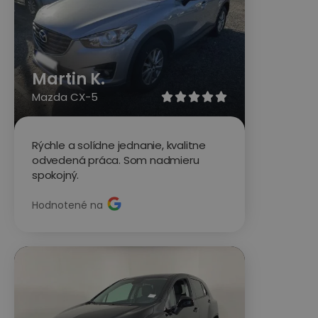
Martin K.
Mazda CX-5





Rýchle a solídne jednanie, kvalitne
odvedená práca. Som nadmieru
spokojný.
Hodnotené na