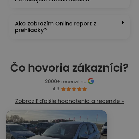
Ako zobrazím Online report z
prehliadky?
Čo hovoria zákazníci?
2000+
recenzií na
4.9





Zobraziť ďalšie hodnotenia a recenzie »