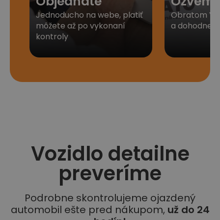
Objednáte
Ozveme
Jednoducho na webe, platiť
Obratom Vá
môžete až po vykonaní
a dohodneme 
kontroly
Vozidlo detailne
preveríme
Podrobne skontrolujeme ojazdený
automobil ešte pred nákupom,
už do 24