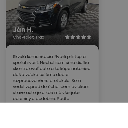
Ján H.
Chevrolet Trax





Skvelá komunikácia. Rýchli prístup a
spoľahlivosť. Nechal som si na diaľku
skontrolovať auto a ku kúpe nakoniec
došlo vďaka celému dobre
rozpracovanému protokolu. Som
vedel vopred do čoho idem av akom
stave auto je a kde má všelijaké
odreniny a podobne. Podľa
predávajúceho sa k nemu pracovník
správal slušne as rešpektom a ocenil
aj jeho prístup (auto kupované u
súkromného predajcu a nie u