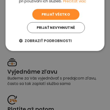
pri používaní ich služieb.
Prečítať viac
voľba
PRIJAŤ VŠETKO
PRIJAŤ NEVYHNUTNÉ
Garancia spokojnosti
Pokiaľ nebudete s našou prácou spokojní,
ZOBRAZIŤ PODROBNOSTI
napíšte nám a okamžite situáciu vyriešime
Vyjednáme zľavu
Budeme za Vás vyjednávať s predajcom zľavu,
často sa tak zaplatí služba sama
Platíte až potom