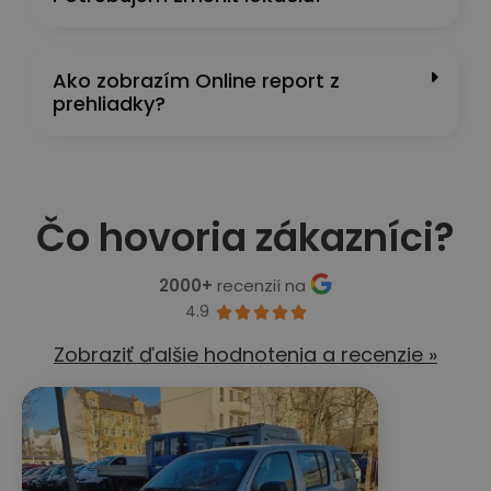
Ako zobrazím Online report z
prehliadky?
Čo hovoria zákazníci?
2000+
recenzií na
4.9





Zobraziť ďalšie hodnotenia a recenzie »