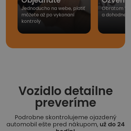
Objednáte
Ozveme
Jednoducho na webe, platiť
Obratom Vá
môžete až po vykonaní
a dohodneme 
kontroly
Vozidlo detailne
preveríme
Podrobne skontrolujeme ojazdený
automobil ešte pred nákupom,
už do 24