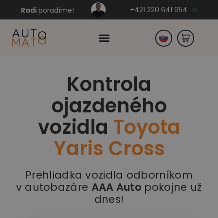
+421 220 641 954
Radi
poradíme!
Kontrola
Česko
ojazdeného
Nemecko
vozidla
Toyota
Yaris Cross
Prehliadka vozidla odborníkom
v autobazáre
AAA Auto
pokojne už
dnes!