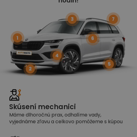
hodín!
3
7
1
6
4
5
2
Skúsení mechanici
Máme dlhoročnú prax, odhalíme vady,
vyjednáme zľavu a celkovo pomôžeme s kúpou