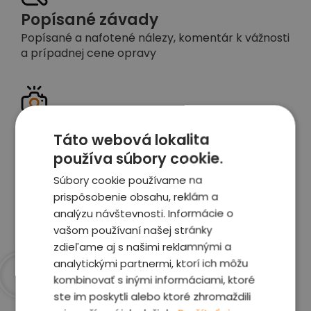
Popísané závady
Popísané a nafotené nálezy, komentár k vážnosti
a prípadnej cene opravy
Detailné foto aj video
Táto webová lokalita
Celé auto z exteriéru aj interiéru nafotíme
používa súbory cookie.
vrátane závad a poškodení
Súbory cookie používame na
prispôsobenie obsahu, reklám a
Zobraziť report
analýzu návštevnosti. Informácie o
vašom používaní našej stránky
zdieľame aj s našimi reklamnými a
analytickými partnermi, ktorí ich môžu
kombinovať s inými informáciami, ktoré
Prečo sme najlepšia
ste im poskytli alebo ktoré zhromaždili