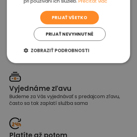
pri používaní ich služieb.
Prečítať viac
voľba
PRIJAŤ VŠETKO
PRIJAŤ NEVYHNUTNÉ
Garancia spokojnosti
Pokiaľ nebudete s našou prácou spokojní,
ZOBRAZIŤ PODROBNOSTI
napíšte nám a okamžite situáciu vyriešime
Vyjednáme zľavu
Budeme za Vás vyjednávať s predajcom zľavu,
často sa tak zaplatí služba sama
Platíte až potom