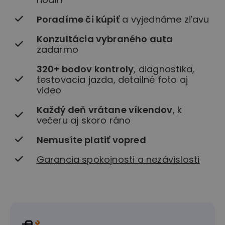
Poradíme či kúpiť
a vyjednáme zľavu
Konzultácia vybraného auta
zadarmo
320+ bodov kontroly
, diagnostika,
testovacia jazda, detailné foto aj
video
Každý deň vrátane víkendov
, k
večeru aj skoro ráno
Nemusíte platiť vopred
Garancia spokojnosti a nezávislosti