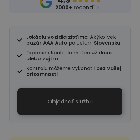
4.9





2000+
recenzií >
Lokáciu vozidla zistíme
: Akýkoľvek
bazár AAA Auto
po celom
Slovensku
Expresná kontrola možná
už dnes
alebo zajtra
Kontrolu môžeme vykonať
i
bez vašej
prítomnosti
Objednať službu