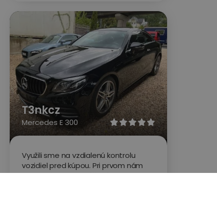
T3nkcz
Mercedes E 300





Využili sme na vzdialenú kontrolu
vozidiel pred kúpou. Pri prvom nám
nebol nákup odporúčaný pri druhom
už áno. Za mňa úplná spokojnosť,
dostali sme o autách takmer
vyčerpávajúce info