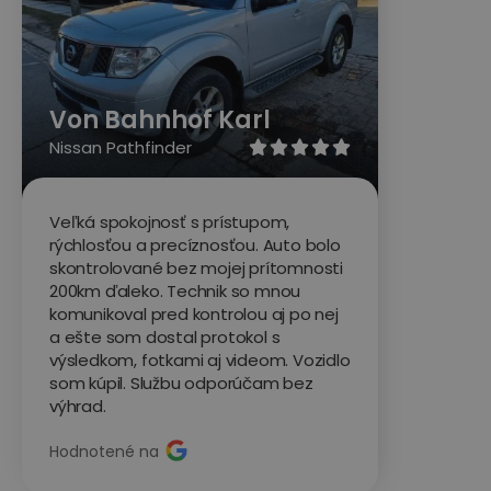
Von Bahnhof Karl
Nissan Pathfinder





Veľká spokojnosť s prístupom,
rýchlosťou a precíznosťou. Auto bolo
skontrolované bez mojej prítomnosti
200km ďaleko. Technik so mnou
komunikoval pred kontrolou aj po nej
a ešte som dostal protokol s
výsledkom, fotkami aj videom. Vozidlo
som kúpil. Službu odporúčam bez
výhrad.
Hodnotené na