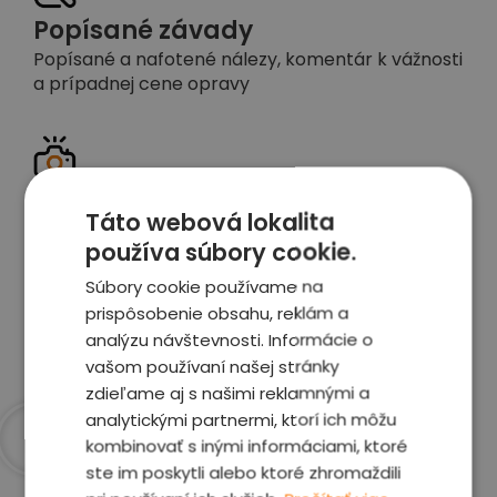
Popísané závady
Popísané a nafotené nálezy, komentár k vážnosti
a prípadnej cene opravy
Detailné foto aj video
Táto webová lokalita
Celé auto z exteriéru aj interiéru nafotíme
používa súbory cookie.
vrátane závad a poškodení
Súbory cookie používame na
prispôsobenie obsahu, reklám a
Zobraziť report
analýzu návštevnosti. Informácie o
vašom používaní našej stránky
zdieľame aj s našimi reklamnými a
analytickými partnermi, ktorí ich môžu
kombinovať s inými informáciami, ktoré
Prečo sme najlepšia
ste im poskytli alebo ktoré zhromaždili