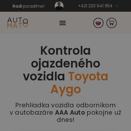
+421 220 641 954
Radi
poradíme!
Kontrola
Česko
ojazdeného
Nemecko
vozidla
Toyota
Aygo
Prehliadka vozidla odborníkom
v autobazáre
AAA Auto
pokojne už
dnes!