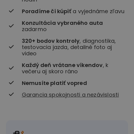
Poradíme či kúpiť
a vyjednáme zľavu
Konzultácia vybraného auta
zadarmo
320+ bodov kontroly
, diagnostika,
testovacia jazda, detailné foto aj
video
Každý deň vrátane víkendov
, k
večeru aj skoro ráno
Nemusíte platiť vopred
Garancia spokojnosti a nezávislosti