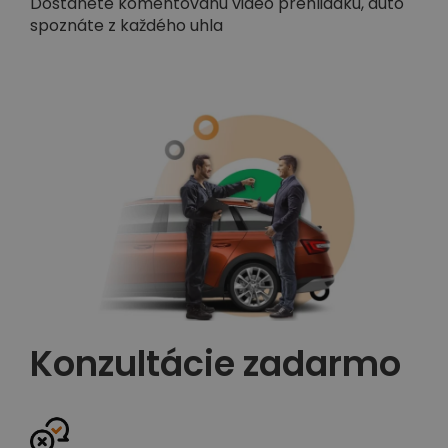
Dostanete komentovanú video prehliadku, auto
spoznáte z každého uhla
Konzultácie zadarmo