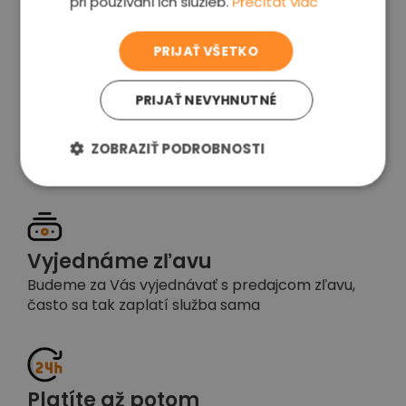
pri používaní ich služieb.
Prečítať viac
voľba
PRIJAŤ VŠETKO
PRIJAŤ NEVYHNUTNÉ
Garancia spokojnosti
Pokiaľ nebudete s našou prácou spokojní,
ZOBRAZIŤ PODROBNOSTI
napíšte nám a okamžite situáciu vyriešime
Vyjednáme zľavu
Budeme za Vás vyjednávať s predajcom zľavu,
často sa tak zaplatí služba sama
Platíte až potom