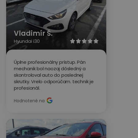
Vladimír Š.
Hyundai i30





Úplne profesionálny prístup. Pán
mechanik bol naozaj dôsledný a
skontroloval auto do poslednej
skrutky. Vrelo odporúčam. technik je
profesionál.
Hodnotené na