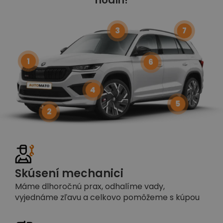
3
7
1
6
4
5
2
Skúsení mechanici
Máme dlhoročnú prax, odhalíme vady,
vyjednáme zľavu a celkovo pomôžeme s kúpou