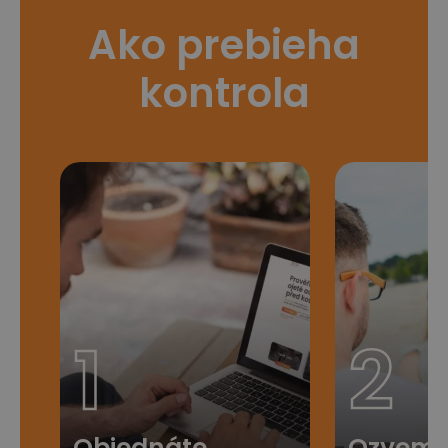
Ako prebieha
kontrola
1
2
Objednáte
Ozveme