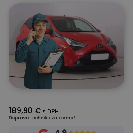
189,90 €
s DPH
Doprava technika zadarmo!
4.9




