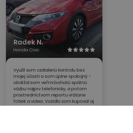
Radek N.
Honda Civic





Využil som vzdialenú kontrolu bez
mojej účasti a som úplne spokojný -
obdržal som veľmi bohatú spätnú
väzbu najprv telefonicky, a potom
prostredníctvom reportu vrátane
fotiek a videa. Vozidlo som kupoval aj
na odporúčanie pána mechanika a
za službu som nadmieru rád. Keby
niekoho odrádzala cena (cca 150
eur/3.600 Sk), tak fakt nemusí -
služba sa Vám vráti (ak teda