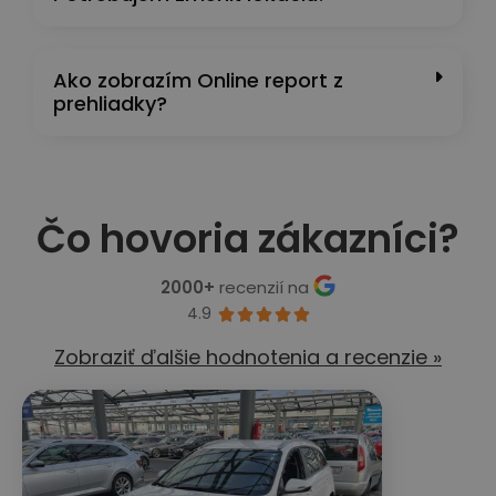
Ako zobrazím Online report z
prehliadky?
Čo hovoria zákazníci?
2000+
recenzií na
4.9





Zobraziť ďalšie hodnotenia a recenzie »