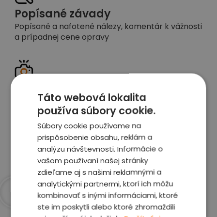
Popísané závady
Popísané a nafotené nálezy, komentár k vážnosti
a prípadnej cene opravy
Detailné foto aj video
Táto webová lokalita
Celé auto z exteriéru aj interiéru nafotíme
používa súbory cookie.
vrátane závad a poškodení
Súbory cookie používame na
prispôsobenie obsahu, reklám a
Zobraziť report
analýzu návštevnosti. Informácie o
vašom používaní našej stránky
zdieľame aj s našimi reklamnými a
analytickými partnermi, ktorí ich môžu
kombinovať s inými informáciami, ktoré
Prečo sme najlepšia
ste im poskytli alebo ktoré zhromaždili