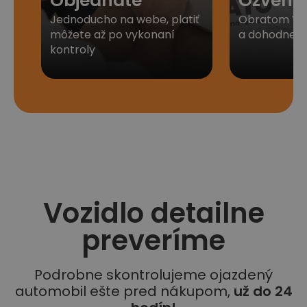
Objednáte
Ozveme
Jednoducho na webe, platiť
Obratom Vá
môžete až po vykonaní
a dohodneme 
kontroly
Vozidlo detailne
preveríme
Podrobne skontrolujeme ojazdený
automobil ešte pred nákupom,
už do 24