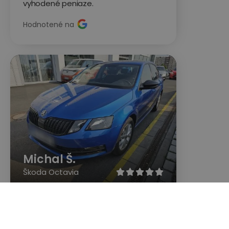
vyhodené peniaze.
Hodnotené na
Michal Š.
Škoda Octavia





Super služba! Veľmi rýchla dohoda,
mechanik do hodiny po objednaní
volal s detailmi, vysvetlil priebeh,