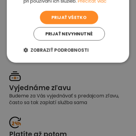
pri používaní ich služieb.
Prečítať viac
voľba
PRIJAŤ VŠETKO
PRIJAŤ NEVYHNUTNÉ
Garancia spokojnosti
Pokiaľ nebudete s našou prácou spokojní,
ZOBRAZIŤ PODROBNOSTI
napíšte nám a okamžite situáciu vyriešime
Vyjednáme zľavu
Budeme za Vás vyjednávať s predajcom zľavu,
často sa tak zaplatí služba sama
Platíte až potom