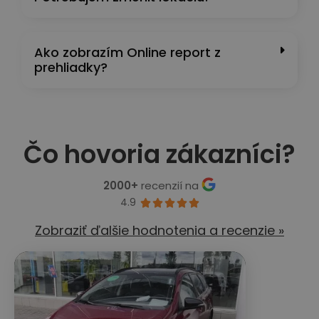
Ako zobrazím Online report z
prehliadky?
Čo hovoria zákazníci?
2000+
recenzií na
4.9





Zobraziť ďalšie hodnotenia a recenzie »