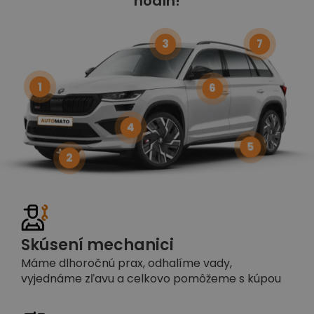
hodín!
3
7
1
6
4
5
2
Skúsení mechanici
Máme dlhoročnú prax, odhalíme vady,
vyjednáme zľavu a celkovo pomôžeme s kúpou