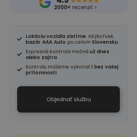
4.9





2000+
recenzií >
Lokáciu vozidla zistíme
: Akýkoľvek
bazár AAA Auto
po celom
Slovensku
Expresná kontrola možná
už dnes
alebo zajtra
Kontrolu môžeme vykonať
i
bez vašej
prítomnosti
Objednať službu