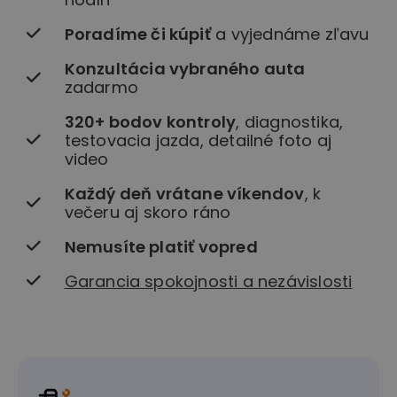
Poradíme či kúpiť
a vyjednáme zľavu
Konzultácia vybraného auta
zadarmo
320+ bodov kontroly
, diagnostika,
testovacia jazda, detailné foto aj
video
Každý deň vrátane víkendov
, k
večeru aj skoro ráno
Nemusíte platiť vopred
Garancia spokojnosti a nezávislosti