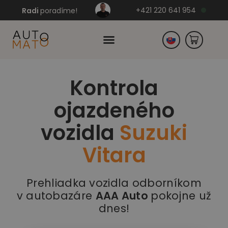
+421 220 641 954
Radi
poradíme!
Kontrola
Česko
ojazdeného
Nemecko
vozidla
Suzuki
Vitara
Prehliadka vozidla odborníkom
v autobazáre
AAA Auto
pokojne už
dnes!