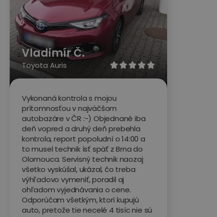
Vladimír Č.
Toyota Auris





Vykonaná kontrola s mojou
prítomnosťou v najväčšom
autobazáre v ČR :-) Objednané iba
deň vopred a druhý deň prebehla
kontrola, report popoludní o 14:00 a
to musel technik ísť späť z Brna do
Olomouca. Servisný technik naozaj
všetko vyskúšal, ukázal, čo treba
výhľadovo vymeniť, poradil aj
ohľadom vyjednávania o cene.
Odporúčam všetkým, ktorí kupujú
auto, pretože tie necelé 4 tisíc nie sú