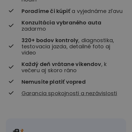
Poradíme či kúpiť
a vyjednáme zľavu
Konzultácia vybraného auta
zadarmo
320+ bodov kontroly
, diagnostika,
testovacia jazda, detailné foto aj
video
Každý deň vrátane víkendov
, k
večeru aj skoro ráno
Nemusíte platiť vopred
Garancia spokojnosti a nezávislosti