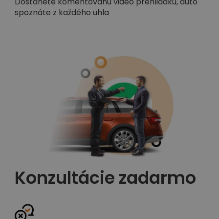
Dostanete komentovanú video prehliadku, auto
spoznáte z každého uhla
Konzultácie zadarmo