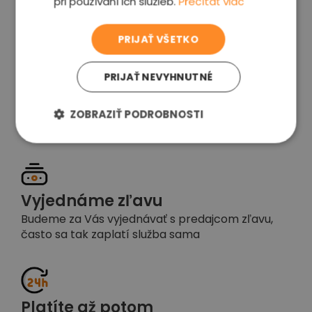
pri používaní ich služieb.
Prečítať viac
voľba
PRIJAŤ VŠETKO
PRIJAŤ NEVYHNUTNÉ
Garancia spokojnosti
Pokiaľ nebudete s našou prácou spokojní,
ZOBRAZIŤ PODROBNOSTI
napíšte nám a okamžite situáciu vyriešime
Vyjednáme zľavu
Budeme za Vás vyjednávať s predajcom zľavu,
často sa tak zaplatí služba sama
Platíte až potom