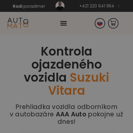
+421 220 641 954
Radi
poradíme!
Kontrola
Česko
ojazdeného
Nemecko
vozidla
Suzuki
Vitara
Prehliadka vozidla odborníkom
v autobazáre
AAA Auto
pokojne už
dnes!