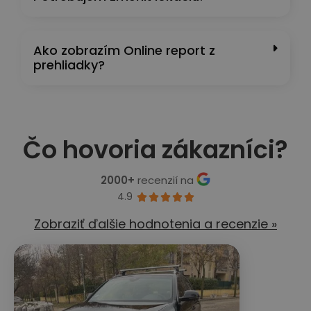
Ako zobrazím Online report z
prehliadky?
Čo hovoria zákazníci?
2000+
recenzií na
4.9





Zobraziť ďalšie hodnotenia a recenzie »