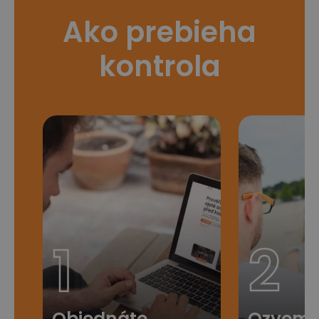
Ako prebieha
kontrola
1
2
Objednáte
Ozveme