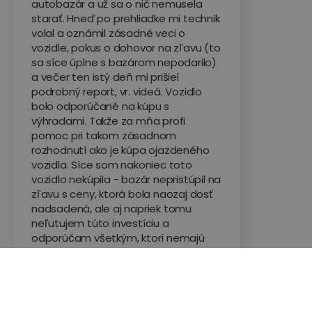
autobazár a už sa o nič nemusela
starať. Hneď po prehliadke mi technik
volal a oznámil zásadné veci o
vozidle, pokus o dohovor na zľavu (to
sa síce úplne s bazárom nepodarilo)
a večer ten istý deň mi prišiel
podrobný report, vr. videá. Vozidlo
bolo odporúčané na kúpu s
výhradami. Takže za mňa profi
pomoc pri takom zásadnom
rozhodnutí ako je kúpa ojazdeného
vozidla. Síce som nakoniec toto
vozidlo nekúpila - bazár nepristúpil na
zľavu s ceny, ktorá bola naozaj dosť
nadsadená, ale aj napriek tomu
neľutujem túto investíciu a
odporúčam všetkým, ktorí nemajú
"svojho" známeho automechanika,
aby si takúto službu u Automato
objednali :)
Hodnotené na