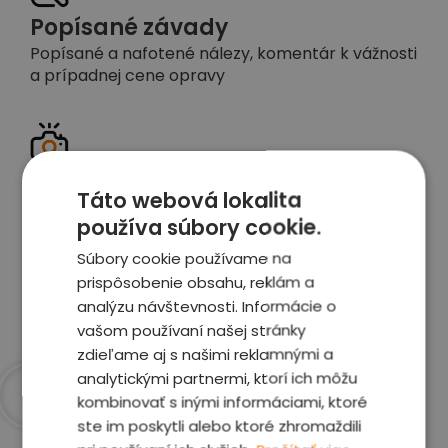
Popísané závady
Popísané a nafotené nálezy, komentár k vážnosti
a prípadnej cene opravy
Detailné foto aj video
Táto webová lokalita
Celé auto z exteriéru aj interiéru nafotíme
používa súbory cookie.
vrátane závad a poškodení
Súbory cookie používame na
prispôsobenie obsahu, reklám a
Zobraziť report
analýzu návštevnosti. Informácie o
vašom používaní našej stránky
zdieľame aj s našimi reklamnými a
analytickými partnermi, ktorí ich môžu
kombinovať s inými informáciami, ktoré
Prečo sme najlepšia
ste im poskytli alebo ktoré zhromaždili