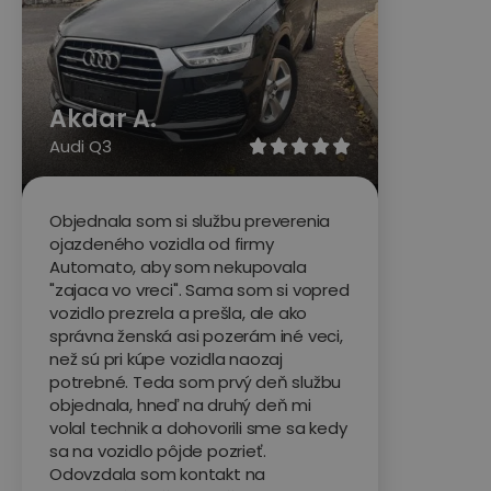
Akdar A.
Audi Q3





Objednala som si službu preverenia
ojazdeného vozidla od firmy
Automato, aby som nekupovala
"zajaca vo vreci". Sama som si vopred
vozidlo prezrela a prešla, ale ako
správna ženská asi pozerám iné veci,
než sú pri kúpe vozidla naozaj
potrebné. Teda som prvý deň službu
objednala, hneď na druhý deň mi
volal technik a dohovorili sme sa kedy
sa na vozidlo pôjde pozrieť.
Odovzdala som kontakt na