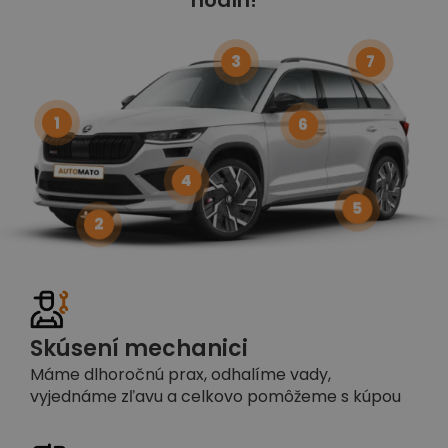
3
7
1
6
4
5
2
Skúsení mechanici
Máme dlhoročnú prax, odhalíme vady,
vyjednáme zľavu a celkovo pomôžeme s kúpou