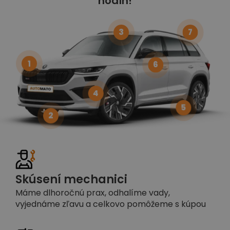
hodín!
3
7
1
6
4
5
2
Skúsení mechanici
Máme dlhoročnú prax, odhalíme vady,
vyjednáme zľavu a celkovo pomôžeme s kúpou