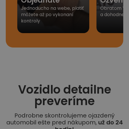
Objednáte
Ozveme
Jednoducho na webe, platiť
Obratom Vá
môžete až po vykonaní
a dohodneme 
kontroly
Vozidlo detailne
preveríme
Podrobne skontrolujeme ojazdený
automobil ešte pred nákupom,
už do 24