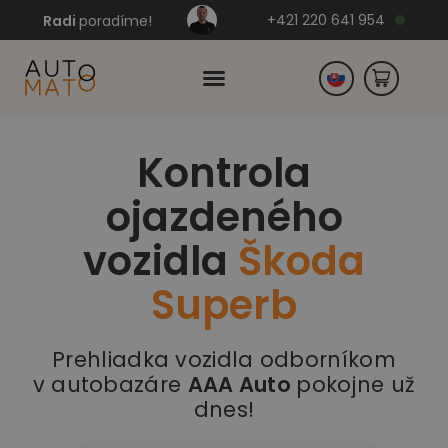
+421 220 641 954
Radi
poradíme!
Kontrola
Česko
ojazdeného
Nemecko
vozidla
Škoda
Superb
Prehliadka vozidla odborníkom
v autobazáre
AAA Auto
pokojne už
dnes!