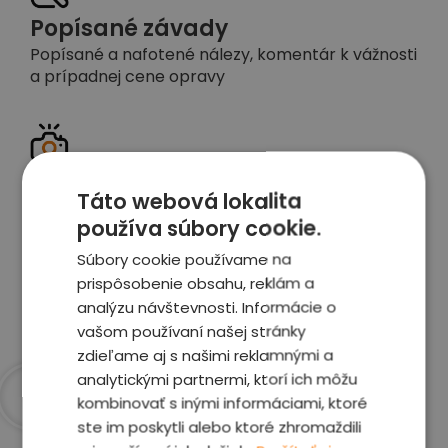
Popísané závady
Popísané a nafotené nálezy, komentár k vážnosti
a prípadnej cene opravy
Detailné foto aj video
Táto webová lokalita
Celé auto z exteriéru aj interiéru nafotíme
používa súbory cookie.
vrátane závad a poškodení
Súbory cookie používame na
prispôsobenie obsahu, reklám a
Zobraziť report
analýzu návštevnosti. Informácie o
vašom používaní našej stránky
zdieľame aj s našimi reklamnými a
analytickými partnermi, ktorí ich môžu
kombinovať s inými informáciami, ktoré
Prečo sme najlepšia
ste im poskytli alebo ktoré zhromaždili