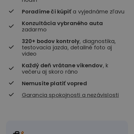
Poradíme či kúpiť
a vyjednáme zľavu
Konzultácia vybraného auta
zadarmo
320+ bodov kontroly
, diagnostika,
testovacia jazda, detailné foto aj
video
Každý deň vrátane víkendov
, k
večeru aj skoro ráno
Nemusíte platiť vopred
Garancia spokojnosti a nezávislosti