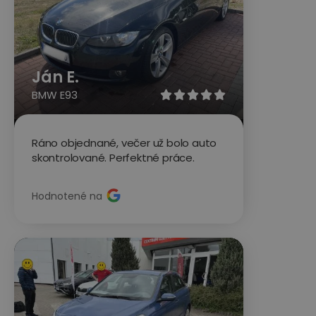
Ján E.
BMW E93





Ráno objednané, večer už bolo auto
skontrolované. Perfektné práce.
Hodnotené na