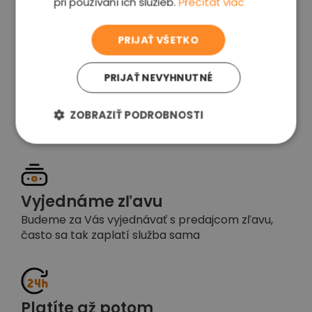
pri používaní ich služieb.
Prečítať viac
voľba
PRIJAŤ VŠETKO
PRIJAŤ NEVYHNUTNÉ
Garancia spokojnosti
Pokiaľ nebudete s našou prácou spokojní,
ZOBRAZIŤ PODROBNOSTI
napíšte nám a okamžite situáciu vyriešime
Vyjednáme zľavu
Budeme za Vás vyjednávať s predajcom zľavu,
často sa tak zaplatí služba sama
Platíte až potom