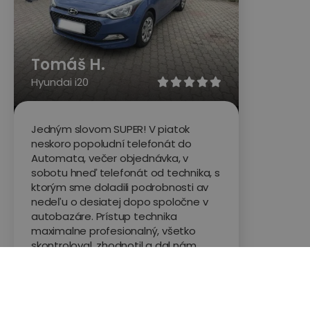
Tomáš H.
Hyundai i20





Jedným slovom SUPER! V piatok
neskoro popoludní telefonát do
Automata, večer objednávka, v
sobotu hneď telefonát od technika, s
ktorým sme doladili podrobnosti av
nedeľu o desiatej dopo spoločne v
autobazáre. Prístup technika
maximalne profesionalný, všetko
skontroloval, zhodnotil a dal nám
ďalšie odporúčania. Výstupom celej
prehliadky je podrobný protokol.
Určite by som všetkým odporučil,
skvelá služba!