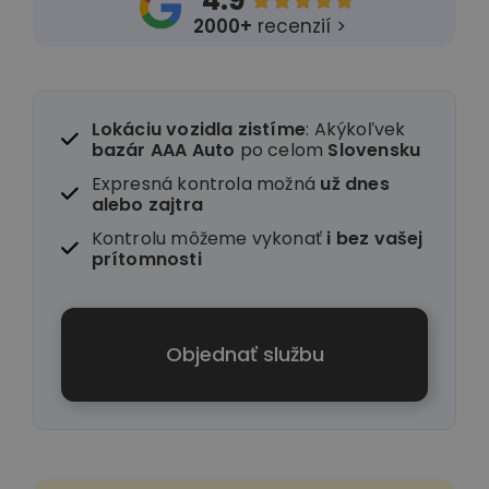
4.9





2000+
recenzií >
Lokáciu vozidla zistíme
: Akýkoľvek
bazár AAA Auto
po celom
Slovensku
Expresná kontrola možná
už dnes
alebo zajtra
Kontrolu môžeme vykonať
i
bez vašej
prítomnosti
Objednať službu