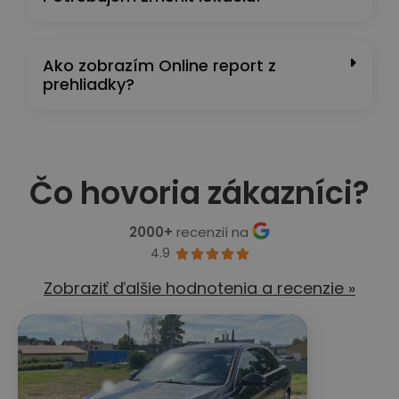
Ako zobrazím Online report z
prehliadky?
Čo hovoria zákazníci?
2000+
recenzií na
4.9





Zobraziť ďalšie hodnotenia a recenzie »