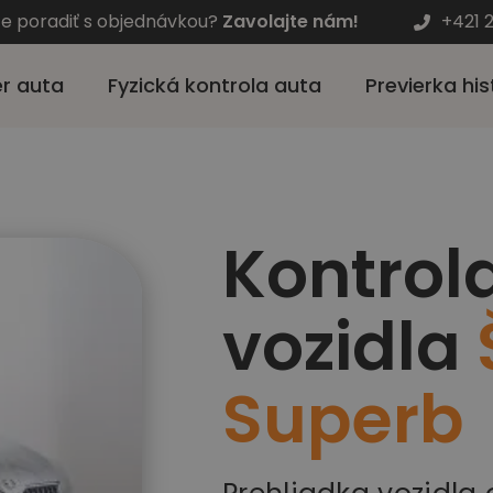
te poradiť s objednávkou?
Zavolajte nám!
+421 
r auta
Fyzická kontrola auta
Previerka his
Kontrol
vozidla
Superb