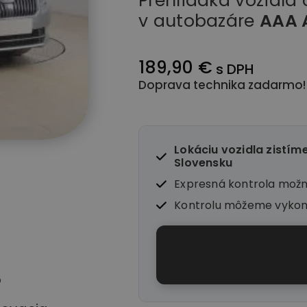
Prehliadka vozidla
v autobazáre
AAA 
189,90 €
s DPH
Doprava technika zadarmo!
Lokáciu vozidla zistím
Slovensku
Expresná kontrola mož
Kontrolu môžeme vyko
o