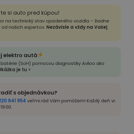
rte si auto pred kúpou!
zor na technický stav ojazdeného vozidla – žiadne
y od našich expertov.
Nezávisle a vždy na Vašej
j elektro autá
 batérie (SoH) pomocou diagnostiky Aviloo ako
Ukážka je tu >
radiť s objednávkou?
220 641 954
veľmi rád Vám pomôžem! Každý deň vr.
19:00.