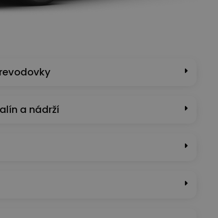
prevodovky
alín a nádrží