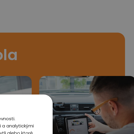
ola
vnosti.
 a analytickými
tli alebo ktoré