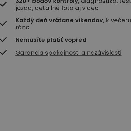
320+ bodov kontroly
, diagnostika, te
jazda, detailné foto aj video
Každý deň vrátane víkendov
, k večer
ráno
Nemusíte platiť vopred
Garancia spokojnosti a nezávislosti