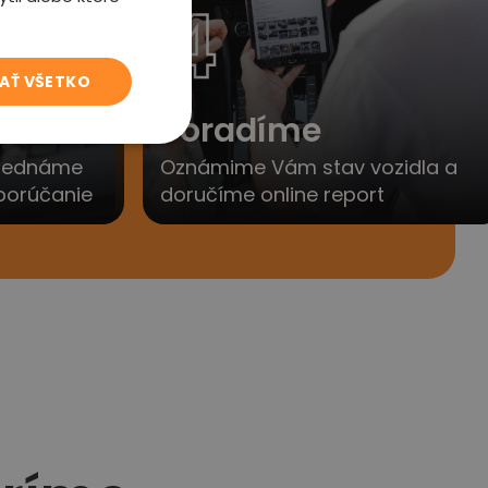
4
JAŤ VŠETKO
to
Poradíme
yjednáme
Oznámime Vám stav vozidla a
porúčanie
doručíme online report