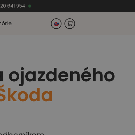
220 641 954
tórie
Česko
a ojazdeného
Nemecko
Škoda