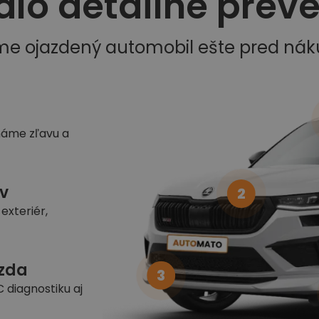
dlo detailne prev
me ojazdený automobil ešte pred ná
náme zľavu a
v
2
exteriér,
azda
3
 diagnostiku aj