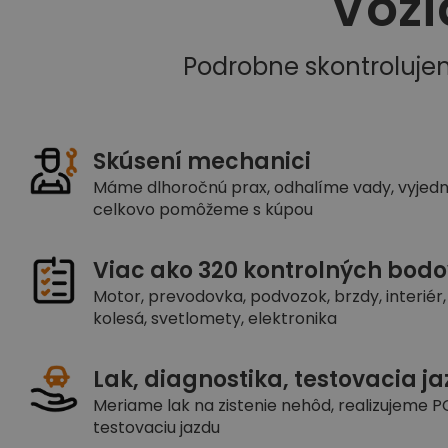
Vozi
Podrobne skontroluje
Skúsení mechanici
Máme dlhoročnú prax, odhalíme vady, vyjed
celkovo pomôžeme s kúpou
Viac ako 320 kontrolných bodo
Motor, prevodovka, podvozok, brzdy, interiér, 
kolesá, svetlomety, elektronika
Lak, diagnostika, testovacia j
Meriame lak na zistenie nehôd, realizujeme PC
testovaciu jazdu