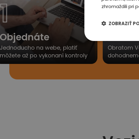
1
2
zhromaždili pri p
ZOBRAZIŤ P
Objednáte
Ozvem
Jednoducho na webe, platiť
Obratom V
môžete až po vykonaní kontroly
dohodneme 