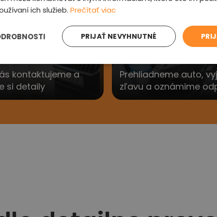
3
oužívaní ich služieb.
Prečítať viac
ODROBNOSTI
PRIJAŤ NEVYHNUTNÉ
PRI
e sa Vám
Preveríme au
ás kontaktujeme a
Prehliadneme auto, v
si detaily
zľavu a oznámime od