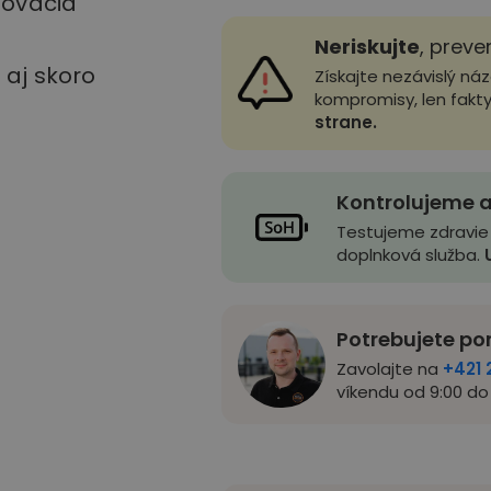
stovacia
Neriskujte
, preve
u aj skoro
Získajte nezávislý ná
kompromisy, len fakt
strane.
Kontrolujeme a
Testujeme zdravie
doplnková služba.
Potrebujete po
Zavolajte na
+421 
víkendu od 9:00 do 