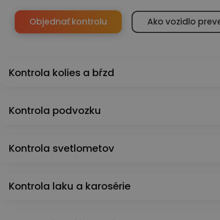
Objednať kontrolu
Ako vozidlo prev
Kontrola kolies a bŕzd
Kontrola podvozku
Kontrola svetlometov
Kontrola laku a karosérie