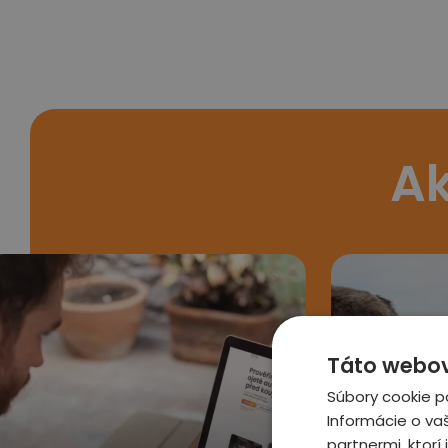
Ak
Táto webová
Súbory cookie p
Informácie o va
partnermi, ktorí