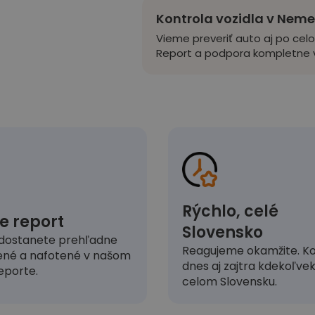
Kontrola vozidla v Nem
Vieme preveriť auto aj po cel
Report a podpora kompletne v
Rýchlo, celé
e report
Slovensko
dostanete prehľadne
Reagujeme okamžite. Ko
ené a nafotené v našom
dnes aj zajtra kdekoľve
eporte.
celom Slovensku.