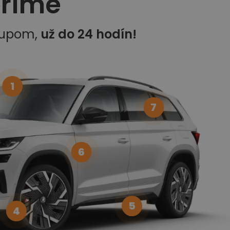
eríme
kupom,
už do 24 hodín!
1
7
6
5
4