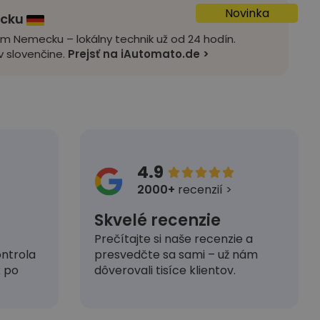
Novinka
ecku
om Nemecku – lokálny technik už od 24 hodín.
 slovenčine.
Prejsť na iAutomato.de >
4.9





2000+
recenzií >
Skvelé recenzie
Prečítajte si naše recenzie a
presvedčte sa sami – už nám
ntrola
dôverovali tisíce klientov.
k po