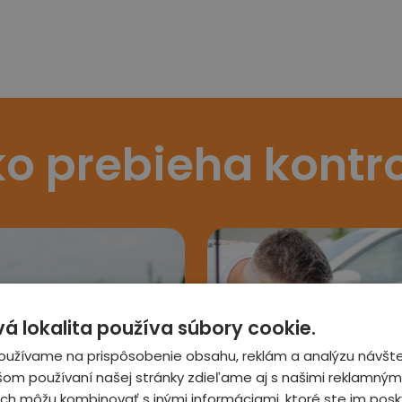
o prebieha kontr
 lokalita používa súbory cookie.
oužívame na prispôsobenie obsahu, reklám a analýzu návšte
šom používaní našej stránky zdieľame aj s našimi reklamnými
 ich môžu kombinovať s inými informáciami, ktoré ste im posky