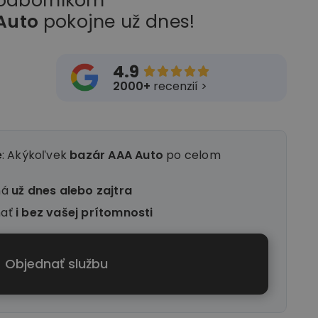
 odborníkom
Auto
pokojne už dnes!
4.9





2000+
recenzií >
e
: Akýkoľvek
bazár AAA Auto
po celom
ná
už dnes alebo zajtra
nať
i
bez vašej prítomnosti
Objednať službu