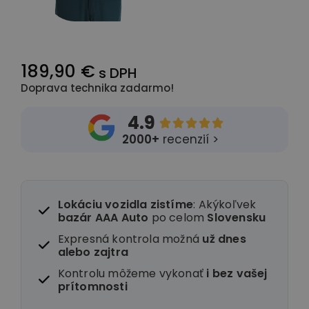
189,90 €
s DPH
Doprava technika zadarmo!
4.9





2000+
recenzií >
Lokáciu vozidla zistíme
: Akýkoľvek
bazár AAA Auto
po celom
Slovensku
Expresná kontrola možná
už dnes
alebo zajtra
Kontrolu môžeme vykonať
i
bez vašej
prítomnosti