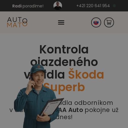
+421 220 641 954
Radi
poradíme!
Kontrola
Česko
ojazdeného
Nemecko
vozidla
Škoda
Superb
Prehliadka vozidla odborníkom
v autobazáre
AAA Auto
pokojne už
dnes!