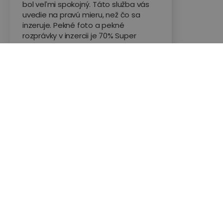
bol veľmi spokojný. Táto služba vás
uvedie na pravú mieru, než čo sa
inzeruje. Pekné foto a pekné
rozprávky v inzercii je 70% Super
overenie vozidla, na odporúčanie
technika som vozidlo nekúpil a som
rád! (Auto bolo v luxusnom salóne)
Ďakujem za vašu službu🙂🙂🙂
Hodnotené na