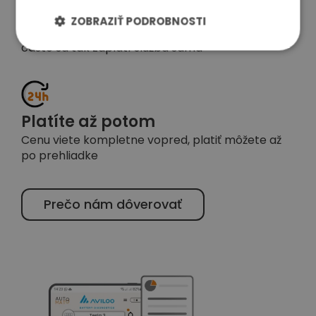
Vyjednáme zľavu
ZOBRAZIŤ PODROBNOSTI
Budeme za Vás vyjednávať s predajcom zľavu,
často sa tak zaplatí služba sama
Platíte až potom
Cenu viete kompletne vopred, platiť môžete až
po prehliadke
Prečo nám dôverovať