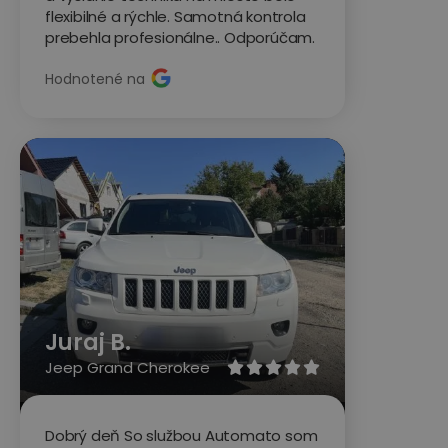
flexibilné a rýchle. Samotná kontrola
prebehla profesionálne.. Odporúčam.
Hodnotené na
Juraj B.
Jeep Grand Cherokee





Dobrý deň So službou Automato som