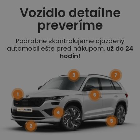
Vozidlo detailne
preveríme
Podrobne skontrolujeme ojazdený
automobil ešte pred nákupom,
už do 24
hodín!
3
7
1
6
4
5
2