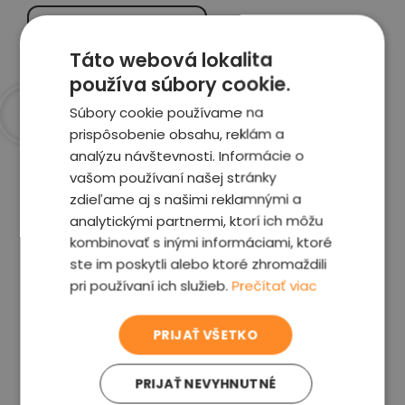
Zobraziť report
Táto webová lokalita
používa súbory cookie.
Súbory cookie používame na
prispôsobenie obsahu, reklám a
Prečo sme najlepšia
analýzu návštevnosti. Informácie o
voľba
vašom používaní našej stránky
zdieľame aj s našimi reklamnými a
analytickými partnermi, ktorí ich môžu
kombinovať s inými informáciami, ktoré
ste im poskytli alebo ktoré zhromaždili
Garancia spokojnosti
pri používaní ich služieb.
Prečítať viac
Pokiaľ nebudete s našou prácou spokojní,
napíšte nám a okamžite situáciu vyriešime
PRIJAŤ VŠETKO
PRIJAŤ NEVYHNUTNÉ