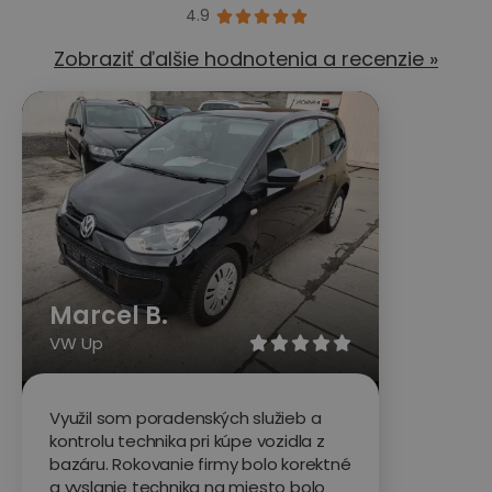
4.9





Zobraziť ďalšie hodnotenia a recenzie »
Marcel B.
VW Up





Využil som poradenských služieb a
kontrolu technika pri kúpe vozidla z
bazáru. Rokovanie firmy bolo korektné
a vyslanie technika na miesto bolo