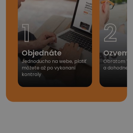
1
2
Objednáte
Ozveme
Jednoducho na webe, platiť
Obratom Vá
môžete až po vykonaní
a dohodneme 
kontroly