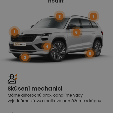
hodín!
3
7
1
6
4
5
2
Skúsení mechanici
Máme dlhoročnú prax, odhalíme vady,
vyjednáme zľavu a celkovo pomôžeme s kúpou