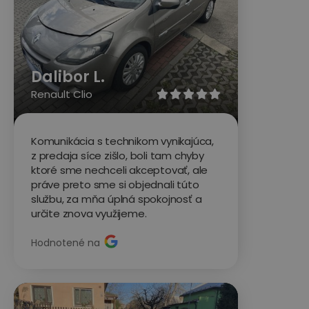
Dalibor L.
Renault Clio





Komunikácia s technikom vynikajúca,
z predaja síce zišlo, boli tam chyby
ktoré sme nechceli akceptovať, ale
práve preto sme si objednali túto
službu, za mňa úplná spokojnosť a
určite znova využijeme.
Hodnotené na