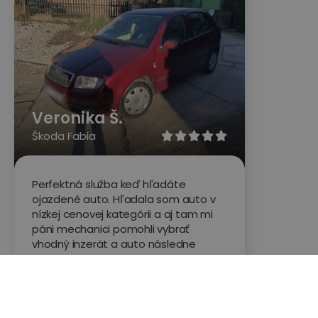
Veronika Š.
Škoda Fabia





Perfektná služba keď hľadáte
ojazdené auto. Hľadala som auto v
nízkej cenovej kategórii a aj tam mi
páni mechanici pomohli vybrať
vhodný inzerát a auto následne
fyzicky skontrolovali. Rokovania s
oboma pánmi (jeden asistoval s
výberom vozidla, druhý kontroloval
auto) bolo na profesionálnej úrovni.