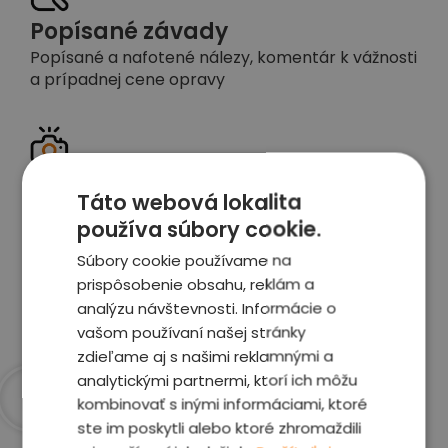
Popísané závady
Popísané a nafotené nálezy, komentár k vážnosti
a prípadnej cene opravy
Detailné foto aj video
Táto webová lokalita
Celé auto z exteriéru aj interiéru nafotíme
používa súbory cookie.
vrátane závad a poškodení
Súbory cookie používame na
prispôsobenie obsahu, reklám a
Zobraziť report
analýzu návštevnosti. Informácie o
vašom používaní našej stránky
zdieľame aj s našimi reklamnými a
analytickými partnermi, ktorí ich môžu
kombinovať s inými informáciami, ktoré
ste im poskytli alebo ktoré zhromaždili
Prečo sme najlepšia