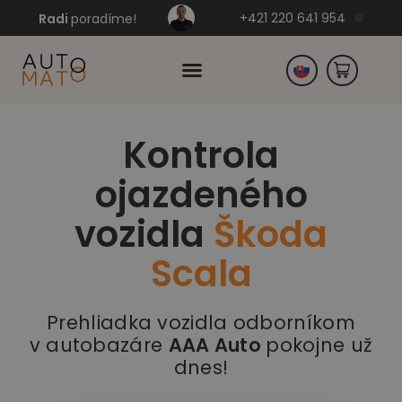
+421 220 641 954
Radi
poradíme!
Kontrola
Česko
ojazdeného
Nemecko
vozidla
Škoda
Scala
Prehliadka vozidla odborníkom
v autobazáre
AAA Auto
pokojne už
dnes!