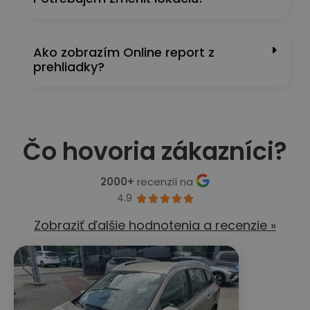
Ako zobrazím Online report z
prehliadky?
Čo hovoria zákazníci?
2000+
recenzií na
4.9





Zobraziť ďalšie hodnotenia a recenzie »