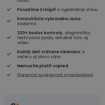
hodín
Poradíme či kúpiť
a vyjednáme zľavu
Konzultácia vybraného auta
zadarmo
320+ bodov kontroly
, diagnostika,
testovacia jazda, detailné foto aj
video
Každý deň vrátane víkendov
, k
večeru aj skoro ráno
Nemusíte platiť vopred
Garancia spokojnosti a nezávislosti