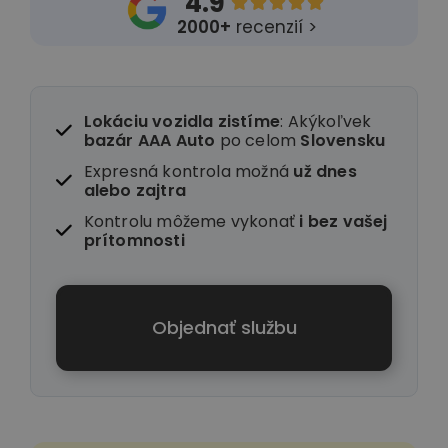
4.9





2000+
recenzií >
Lokáciu vozidla zistíme
: Akýkoľvek
bazár AAA Auto
po celom
Slovensku
Expresná kontrola možná
už dnes
alebo zajtra
Kontrolu môžeme vykonať
i
bez vašej
prítomnosti
Objednať službu