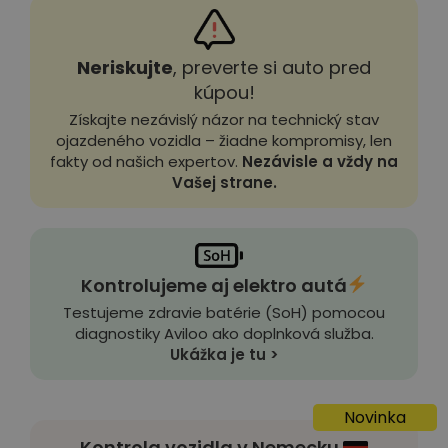
Neriskujte
, preverte si auto pred
kúpou!
Získajte nezávislý názor na technický stav
ojazdeného vozidla – žiadne kompromisy, len
fakty od našich expertov.
Nezávisle a vždy na
Vašej strane.
Kontrolujeme aj elektro autá
Testujeme zdravie batérie (SoH) pomocou
diagnostiky Aviloo ako doplnková služba.
Ukážka je tu >
Novinka
Kontrola vozidla v Nemecku