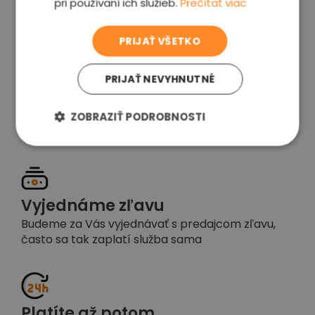
pri používaní ich služieb.
Prečítať viac
voľba
PRIJAŤ VŠETKO
PRIJAŤ NEVYHNUTNÉ
Garancia spokojnosti
Pokiaľ nebudete s našou prácou spokojní,
ZOBRAZIŤ PODROBNOSTI
napíšte nám a okamžite situáciu vyriešime
Vyjednáme zľavu
Budeme za Vás vyjednávať s predajcom zľavu,
často sa tak zaplatí služba sama
Platíte až potom