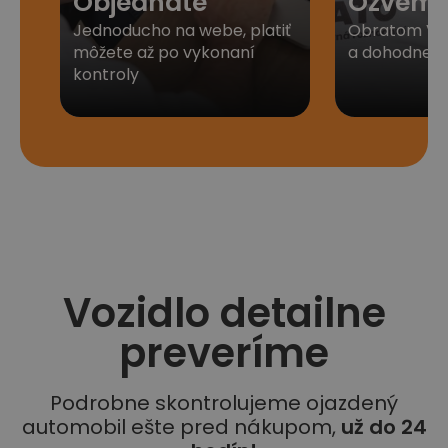
Objednáte
Ozveme
Jednoducho na webe, platiť
Obratom Vá
môžete až po vykonaní
a dohodneme 
kontroly
Vozidlo detailne
preveríme
Podrobne skontrolujeme ojazdený
automobil ešte pred nákupom,
už do 24