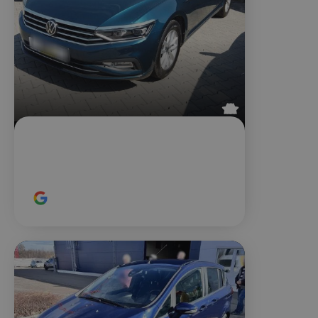
Štefan L.
Volkswagen Passat





Maximálna spokojnosť, odporúčam.
Rýchle dojednanie, prehliadka sa
uskutočnila presne v čase, keď som
to potreboval.
Hodnotené na