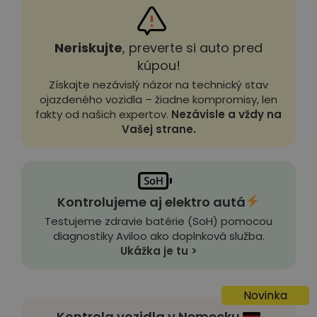
Neriskujte
, preverte si auto pred
kúpou!
Získajte nezávislý názor na technický stav
ojazdeného vozidla – žiadne kompromisy, len
fakty od našich expertov.
Nezávisle a vždy na
Vašej strane.
Kontrolujeme aj elektro autá
Testujeme zdravie batérie (SoH) pomocou
diagnostiky Aviloo ako doplnková služba.
Ukážka je tu >
Novinka
Kontrola vozidla v Nemecku