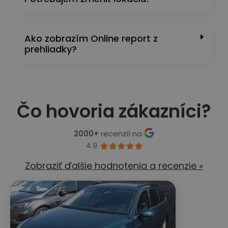
Ako zobrazím Online report z
prehliadky?
Čo hovoria zákazníci?
2000+
recenzií na
4.9





Zobraziť ďalšie hodnotenia a recenzie »