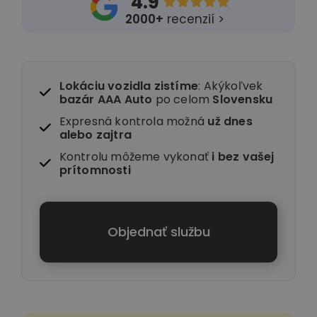
4.9





2000+
recenzií >
Lokáciu vozidla zistíme
: Akýkoľvek
bazár AAA Auto
po celom
Slovensku
Expresná kontrola možná
už dnes
alebo zajtra
Kontrolu môžeme vykonať
i
bez vašej
prítomnosti
Objednať službu