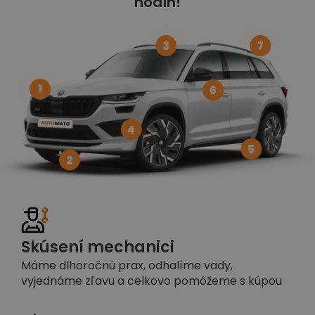
hodín!
3
7
1
6
4
5
2
Skúsení mechanici
Máme dlhoročnú prax, odhalíme vady,
vyjednáme zľavu a celkovo pomôžeme s kúpou