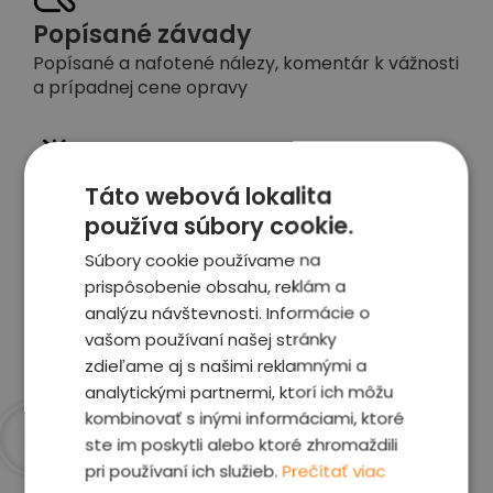
Popísané závady
Popísané a nafotené nálezy, komentár k vážnosti
a prípadnej cene opravy
Táto webová lokalita
Detailné foto aj video
používa súbory cookie.
Celé auto z exteriéru aj interiéru nafotíme
vrátane závad a poškodení
Súbory cookie používame na
prispôsobenie obsahu, reklám a
analýzu návštevnosti. Informácie o
Zobraziť report
vašom používaní našej stránky
zdieľame aj s našimi reklamnými a
analytickými partnermi, ktorí ich môžu
kombinovať s inými informáciami, ktoré
ste im poskytli alebo ktoré zhromaždili
pri používaní ich služieb.
Prečítať viac
Prečo sme najlepšia