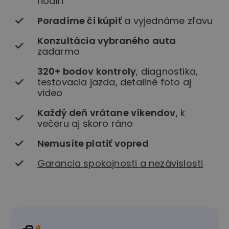
hodín
Poradíme či kúpiť
a vyjednáme zľavu
Konzultácia vybraného auta
zadarmo
320+ bodov kontroly
, diagnostika,
testovacia jazda, detailné foto aj
video
Každý deň vrátane víkendov
, k
večeru aj skoro ráno
Nemusíte platiť vopred
Garancia spokojnosti a nezávislosti