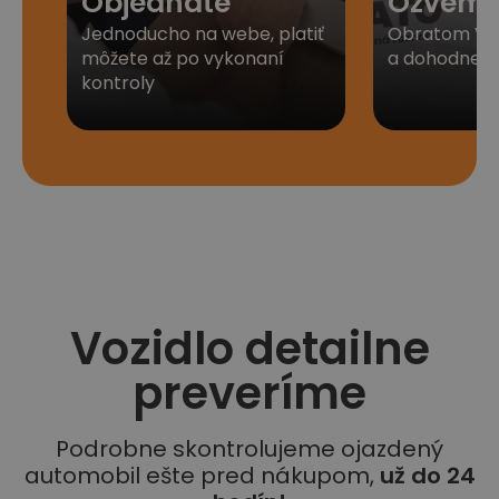
Objednáte
Ozveme
Jednoducho na webe, platiť
Obratom Vá
môžete až po vykonaní
a dohodneme 
kontroly
Vozidlo detailne
preveríme
Podrobne skontrolujeme ojazdený
automobil ešte pred nákupom,
už do 24