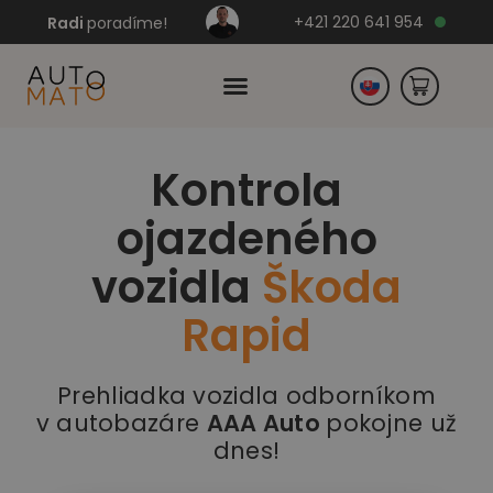
+421 220 641 954
Radi
poradíme!
Kontrola
Česko
ojazdeného
Nemecko
vozidla
Škoda
Rapid
Prehliadka vozidla odborníkom
v autobazáre
AAA Auto
pokojne už
dnes!