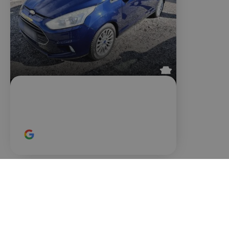
Tomáš N.
Ford B-MAX





Prvá skúsenosť s firmou dopadla na
výbornú. Pomerne mladý mechanik
p.Žák ma prekvapil svojou skvele
odvedenou asistovanou kontrolou
ojazdeného vozidla. Ďakujem.
Hodnotené na