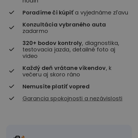
hodín
Poradíme či kúpiť
a vyjednáme zľavu
Konzultácia vybraného auta
zadarmo
320+ bodov kontroly
, diagnostika,
testovacia jazda, detailné foto aj
video
Každý deň vrátane víkendov
, k
večeru aj skoro ráno
Nemusíte platiť vopred
Garancia spokojnosti a nezávislosti