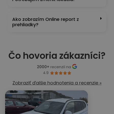
Ako zobrazím Online report z
prehliadky?
Čo hovoria zákazníci?
2000+
recenzií na
4.9





Zobraziť ďalšie hodnotenia a recenzie »