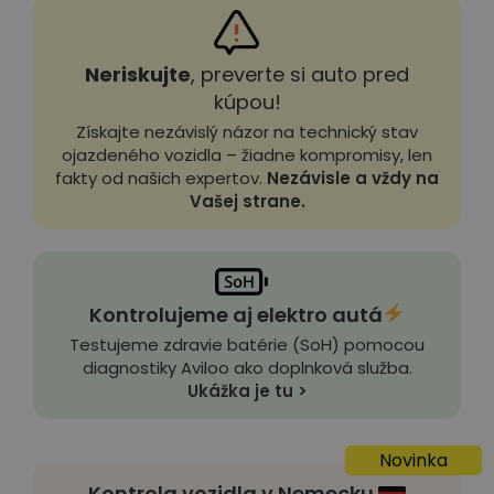
Neriskujte
, preverte si auto pred
kúpou!
Získajte nezávislý názor na technický stav
ojazdeného vozidla – žiadne kompromisy, len
fakty od našich expertov.
Nezávisle a vždy na
Vašej strane.
Kontrolujeme aj elektro autá
Testujeme zdravie batérie (SoH) pomocou
diagnostiky Aviloo ako doplnková služba.
Ukážka je tu >
Novinka
Kontrola vozidla v Nemecku