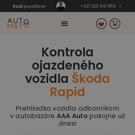
+421 220 641 954
Radi
poradíme!
Kontrola
Česko
ojazdeného
Nemecko
vozidla
Škoda
Rapid
Prehliadka vozidla odborníkom
v autobazáre
AAA Auto
pokojne už
dnes!