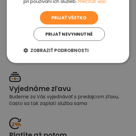
pri používaní ich služieb.
Prečítať viac
voľba
PRIJAŤ VŠETKO
PRIJAŤ NEVYHNUTNÉ
Garancia spokojnosti
Pokiaľ nebudete s našou prácou spokojní,
ZOBRAZIŤ PODROBNOSTI
napíšte nám a okamžite situáciu vyriešime
Vyjednáme zľavu
Budeme za Vás vyjednávať s predajcom zľavu,
často sa tak zaplatí služba sama
Platíte až potom