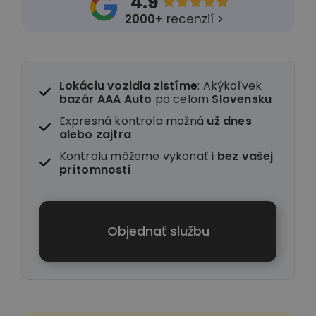
4.9





2000+
recenzií >
Lokáciu vozidla zistíme
: Akýkoľvek
bazár AAA Auto
po celom
Slovensku
Expresná kontrola možná
už dnes
alebo zajtra
Kontrolu môžeme vykonať
i
bez vašej
prítomnosti
Objednať službu