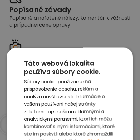
Popísané závady
Popísané a nafotené nálezy, komentár k vážnosti
a prípadnej cene opravy
Detailné foto aj video
Táto webová lokalita
Celé auto z exteriéru aj interiéru nafotíme
používa súbory cookie.
vrátane závad a poškodení
Súbory cookie používame na
prispôsobenie obsahu, reklám a
Zobraziť report
analýzu návštevnosti. Informácie o
vašom používaní našej stránky
zdieľame aj s našimi reklamnými a
analytickými partnermi, ktorí ich môžu
kombinovať s inými informáciami, ktoré
ste im poskytli alebo ktoré zhromaždili
Prečo sme najlepšia