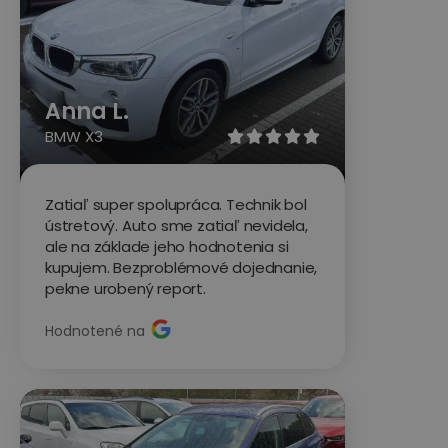
Anna L.
BMW X3





Zatiaľ super spolupráca. Technik bol
ústretový. Auto sme zatiaľ nevidela,
ale na základe jeho hodnotenia si
kupujem. Bezproblémové dojednanie,
pekne urobený report.
Hodnotené na