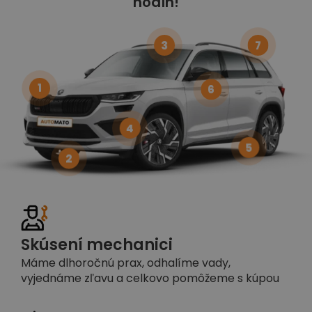
hodín!
3
7
1
6
4
5
2
Skúsení mechanici
Máme dlhoročnú prax, odhalíme vady,
vyjednáme zľavu a celkovo pomôžeme s kúpou