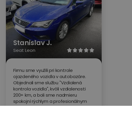
Stanislav J.
Seat Leon





Firmu sme využili pri kontrole
ojazdeného vozidla v autobazáre.
Objednali sme službu "Vzdialená
kontrola vozidla", kvôli vzdialenosti
200+ km, a boli sme nadmieru
spokojní rýchlym a profesionálnym
jednaním technika. Najviac sme
ocenili video prehliadku vozidla so
zdôraznenými technickými
vlastnosťami vozidla. Vozidlo sme sa