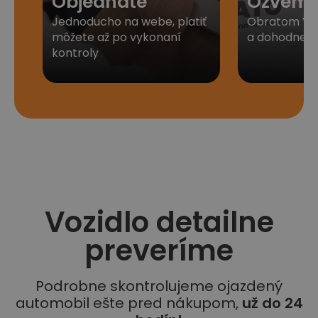
Objednáte
Ozveme
Jednoducho na webe, platiť
Obratom Vá
môžete až po vykonaní
a dohodneme 
kontroly
Vozidlo detailne
preveríme
Podrobne skontrolujeme ojazdený
automobil ešte pred nákupom,
už do 24