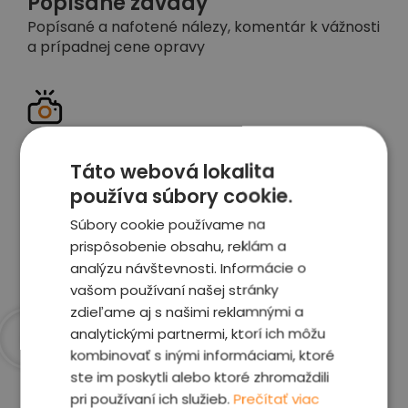
Popísané závady
Popísané a nafotené nálezy, komentár k vážnosti
a prípadnej cene opravy
Detailné foto aj video
Celé auto z exteriéru aj interiéru nafotíme
Táto webová lokalita
vrátane závad a poškodení
používa súbory cookie.
Súbory cookie používame na
prispôsobenie obsahu, reklám a
Zobraziť report
analýzu návštevnosti. Informácie o
vašom používaní našej stránky
zdieľame aj s našimi reklamnými a
analytickými partnermi, ktorí ich môžu
kombinovať s inými informáciami, ktoré
Prečo sme najlepšia
ste im poskytli alebo ktoré zhromaždili
pri používaní ich služieb.
Prečítať viac