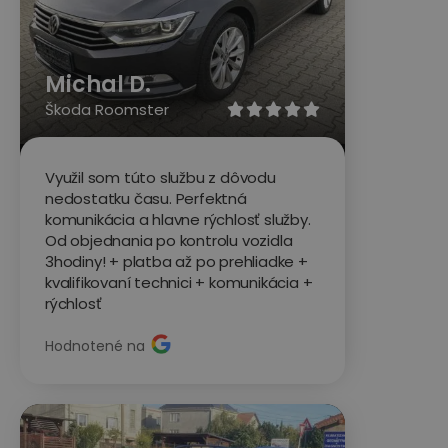
Michal D.
Škoda Roomster





Využil som túto službu z dôvodu
nedostatku času. Perfektná
komunikácia a hlavne rýchlosť služby.
Od objednania po kontrolu vozidla
3hodiny! + platba až po prehliadke +
kvalifikovaní technici + komunikácia +
rýchlosť
Hodnotené na