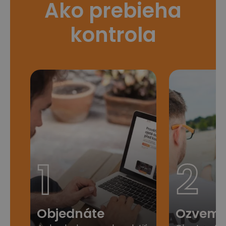
Ako prebieha
kontrola
1
2
Objednáte
Ozveme