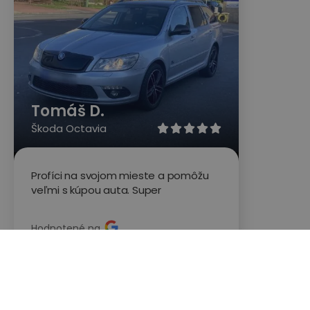
Tomáš D.
Škoda Octavia





Profíci na svojom mieste a pomôžu
veľmi s kúpou auta. Super
Hodnotené na