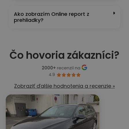
Ako zobrazím Online report z
prehliadky?
Čo hovoria zákazníci?
2000+
recenzií na
4.9





Zobraziť ďalšie hodnotenia a recenzie »