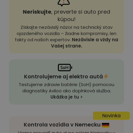
Neriskujte
, preverte si auto pred
kúpou!
Získajte nezávislý názor na technický stav
ojazdeného vozidla – žiadne kompromisy, len
fakty od našich expertov.
Nezávisle a vždy na
Vašej strane.
Kontrolujeme aj elektro autá
Testujeme zdravie batérie (SoH) pomocou
diagnostiky Aviloo ako doplnková služba.
Ukážka je tu >
Novinka
Kontrola vozidla v Nemecku
Vieme preveriť auto aj po celom Nemecku –