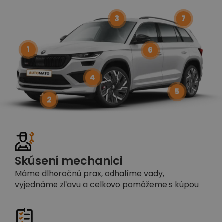
3
7
1
6
4
5
2
Skúsení mechanici
Máme dlhoročnú prax, odhalíme vady,
vyjednáme zľavu a celkovo pomôžeme s kúpou