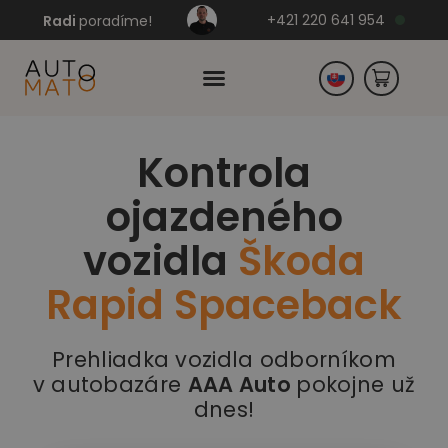
+421 220 641 954
Radi
poradíme!
Kontrola
Česko
ojazdeného
Nemecko
vozidla
Škoda
Rapid Spaceback
Prehliadka vozidla odborníkom
v autobazáre
AAA Auto
pokojne už
dnes!