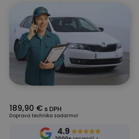
189,90 €
s DPH
Doprava technika zadarmo!
4.9





2000+
recenzií >