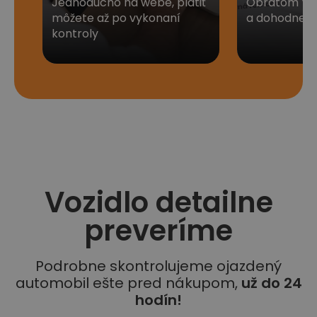
Jednoducho na webe, platiť
Obratom Vá
môžete až po vykonaní
a dohodneme 
kontroly
Vozidlo detailne
preveríme
Podrobne skontrolujeme ojazdený
automobil ešte pred nákupom,
už do 24
hodín!