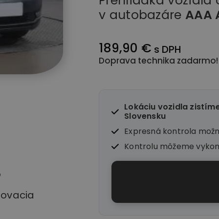
Prehliadka vozidla
v autobazáre
AAA 
189,90 €
s DPH
Doprava technika zadarmo!
Lokáciu vozidla zistím
Slovensku
Expresná kontrola mož
Kontrolu môžeme vyko
o
stovacia