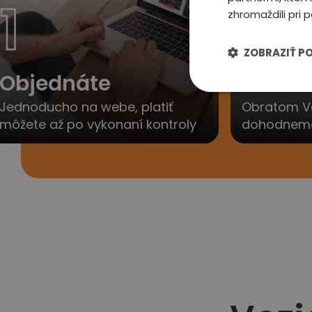
1
2
zhromaždili pri p
ZOBRAZIŤ P
Objednáte
Ozvem
Jednoducho na webe, platiť
Obratom V
môžete až po vykonaní kontroly
dohodneme 