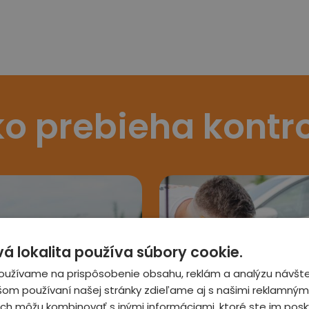
o prebieha kontr
 lokalita používa súbory cookie.
oužívame na prispôsobenie obsahu, reklám a analýzu návšte
šom používaní našej stránky zdieľame aj s našimi reklamnými
 ich môžu kombinovať s inými informáciami, ktoré ste im posky