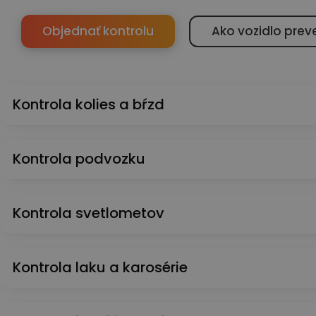
Objednať kontrolu
Ako vozidlo prev
Kontrola kolies a bŕzd
Kontrola podvozku
Kontrola svetlometov
Kontrola laku a karosérie