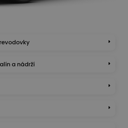
prevodovky
alín a nádrží