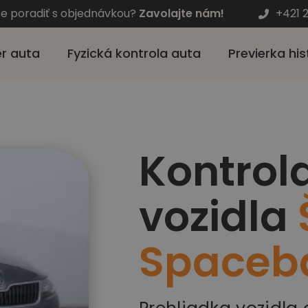
te poradiť s objednávkou?
Zavolajte nám!
+421 
r auta
Fyzická kontrola auta
Previerka his
Kontrol
vozidla
Spaceb