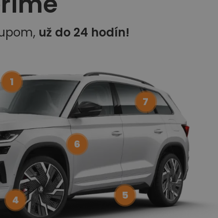
eríme
kupom,
už do 24 hodín!
1
7
6
5
4