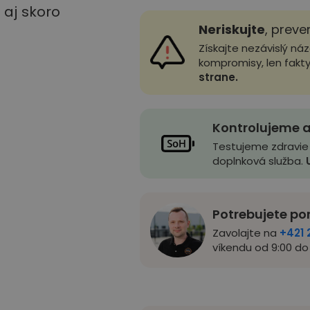
u aj skoro
Neriskujte
, preve
Získajte nezávislý ná
kompromisy, len fakt
strane.
Kontrolujeme a
Testujeme zdravie
doplnková služba.
Potrebujete po
Zavolajte na
+421 
víkendu od 9:00 do 