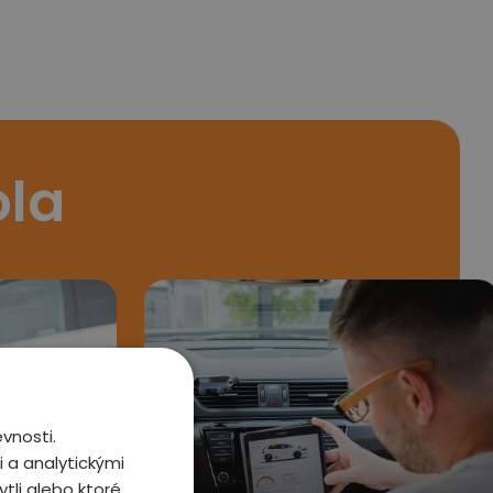
ola
vnosti.
 a analytickými
tli alebo ktoré