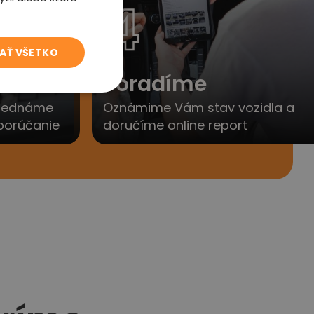
4
JAŤ VŠETKO
to
Poradíme
yjednáme
Oznámime Vám stav vozidla a
porúčanie
doručíme online report