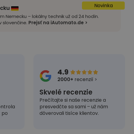
Novinka
ecku
om Nemecku – lokálny technik už od 24 hodín.
 slovenčine.
Prejsť na iAutomato.de >
4.9





2000+
recenzií >
Skvelé recenzie
Prečítajte si naše recenzie a
presvedčte sa sami – už nám
ntrola
dôverovali tisíce klientov.
k po