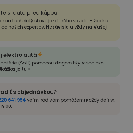
rte si auto pred kúpou!
zor na technický stav ojazdeného vozidla – žiadne
y od našich expertov.
Nezávisle a vždy na Vašej
j elektro autá
 batérie (SoH) pomocou diagnostiky Aviloo ako
Ukážka je tu >
radiť s objednávkou?
220 641 954
veľmi rád Vám pomôžem! Každý deň vr.
19:00.