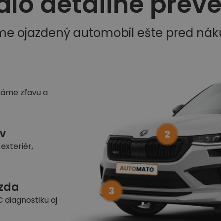
dlo detailne prev
me ojazdený automobil ešte pred ná
náme zľavu a
v
2
exteriér,
azda
3
 diagnostiku aj