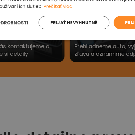
3
oužívaní ich služieb.
Prečítať viac
ODROBNOSTI
PRIJAŤ NEVYHNUTNÉ
PRI
e sa Vám
Preveríme au
ás kontaktujeme a
Prehliadneme auto, v
si detaily
zľavu a oznámime od