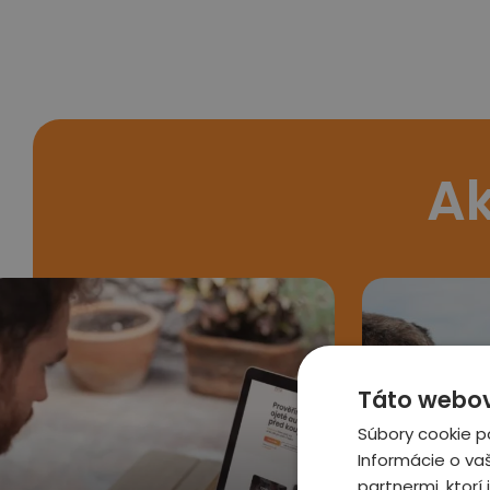
Ak
Táto webová
Súbory cookie p
Informácie o va
partnermi, ktorí