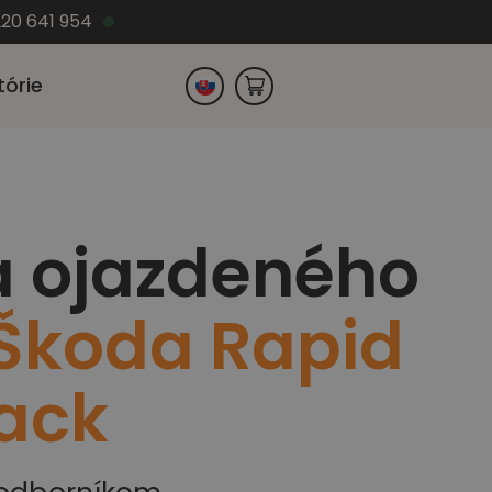
220 641 954
tórie
Česko
a ojazdeného
Nemecko
Škoda Rapid
ack