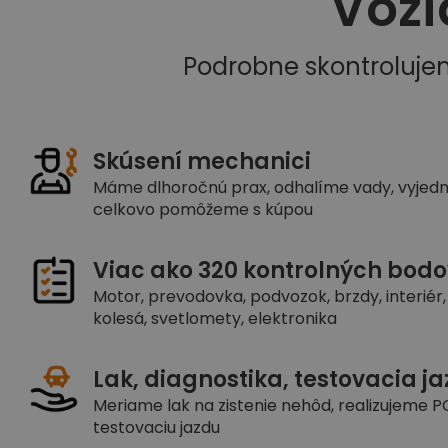
Vozi
Podrobne skontroluje
Skúsení mechanici
Máme dlhoročnú prax, odhalíme vady, vyjed
celkovo pomôžeme s kúpou
Viac ako 320 kontrolných bodo
Motor, prevodovka, podvozok, brzdy, interiér, 
kolesá, svetlomety, elektronika
Lak, diagnostika, testovacia j
Meriame lak na zistenie nehôd, realizujeme PC
testovaciu jazdu