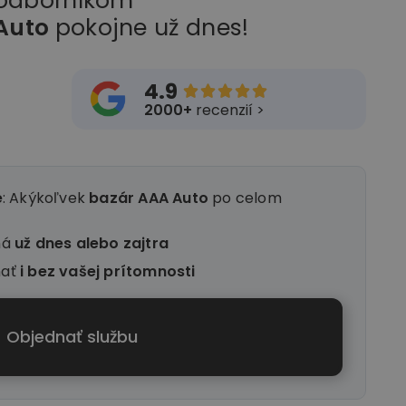
 odborníkom
Auto
pokojne už dnes!
4.9





2000+
recenzií >
e
: Akýkoľvek
bazár AAA Auto
po celom
ná
už dnes alebo zajtra
nať
i
bez vašej prítomnosti
Objednať službu