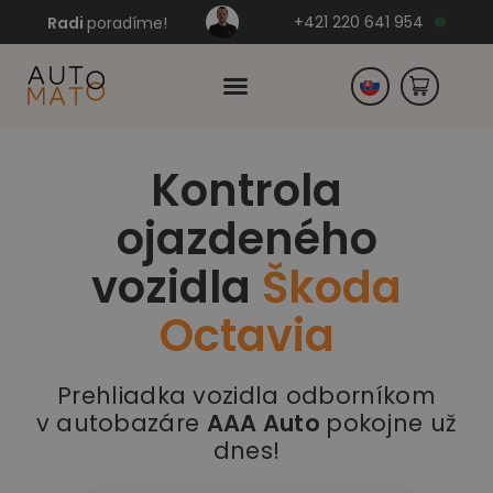
+421 220 641 954
Radi
poradíme!
Kontrola
Česko
ojazdeného
Nemecko
vozidla
Škoda
Octavia
Prehliadka vozidla odborníkom
v autobazáre
AAA Auto
pokojne už
dnes!