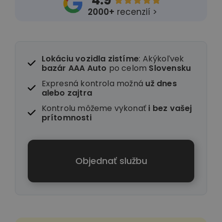
4.9





2000+
recenzií >
Lokáciu vozidla zistíme
: Akýkoľvek
bazár AAA Auto
po celom
Slovensku
Expresná kontrola možná
už dnes
alebo zajtra
Kontrolu môžeme vykonať
i
bez vašej
prítomnosti
Objednať službu