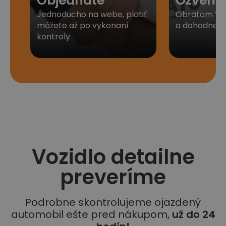
Objednáte
Ozveme
Jednoducho na webe, platiť
Obratom Vá
môžete až po vykonaní
a dohodneme 
kontroly
Vozidlo detailne
preveríme
Podrobne skontrolujeme ojazdený
automobil ešte pred nákupom,
už do 24