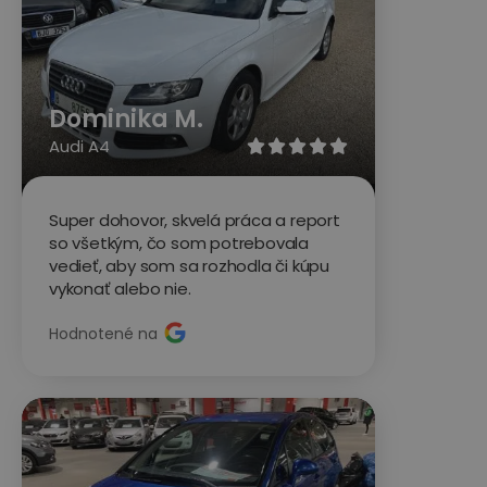
Dominika M.
Audi A4





Super dohovor, skvelá práca a report
so všetkým, čo som potrebovala
vedieť, aby som sa rozhodla či kúpu
vykonať alebo nie.
Hodnotené na