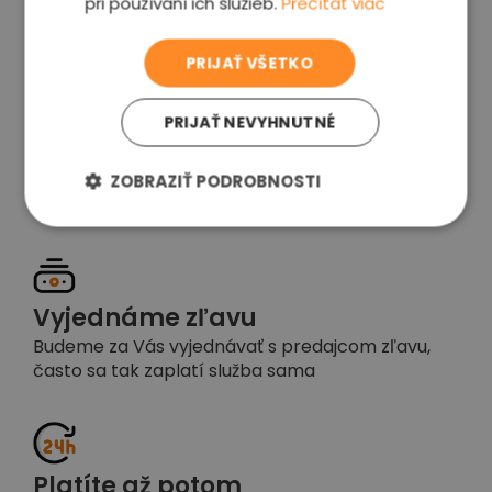
pri používaní ich služieb.
Prečítať viac
voľba
PRIJAŤ VŠETKO
PRIJAŤ NEVYHNUTNÉ
Garancia spokojnosti
Pokiaľ nebudete s našou prácou spokojní,
ZOBRAZIŤ PODROBNOSTI
napíšte nám a okamžite situáciu vyriešime
Vyjednáme zľavu
Budeme za Vás vyjednávať s predajcom zľavu,
často sa tak zaplatí služba sama
Platíte až potom