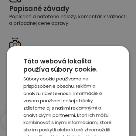
Popísané závady
Popísané a nafotené nálezy, komentár k vážnosti
a prípadnej cene opravy
Detailné foto aj video
Táto webová lokalita
Celé auto z exteriéru aj interiéru nafotíme
používa súbory cookie.
vrátane závad a poškodení
Súbory cookie používame na
prispôsobenie obsahu, reklám a
Zobraziť report
analýzu návštevnosti. Informácie o
vašom používaní našej stránky
zdieľame aj s našimi reklamnými a
analytickými partnermi, ktorí ich môžu
kombinovať s inými informáciami, ktoré
Prečo sme najlepšia
ste im poskytli alebo ktoré zhromaždili