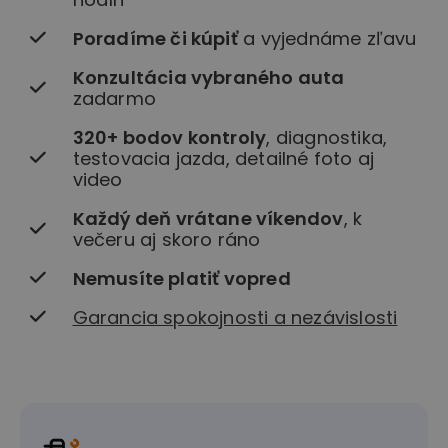
Poradíme či kúpiť
a vyjednáme zľavu
Konzultácia vybraného auta
zadarmo
320+ bodov kontroly
, diagnostika,
testovacia jazda, detailné foto aj
video
Každý deň vrátane víkendov
, k
večeru aj skoro ráno
Nemusíte platiť vopred
Garancia spokojnosti a nezávislosti