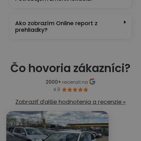
Ako zobrazím Online report z
prehliadky?
Čo hovoria zákazníci?
2000+
recenzií na
4.9





Zobraziť ďalšie hodnotenia a recenzie »