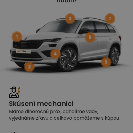
hodín!
3
7
1
6
4
5
2
Skúsení mechanici
Máme dlhoročnú prax, odhalíme vady,
vyjednáme zľavu a celkovo pomôžeme s kúpou