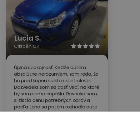
Lucia S.
Citroën C4





Úplná spokojnosť. Keďže autám
absolútne nerozumiem, som rada, že
ho pred kúpou niekto skontroloval.
Dozvedela som sa dosť vecí, na ktoré
by som sama neprišla. Rovnako som
si zistila cenu potrebných opráv a
podľa toho sa potom rozhodla auto
kúpiť. Veľmi ďakujem
Hodnotené na