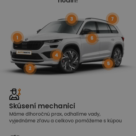
hodín!
3
7
1
6
4
5
2
Skúsení mechanici
Máme dlhoročnú prax, odhalíme vady,
vyjednáme zľavu a celkovo pomôžeme s kúpou