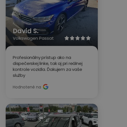
David S.
Volkswagen Passat





Profesionálny prístup ako na
dispečerskej linke, tak aj pri reálnej
kontrole vozidla. Ďakujem za vaše
služby
Hodnotené na