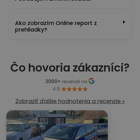
Ako zobrazím Online report z
prehliadky?
Čo hovoria zákazníci?
2000+
recenzií na
4.9





Zobraziť ďalšie hodnotenia a recenzie »