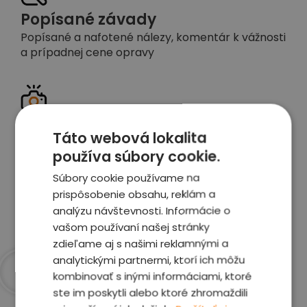
Popísané závady
Popísané a nafotené nálezy, komentár k vážnosti
a prípadnej cene opravy
Detailné foto aj video
Táto webová lokalita
Celé auto z exteriéru aj interiéru nafotíme
používa súbory cookie.
vrátane závad a poškodení
Súbory cookie používame na
prispôsobenie obsahu, reklám a
Zobraziť report
analýzu návštevnosti. Informácie o
vašom používaní našej stránky
zdieľame aj s našimi reklamnými a
analytickými partnermi, ktorí ich môžu
kombinovať s inými informáciami, ktoré
Prečo sme najlepšia
ste im poskytli alebo ktoré zhromaždili