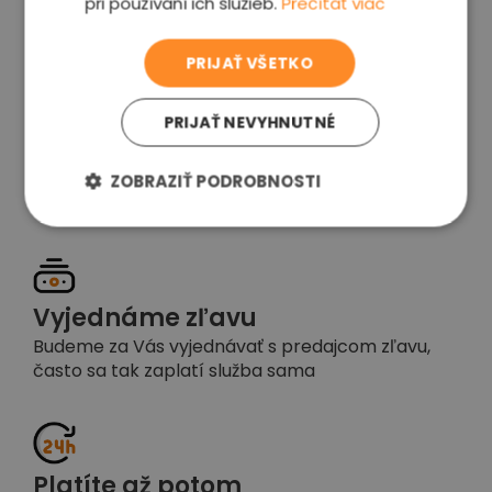
pri používaní ich služieb.
Prečítať viac
voľba
PRIJAŤ VŠETKO
PRIJAŤ NEVYHNUTNÉ
Garancia spokojnosti
Pokiaľ nebudete s našou prácou spokojní,
ZOBRAZIŤ PODROBNOSTI
napíšte nám a okamžite situáciu vyriešime
Vyjednáme zľavu
Budeme za Vás vyjednávať s predajcom zľavu,
často sa tak zaplatí služba sama
Platíte až potom