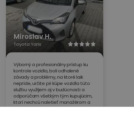
Miroslav H.
Toyota Yaris





Výborný a profesionálny prístup ku
kontrole vozidla, boli odhalené
závady a problémy, na ktoré laik
nepríde, určite pri kúpe vozidla túto
službu využijem aj v budúcnosti a
odporúčam všetkým tým kupujúcim,
ktorí nechcú naletieť manažérom a
predajcom na ich keciu.
Hodnotené na