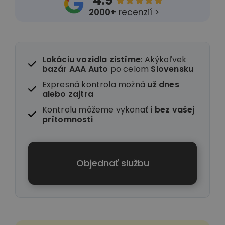
4.9





2000+
recenzií >
Lokáciu vozidla zistíme
: Akýkoľvek
bazár AAA Auto
po celom
Slovensku
Expresná kontrola možná
už dnes
alebo zajtra
Kontrolu môžeme vykonať
i
bez vašej
prítomnosti
Objednať službu