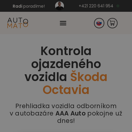
+421 220 641 954
Radi
poradíme!
Kontrola
Česko
ojazdeného
Nemecko
vozidla
Škoda
Octavia
Prehliadka vozidla odborníkom
v autobazáre
AAA Auto
pokojne už
dnes!