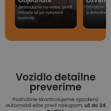
Objednáte
Ozveme
Jednoducho na webe, platiť
Obratom Vá
môžete až po vykonaní
a dohodneme 
kontroly
Vozidlo detailne
preveríme
Podrobne skontrolujeme ojazdený
automobil ešte pred nákupom,
už do 24