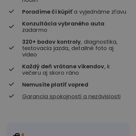
Poradíme či kúpiť
a vyjednáme zľavu
Konzultácia vybraného auta
zadarmo
320+ bodov kontroly
, diagnostika,
testovacia jazda, detailné foto aj
video
Každý deň vrátane víkendov
, k
večeru aj skoro ráno
Nemusíte platiť vopred
Garancia spokojnosti a nezávislosti