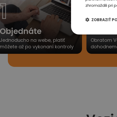
1
2
zhromaždili pri p
ZOBRAZIŤ P
Objednáte
Ozvem
Jednoducho na webe, platiť
Obratom V
môžete až po vykonaní kontroly
dohodneme 