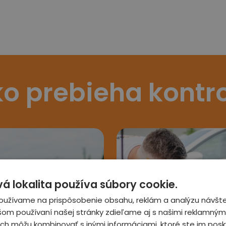
o prebieha kontr
 lokalita používa súbory cookie.
oužívame na prispôsobenie obsahu, reklám a analýzu návšte
šom používaní našej stránky zdieľame aj s našimi reklamnými
 ich môžu kombinovať s inými informáciami, ktoré ste im posky