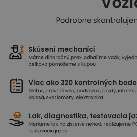
Vozi
Podrobne skontroluje
Skúsení mechanici
Máme dlhoročnú prax, odhalíme vady, vyjed
celkovo pomôžeme s kúpou
Viac ako 320 kontrolných bodo
Motor, prevodovka, podvozok, brzdy, interiér, 
kolesá, svetlomety, elektronika
Lak, diagnostika, testovacia j
Meriame lak na zistenie nehôd, realizujeme PC
testovaciu jazdu