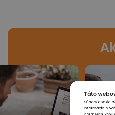
Ak
Táto webová
Súbory cookie p
Informácie o va
partnermi, ktorí