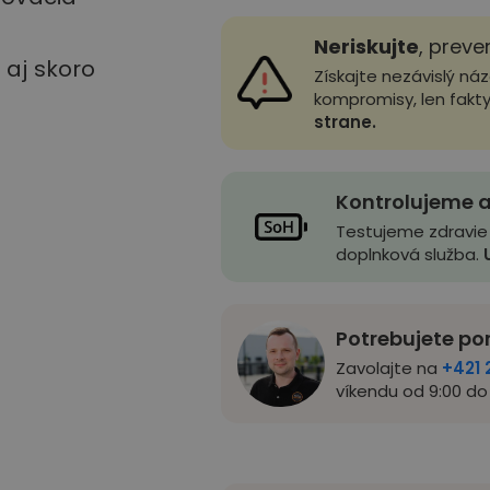
Neriskujte
, preve
u aj skoro
Získajte nezávislý ná
kompromisy, len fakt
strane.
Kontrolujeme a
Testujeme zdravie
doplnková služba.
Potrebujete po
Zavolajte na
+421 
víkendu od 9:00 do 