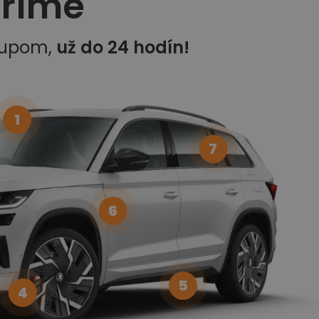
eríme
kupom,
už do 24 hodín!
1
7
6
5
4