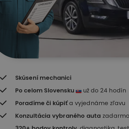
Skúsení mechanici
Po celom Slovensku
už do 24 hodín
Poradíme či kúpiť
a vyjednáme zľavu
Konzultácia vybraného auta
zadarm
320+ bodov kontroly
, diagnostika, te