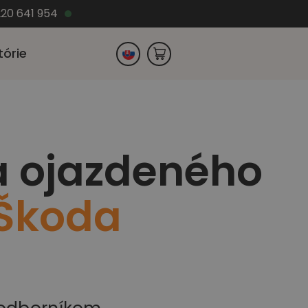
220 641 954
tórie
Česko
a ojazdeného
Nemecko
Škoda