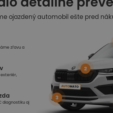
dlo detailne prev
me ojazdený automobil ešte pred ná
náme zľavu a
v
2
exteriér,
azda
3
 diagnostiku aj