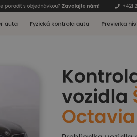
te poradiť s objednávkou?
Zavolajte nám!
+421 
r auta
Fyzická kontrola auta
Previerka his
Kontrol
vozidla
Octavia