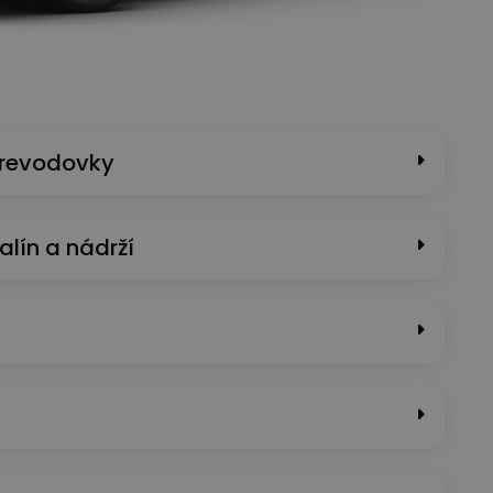
prevodovky
alín a nádrží