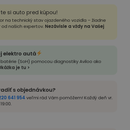
rte si auto pred kúpou!
zor na technický stav ojazdeného vozidla – žiadne
y od našich expertov.
Nezávisle a vždy na Vašej
j elektro autá
 batérie (SoH) pomocou diagnostiky Aviloo ako
Ukážka je tu >
radiť s objednávkou?
220 641 954
veľmi rád Vám pomôžem! Každý deň vr.
19:00.