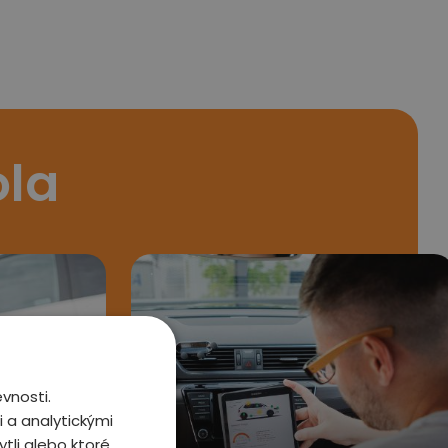
ola
vnosti.
 a analytickými
tli alebo ktoré