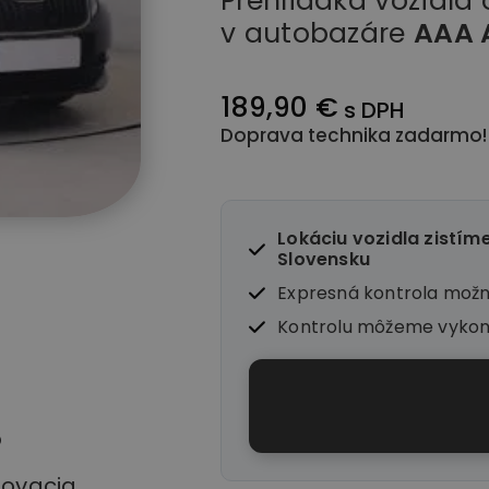
Prehliadka vozidla
v autobazáre
AAA 
189,90 €
s DPH
Doprava technika zadarmo!
Lokáciu vozidla zistím
Slovensku
Expresná kontrola mož
Kontrolu môžeme vyko
o
stovacia