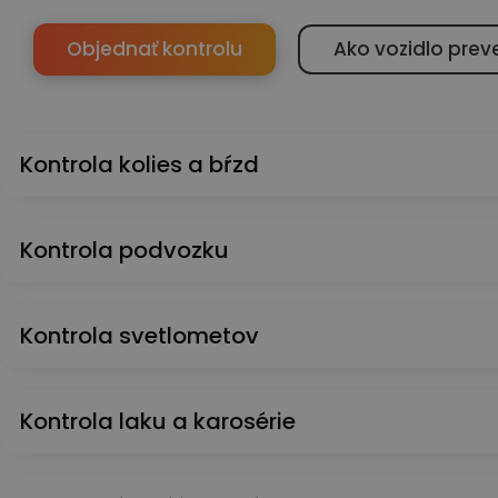
Objednať kontrolu
Ako vozidlo prev
Kontrola kolies a bŕzd
Kontrola podvozku
Kontrola svetlometov
Kontrola laku a karosérie