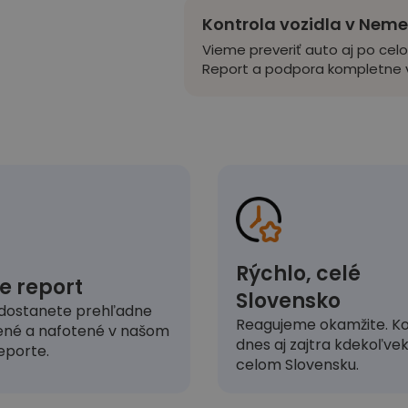
Kontrola vozidla v Nem
Vieme preveriť auto aj po cel
Report a podpora kompletne v
Rýchlo, celé
e report
Slovensko
dostanete prehľadne
Reagujeme okamžite. Ko
ené a nafotené v našom
dnes aj zajtra kdekoľve
eporte.
celom Slovensku.