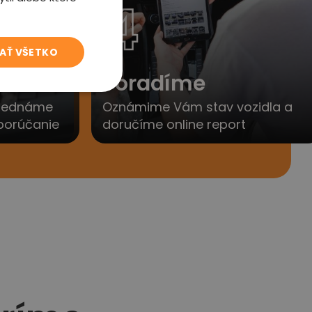
4
JAŤ VŠETKO
to
Poradíme
yjednáme
Oznámime Vám stav vozidla a
porúčanie
doručíme online report