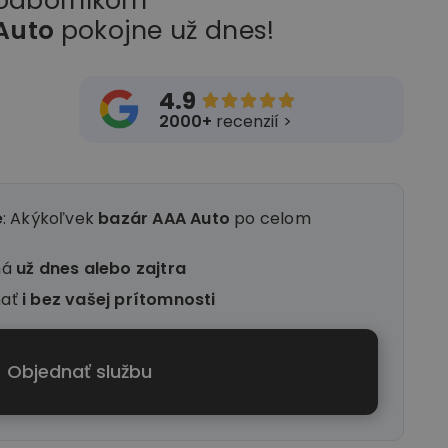
 odborníkom
Auto
pokojne už dnes!
4.9





2000+
recenzií >
e
: Akýkoľvek
bazár AAA Auto
po celom
ná
už dnes alebo zajtra
nať
i
bez vašej prítomnosti
Objednať službu