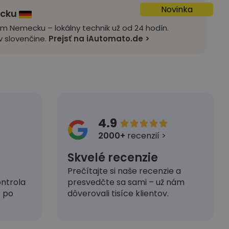
Novinka
ecku
om Nemecku – lokálny technik už od 24 hodín.
 slovenčine.
Prejsť na iAutomato.de >
4.9





2000+
recenzií >
Skvelé recenzie
Prečítajte si naše recenzie a
presvedčte sa sami – už nám
ntrola
dôverovali tisíce klientov.
k po