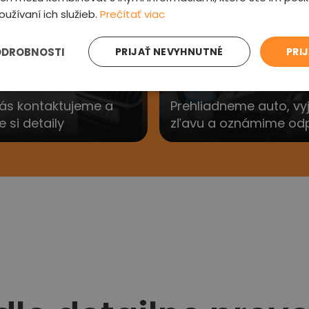
3
oužívaní ich služieb.
Prečítať viac
ODROBNOSTI
PRIJAŤ NEVYHNUTNÉ
PRI
e sa Vám
Preveríme au
ás kontaktujeme a
Prehliadneme auto, v
si detaily
zľavu a oznámime od