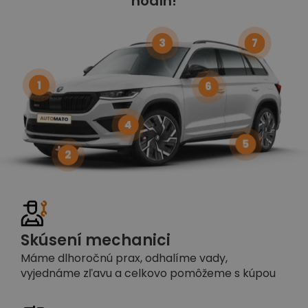
hodín!
3
7
1
6
4
5
2
Skúsení mechanici
Máme dlhoročnú prax, odhalíme vady,
vyjednáme zľavu a celkovo pomôžeme s kúpou