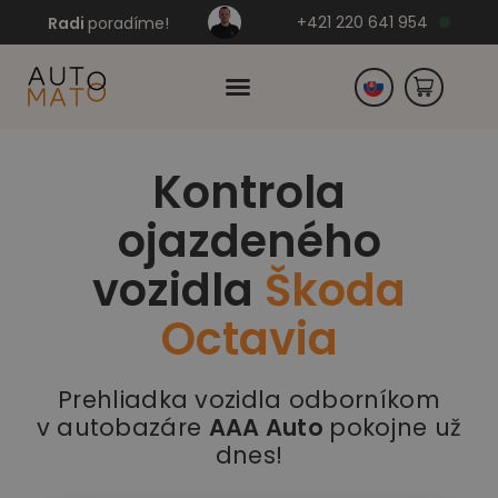
+421 220 641 954
Radi
poradíme!
Kontrola
Česko
ojazdeného
Nemecko
vozidla
Škoda
Octavia
Prehliadka vozidla odborníkom
v autobazáre
AAA Auto
pokojne už
dnes!