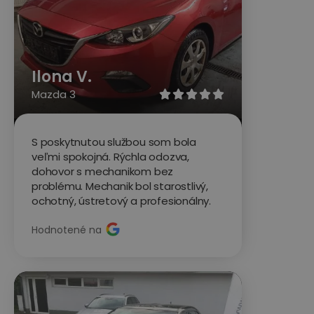
Ilona V.
Mazda 3





S poskytnutou službou som bola
veľmi spokojná. Rýchla odozva,
dohovor s mechanikom bez
problému. Mechanik bol starostlivý,
ochotný, ústretový a profesionálny.
Hodnotené na