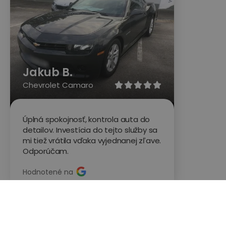
Jakub B.
Chevrolet Camaro





Úplná spokojnosť, kontrola auta do
detailov. Investícia do tejto služby sa
mi tiež vrátila vďaka vyjednanej zľave.
Odporúčam.
Hodnotené na