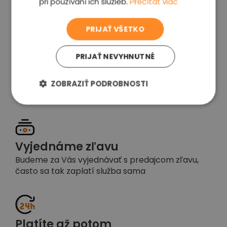
pri používaní ich služieb.
Prečítať viac
voľba
PRIJAŤ VŠETKO
PRIJAŤ NEVYHNUTNÉ
Garancia spokojnosti
Pokiaľ nebudete s našou prácou spokojní,
ZOBRAZIŤ PODROBNOSTI
napíšte nám a okamžite situáciu vyriešime
Vyjednáme zľavu
Budeme za Vás vyjednávať s predajcom zľavu,
často sa tak zaplatí služba sama
Platíte až potom