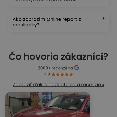
Ako zobrazím Online report z
prehliadky?
Čo hovoria zákazníci?
2000+
recenzií na
4.9





Zobraziť ďalšie hodnotenia a recenzie »