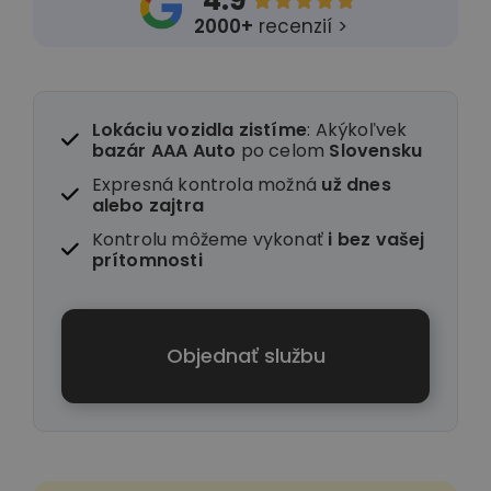
4.9





2000+
recenzií >
Lokáciu vozidla zistíme
: Akýkoľvek
bazár AAA Auto
po celom
Slovensku
Expresná kontrola možná
už dnes
alebo zajtra
Kontrolu môžeme vykonať
i
bez vašej
prítomnosti
Objednať službu