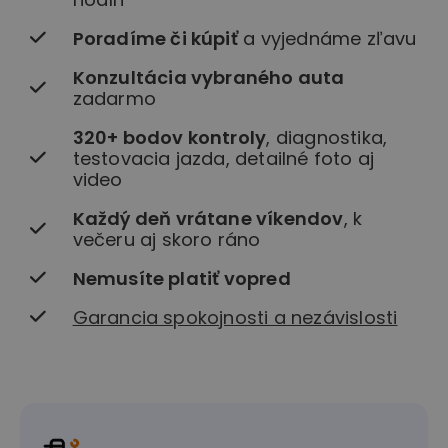
Poradíme či kúpiť
a vyjednáme zľavu
Konzultácia vybraného auta
zadarmo
320+ bodov kontroly
, diagnostika,
testovacia jazda, detailné foto aj
video
Každý deň vrátane víkendov
, k
večeru aj skoro ráno
Nemusíte platiť vopred
Garancia spokojnosti a nezávislosti