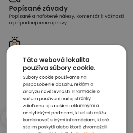
Popísané závady
Popísané a nafotené nálezy, komentár k vážnosti
a prípadnej cene opravy
Detailné foto aj video
Táto webová lokalita
Celé auto z exteriéru aj interiéru nafotíme
používa súbory cookie.
vrátane závad a poškodení
Súbory cookie používame na
prispôsobenie obsahu, reklám a
Zobraziť report
analýzu návštevnosti. Informácie o
vašom používaní našej stránky
zdieľame aj s našimi reklamnými a
analytickými partnermi, ktorí ich môžu
kombinovať s inými informáciami, ktoré
Prečo sme najlepšia
ste im poskytli alebo ktoré zhromaždili