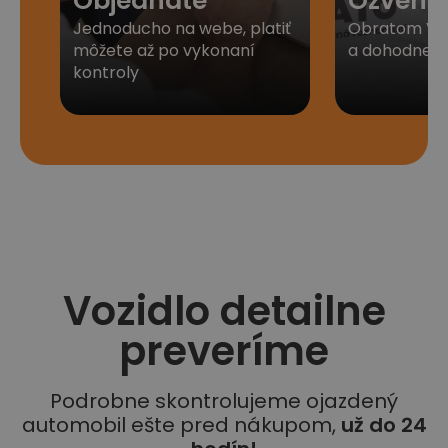
Objednáte
Ozveme
Jednoducho na webe, platiť
Obratom Vá
môžete až po vykonaní
a dohodneme 
kontroly
Vozidlo detailne
preveríme
Podrobne skontrolujeme ojazdený
automobil ešte pred nákupom,
už do 24