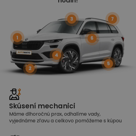
hodín!
3
7
1
6
4
5
2
Skúsení mechanici
Máme dlhoročnú prax, odhalíme vady,
vyjednáme zľavu a celkovo pomôžeme s kúpou