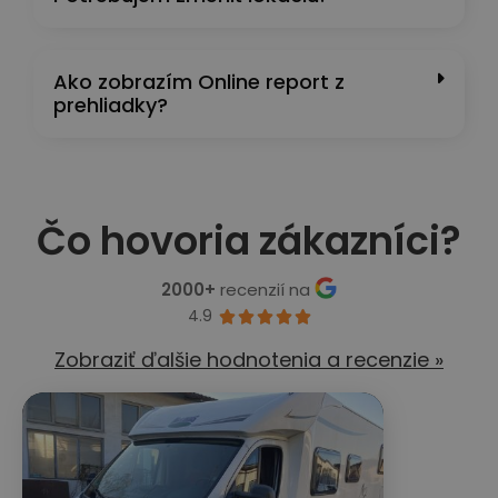
Ako zobrazím Online report z
prehliadky?
Čo hovoria zákazníci?
2000+
recenzií na
4.9





Zobraziť ďalšie hodnotenia a recenzie »