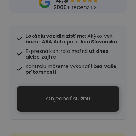
4.9





2000+
recenzií >
Lokáciu vozidla zistíme
: Akýkoľvek
bazár AAA Auto
po celom
Slovensku
Expresná kontrola možná
už dnes
alebo zajtra
Kontrolu môžeme vykonať
i
bez vašej
prítomnosti
Objednať službu