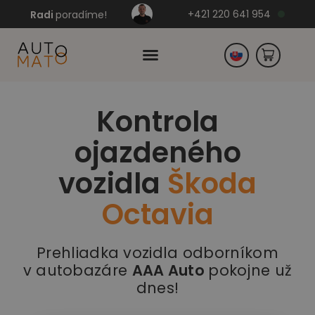
+421 220 641 954
Radi
poradíme!
Kontrola
Česko
ojazdeného
Nemecko
vozidla
Škoda
Octavia
Prehliadka vozidla odborníkom
v autobazáre
AAA Auto
pokojne už
dnes!