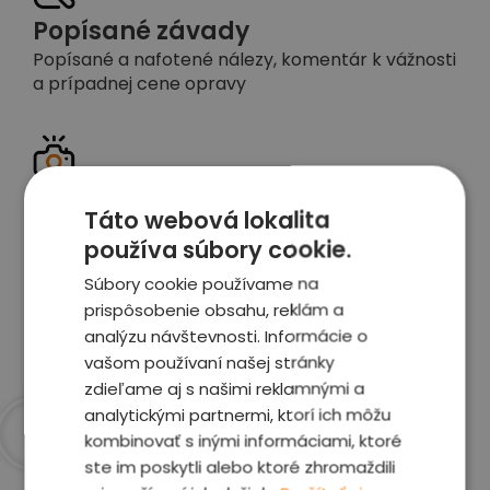
Popísané závady
Popísané a nafotené nálezy, komentár k vážnosti
a prípadnej cene opravy
Detailné foto aj video
Táto webová lokalita
Celé auto z exteriéru aj interiéru nafotíme
používa súbory cookie.
vrátane závad a poškodení
Súbory cookie používame na
prispôsobenie obsahu, reklám a
Zobraziť report
analýzu návštevnosti. Informácie o
vašom používaní našej stránky
zdieľame aj s našimi reklamnými a
analytickými partnermi, ktorí ich môžu
kombinovať s inými informáciami, ktoré
Prečo sme najlepšia
ste im poskytli alebo ktoré zhromaždili