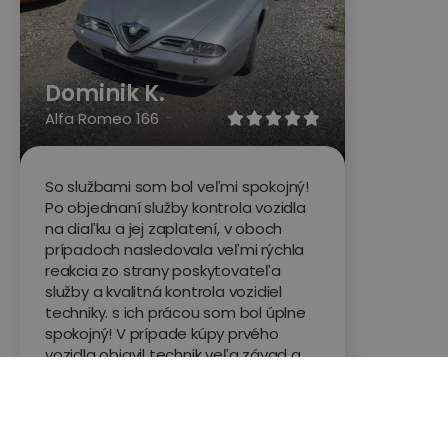
Dominik K.
Alfa Romeo 166





So službami som bol veľmi spokojný!
Po objednaní služby kontrola vozidla
na diaľku a jej zaplatení, v oboch
prípadoch nasledovala veľmi rýchla
reakcia zo strany poskytovateľa
služby a kvalitná kontrola vozidiel
techniky. s ich prácou som bol úplne
spokojný! V prípade kúpy prvého
vozidla objavil technik veľa závad a
popísal humorne auto ako „súbor
náhradných dielov“ v prípade
druhého vozidla bol výsledok opačný.
Veľmi ďakujem za vaše služby.