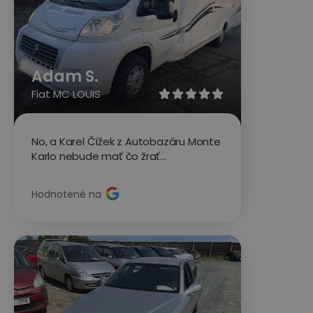
Adam S.
Fiat MC LOUIS





No, a Karel Čížek z Autobazáru Monte
Karlo nebude mať čo žrať...
Hodnotené na