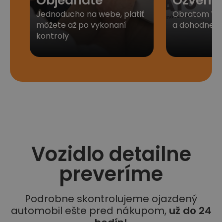
Objednáte
Ozveme
Jednoducho na webe, platiť
Obratom Vá
môžete až po vykonaní
a dohodneme 
kontroly
Vozidlo detailne
preveríme
Podrobne skontrolujeme ojazdený
automobil ešte pred nákupom,
už do 24