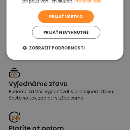
pri používaní ich služieb.
Prečítať viac
voľba
PRIJAŤ VŠETKO
PRIJAŤ NEVYHNUTNÉ
Garancia spokojnosti
Pokiaľ nebudete s našou prácou spokojní,
ZOBRAZIŤ PODROBNOSTI
napíšte nám a okamžite situáciu vyriešime
Vyjednáme zľavu
Budeme za Vás vyjednávať s predajcom zľavu,
často sa tak zaplatí služba sama
Platíte až potom