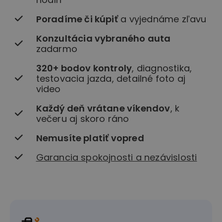
Poradíme či kúpiť
a vyjednáme zľavu
Konzultácia vybraného auta
zadarmo
320+ bodov kontroly
, diagnostika,
testovacia jazda, detailné foto aj
video
Každý deň vrátane víkendov
, k
večeru aj skoro ráno
Nemusíte platiť vopred
Garancia spokojnosti a nezávislosti