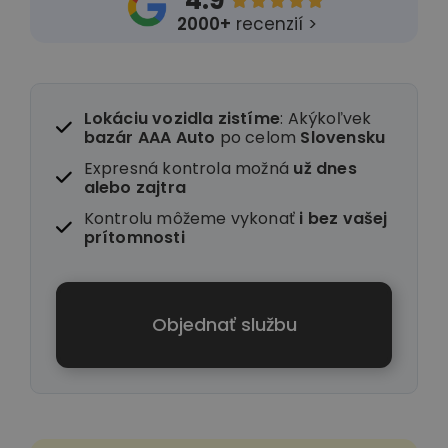
4.9





2000+
recenzií >
Lokáciu vozidla zistíme
: Akýkoľvek
bazár AAA Auto
po celom
Slovensku
Expresná kontrola možná
už dnes
alebo zajtra
Kontrolu môžeme vykonať
i
bez vašej
prítomnosti
Objednať službu