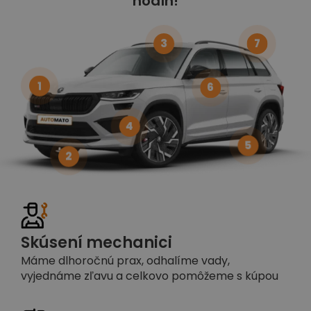
hodín!
3
7
1
6
4
5
2
Skúsení mechanici
Máme dlhoročnú prax, odhalíme vady,
vyjednáme zľavu a celkovo pomôžeme s kúpou