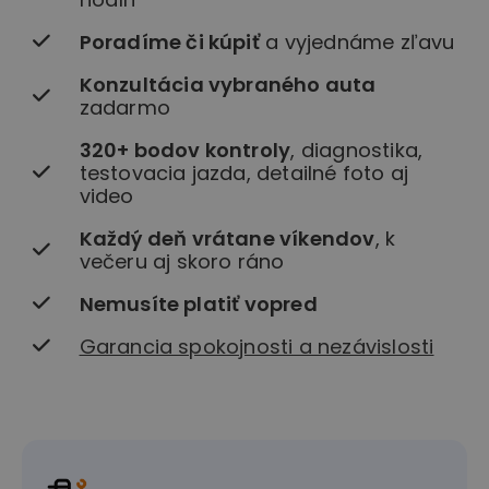
Poradíme či kúpiť
a vyjednáme zľavu
Konzultácia vybraného auta
zadarmo
320+ bodov kontroly
, diagnostika,
testovacia jazda, detailné foto aj
video
Každý deň vrátane víkendov
, k
večeru aj skoro ráno
Nemusíte platiť vopred
Garancia spokojnosti a nezávislosti