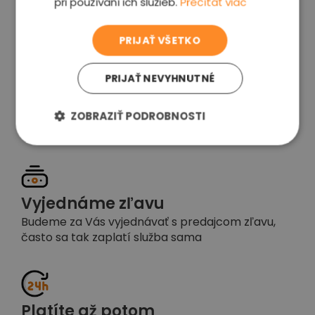
pri používaní ich služieb.
Prečítať viac
voľba
PRIJAŤ VŠETKO
PRIJAŤ NEVYHNUTNÉ
Garancia spokojnosti
Pokiaľ nebudete s našou prácou spokojní,
ZOBRAZIŤ PODROBNOSTI
napíšte nám a okamžite situáciu vyriešime
Vyjednáme zľavu
Budeme za Vás vyjednávať s predajcom zľavu,
často sa tak zaplatí služba sama
Platíte až potom