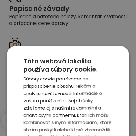
Popísané závady
Popísané a nafotené nálezy, komentár k vážnosti
a prípadnej cene opravy
Detailné foto aj video
Táto webová lokalita
Celé auto z exteriéru aj interiéru nafotíme
používa súbory cookie.
vrátane závad a poškodení
Súbory cookie používame na
prispôsobenie obsahu, reklám a
Zobraziť report
analýzu návštevnosti. Informácie o
vašom používaní našej stránky
zdieľame aj s našimi reklamnými a
analytickými partnermi, ktorí ich môžu
kombinovať s inými informáciami, ktoré
Prečo sme najlepšia
ste im poskytli alebo ktoré zhromaždili