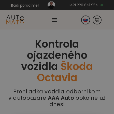
+421 220 641 954
Radi
poradíme!
Kontrola
Česko
ojazdeného
Nemecko
vozidla
Škoda
Octavia
Prehliadka vozidla odborníkom
v autobazáre
AAA Auto
pokojne už
dnes!