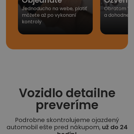
Objednáte
Ozveme
Jednoducho na webe, platiť
Obratom Vá
môžete až po vykonaní
a dohodneme 
kontroly
Vozidlo detailne
preveríme
Podrobne skontrolujeme ojazdený
automobil ešte pred nákupom,
už do 24