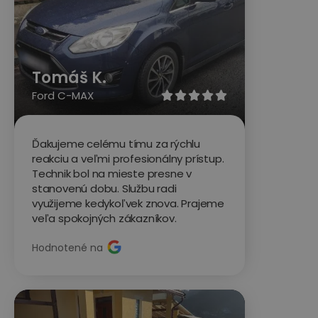
Tomáš K.
Ford C-MAX





Ďakujeme celému tímu za rýchlu
reakciu a veľmi profesionálny prístup.
Technik bol na mieste presne v
stanovenú dobu. Službu radi
využijeme kedykoľvek znova. Prajeme
veľa spokojných zákazníkov.
Hodnotené na