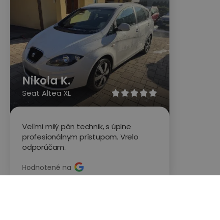
Nikola K.
Seat Altea XL





Veľmi milý pán technik, s úplne
profesionálnym prístupom. Vrelo
odporúčam.
Hodnotené na