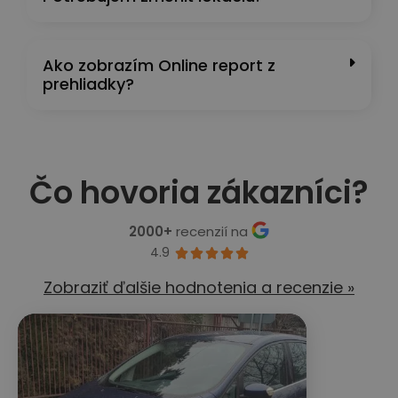
Ako zobrazím Online report z
prehliadky?
Čo hovoria zákazníci?
2000+
recenzií na
4.9





Zobraziť ďalšie hodnotenia a recenzie »