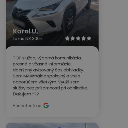
Karol U.
Lexus NX 300h





TOP služba, výborná komunikácia,
presné a včasné informácie,
dodržaný avizovaný čas obhliadky.
Som MAXImálne spokojný a vrelo
odporúčam všetkým. Využil som
služby bez prítomnosti pri obhliadke.
Ďakujem ???
Hodnotené na