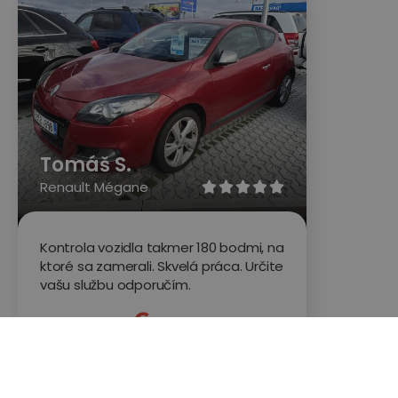
Tomáš S.
Renault Mégane





Kontrola vozidla takmer 180 bodmi, na
ktoré sa zamerali. Skvelá práca. Určite
vašu službu odporučím.
Hodnotené na