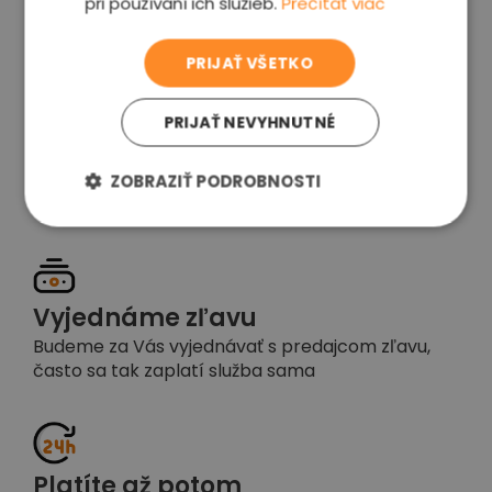
pri používaní ich služieb.
Prečítať viac
voľba
PRIJAŤ VŠETKO
PRIJAŤ NEVYHNUTNÉ
Garancia spokojnosti
Pokiaľ nebudete s našou prácou spokojní,
ZOBRAZIŤ PODROBNOSTI
napíšte nám a okamžite situáciu vyriešime
Vyjednáme zľavu
Budeme za Vás vyjednávať s predajcom zľavu,
často sa tak zaplatí služba sama
Platíte až potom