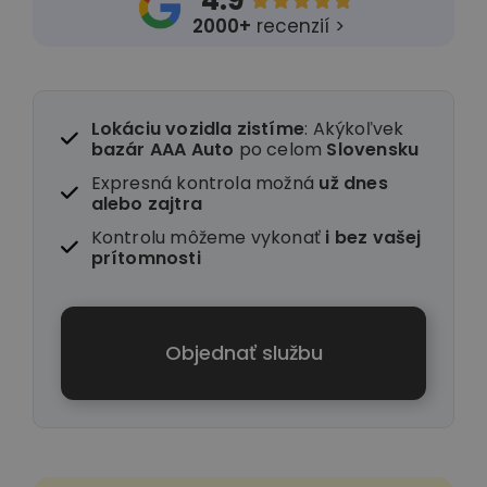
4.9





2000+
recenzií >
Lokáciu vozidla zistíme
: Akýkoľvek
bazár AAA Auto
po celom
Slovensku
Expresná kontrola možná
už dnes
alebo zajtra
Kontrolu môžeme vykonať
i
bez vašej
prítomnosti
Objednať službu