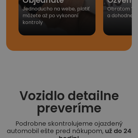
Objednáte
Ozveme
Jednoducho na webe, platiť
Obratom Vá
môžete až po vykonaní
a dohodneme 
kontroly
Vozidlo detailne
preveríme
Podrobne skontrolujeme ojazdený
automobil ešte pred nákupom,
už do 24