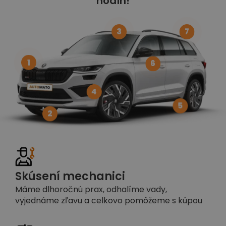
hodín!
3
7
1
6
4
5
2
Skúsení mechanici
Máme dlhoročnú prax, odhalíme vady,
vyjednáme zľavu a celkovo pomôžeme s kúpou