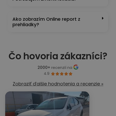
Ako zobrazím Online report z
prehliadky?
Čo hovoria zákazníci?
2000+
recenzií na
4.9





Zobraziť ďalšie hodnotenia a recenzie »