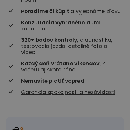
Poradíme či kúpiť
a vyjednáme zľavu
Konzultácia vybraného auta
zadarmo
320+ bodov kontroly
, diagnostika,
testovacia jazda, detailné foto aj
video
Každý deň vrátane víkendov
, k
večeru aj skoro ráno
Nemusíte platiť vopred
Garancia spokojnosti a nezávislosti