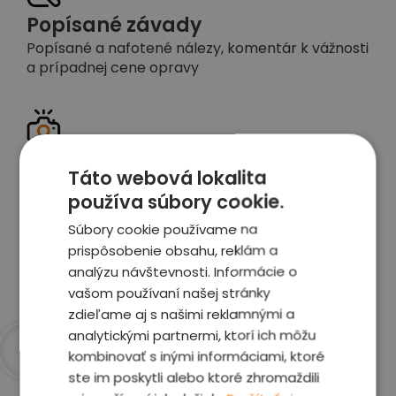
Popísané závady
Popísané a nafotené nálezy, komentár k vážnosti
a prípadnej cene opravy
Detailné foto aj video
Táto webová lokalita
Celé auto z exteriéru aj interiéru nafotíme
používa súbory cookie.
vrátane závad a poškodení
Súbory cookie používame na
prispôsobenie obsahu, reklám a
Zobraziť report
analýzu návštevnosti. Informácie o
vašom používaní našej stránky
zdieľame aj s našimi reklamnými a
analytickými partnermi, ktorí ich môžu
kombinovať s inými informáciami, ktoré
Prečo sme najlepšia
ste im poskytli alebo ktoré zhromaždili