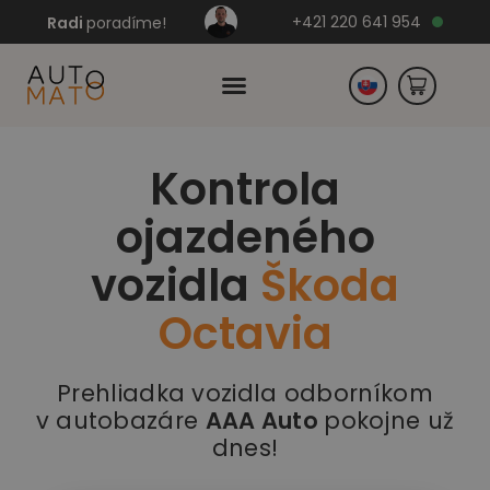
+421 220 641 954
Radi
poradíme!
Kontrola
Česko
ojazdeného
Nemecko
vozidla
Škoda
Octavia
Prehliadka vozidla odborníkom
v autobazáre
AAA Auto
pokojne už
dnes!