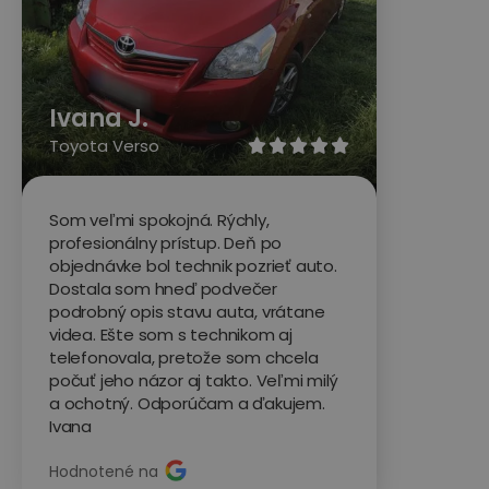
Ivana J.
Toyota Verso





Som veľmi spokojná. Rýchly,
profesionálny prístup. Deň po
objednávke bol technik pozrieť auto.
Dostala som hneď podvečer
podrobný opis stavu auta, vrátane
videa. Ešte som s technikom aj
telefonovala, pretože som chcela
počuť jeho názor aj takto. Veľmi milý
a ochotný. Odporúčam a ďakujem.
Ivana
Hodnotené na