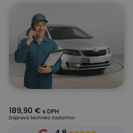
189,90 €
s DPH
Doprava technika zadarmo!
4.9




