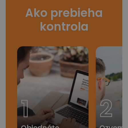
Ako prebieha
kontrola
1
2
Objednáte
Ozveme