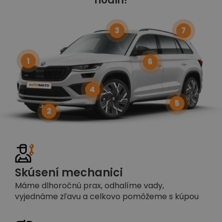
3
7
1
6
4
5
2
Skúsení mechanici
Máme dlhoročnú prax, odhalíme vady,
vyjednáme zľavu a celkovo pomôžeme s kúpou