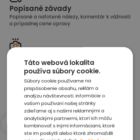
Popísané závady
Popísané a nafotené nálezy, komentár k vážnosti
a prípadnej cene opravy
Detailné foto aj video
Táto webová lokalita
Celé auto z exteriéru aj interiéru nafotíme
používa súbory cookie.
vrátane závad a poškodení
Súbory cookie používame na
prispôsobenie obsahu, reklám a
Zobraziť report
analýzu návštevnosti. Informácie o
vašom používaní našej stránky
zdieľame aj s našimi reklamnými a
analytickými partnermi, ktorí ich môžu
kombinovať s inými informáciami, ktoré
Prečo sme najlepšia
ste im poskytli alebo ktoré zhromaždili