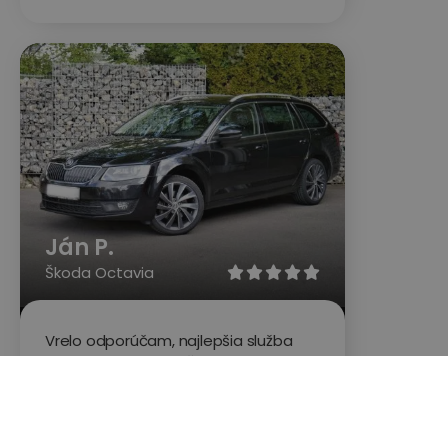
Ján P.
Škoda Octavia





Vrelo odporúčam, najlepšia služba
pre kontrolu auta. Všetko prehliadne
od laku po motor za mňa top služba.
Využite keď budete kupovať
automobil. Nie je to škoda peňazí.
Moja skúsenosť je tá že odhalené zlý