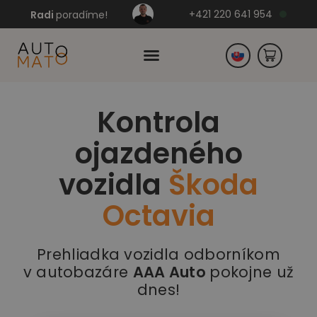
+421 220 641 954
Radi
poradíme!
Kontrola
Česko
ojazdeného
Nemecko
vozidla
Škoda
Octavia
Prehliadka vozidla odborníkom
v autobazáre
AAA Auto
pokojne už
dnes!