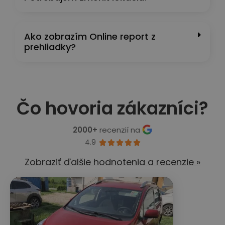
Ako zobrazím Online report z
prehliadky?
Čo hovoria zákazníci?
2000+
recenzií na
4.9





Zobraziť ďalšie hodnotenia a recenzie »