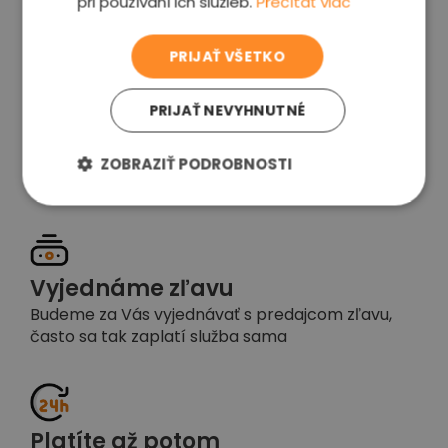
pri používaní ich služieb.
Prečítať viac
voľba
PRIJAŤ VŠETKO
PRIJAŤ NEVYHNUTNÉ
Garancia spokojnosti
Pokiaľ nebudete s našou prácou spokojní,
ZOBRAZIŤ PODROBNOSTI
napíšte nám a okamžite situáciu vyriešime
Vyjednáme zľavu
Budeme za Vás vyjednávať s predajcom zľavu,
často sa tak zaplatí služba sama
Platíte až potom