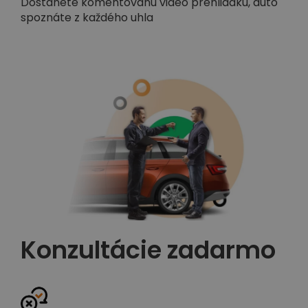
Dostanete komentovanú video prehliadku, auto
spoznáte z každého uhla
Konzultácie zadarmo