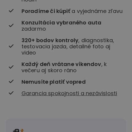
Poradíme či kúpiť
a vyjednáme zľavu
Konzultácia vybraného auta
zadarmo
320+ bodov kontroly
, diagnostika,
testovacia jazda, detailné foto aj
video
Každý deň vrátane víkendov
, k
večeru aj skoro ráno
Nemusíte platiť vopred
Garancia spokojnosti a nezávislosti