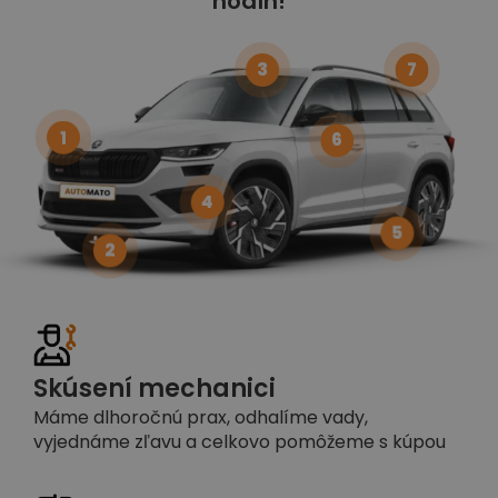
hodín!
3
7
1
6
4
5
2
Skúsení mechanici
Máme dlhoročnú prax, odhalíme vady,
vyjednáme zľavu a celkovo pomôžeme s kúpou