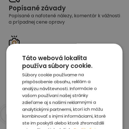
Popísané závady
Popísané a nafotené nálezy, komentár k vážnosti
a prípadnej cene opravy
Detailné foto aj video
Táto webová lokalita
Celé auto z exteriéru aj interiéru nafotíme
používa súbory cookie.
vrátane závad a poškodení
Súbory cookie používame na
prispôsobenie obsahu, reklám a
Zobraziť report
analýzu návštevnosti. Informácie o
vašom používaní našej stránky
zdieľame aj s našimi reklamnými a
analytickými partnermi, ktorí ich môžu
kombinovať s inými informáciami, ktoré
Prečo sme najlepšia
ste im poskytli alebo ktoré zhromaždili