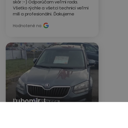
skôr :-) Odporúčam veľmi rada.
Všetko rýchle a všetci technici veľmi
milí a profesionálni. Ďakujeme
Hodnotené na
Ľubomír J.
Škoda Yeti





Využiil som ich už 4x a vždy to bolo