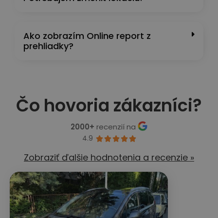
Ako zobrazím Online report z
prehliadky?
Čo hovoria zákazníci?
2000+
recenzií na
4.9





Zobraziť ďalšie hodnotenia a recenzie »