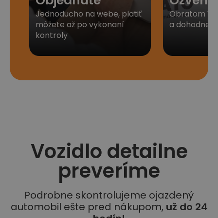
Objednáte
Ozveme
Jednoducho na webe, platiť
Obratom Vá
môžete až po vykonaní
a dohodneme 
kontroly
Vozidlo detailne
preveríme
Podrobne skontrolujeme ojazdený
automobil ešte pred nákupom,
už do 24