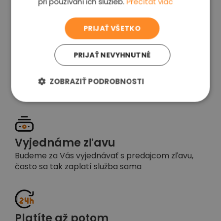
pri používaní ich služieb.
Prečítať viac
voľba
PRIJAŤ VŠETKO
PRIJAŤ NEVYHNUTNÉ
Garancia spokojnosti
Pokiaľ nebudete s našou prácou spokojní,
ZOBRAZIŤ PODROBNOSTI
napíšte nám a okamžite situáciu vyriešime
Vyjednáme zľavu
Budeme za Vás vyjednávať s predajcom zľavu,
často sa tak zaplatí služba sama
Platíte až potom