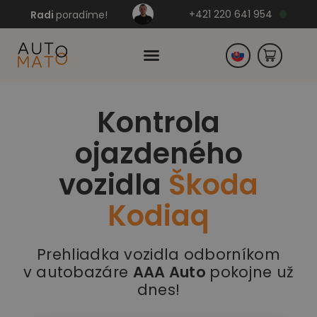
+421 220 641 954
Radi
poradíme!
Kontrola
Česko
ojazdeného
Nemecko
vozidla
Škoda
Kodiaq
Prehliadka vozidla odborníkom
v autobazáre
AAA Auto
pokojne už
dnes!