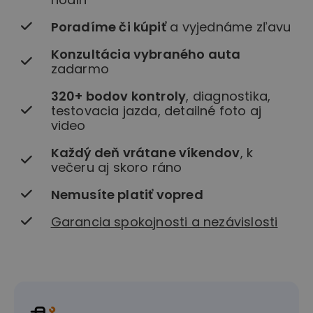
Poradíme či kúpiť
a vyjednáme zľavu
Konzultácia vybraného auta
zadarmo
320+ bodov kontroly
, diagnostika,
testovacia jazda, detailné foto aj
video
Každý deň vrátane víkendov
, k
večeru aj skoro ráno
Nemusíte platiť vopred
Garancia spokojnosti a nezávislosti