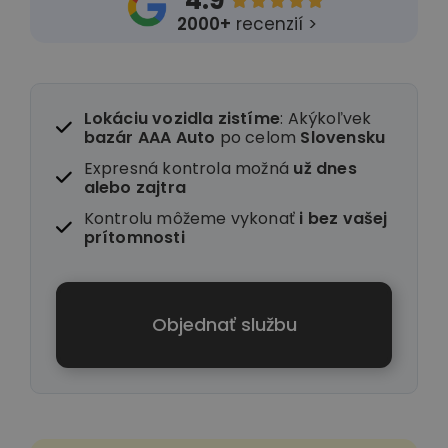
4.9





2000+
recenzií >
Lokáciu vozidla zistíme
: Akýkoľvek
bazár AAA Auto
po celom
Slovensku
Expresná kontrola možná
už dnes
alebo zajtra
Kontrolu môžeme vykonať
i
bez vašej
prítomnosti
Objednať službu