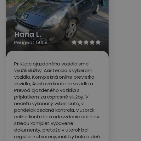
Hana L.
Peugeot 5008





Pri kúpe ojazdeného vozidla sme
využili služby: Asistencia s výberom
vozidla, Kompletná online previerka
vozidla, Asistová kontrola vozidla a
Prevod ojazdeného vozidla s
príplatkom za expresné služby. V
nedeľu vykonaný výber auta, v
pondelok osobná kontrola, v utorok
online kontrola a odovzdanie auta av
stredu komplet vybavené
dokumenty, pretože v utorok bol
register zatvorený, inak by bolo o deň