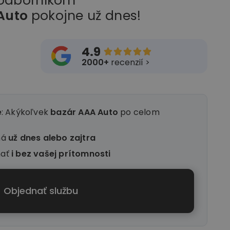
 odborníkom
Auto
pokojne už dnes!
4.9





2000+
recenzií >
e
: Akýkoľvek
bazár AAA Auto
po celom
ná
už dnes alebo zajtra
nať
i
bez vašej prítomnosti
Objednať službu