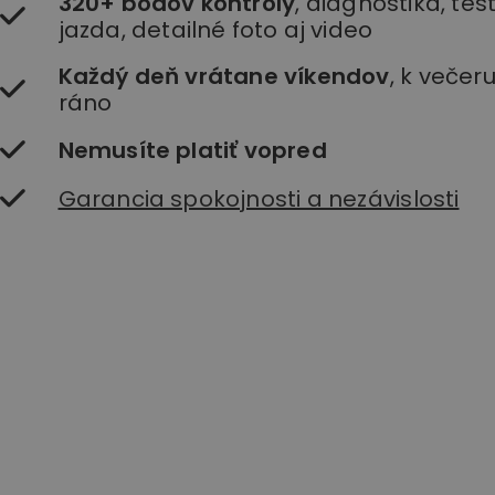
320+ bodov kontroly
, diagnostika, te
jazda, detailné foto aj video
Každý deň vrátane víkendov
, k večer
ráno
Nemusíte platiť vopred
Garancia spokojnosti a nezávislosti