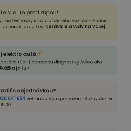
rte si auto pred kúpou!
zor na technický stav ojazdeného vozidla – žiadne
y od našich expertov.
Nezávisle a vždy na Vašej
j elektro autá
 batérie (SoH) pomocou diagnostiky Aviloo ako
Ukážka je tu >
radiť s objednávkou?
220 641 954
veľmi rád Vám pomôžem! Každý deň vr.
19:00.