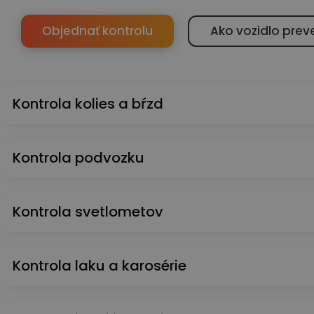
Objednať kontrolu
Ako vozidlo prev
Kontrola kolies a bŕzd
Kontrola podvozku
Kontrola svetlometov
Kontrola laku a karosérie