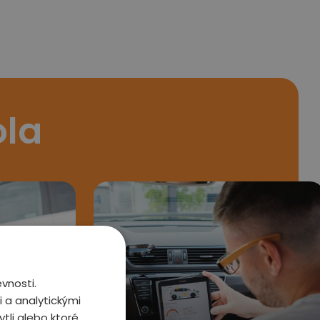
ola
vnosti.
 a analytickými
tli alebo ktoré