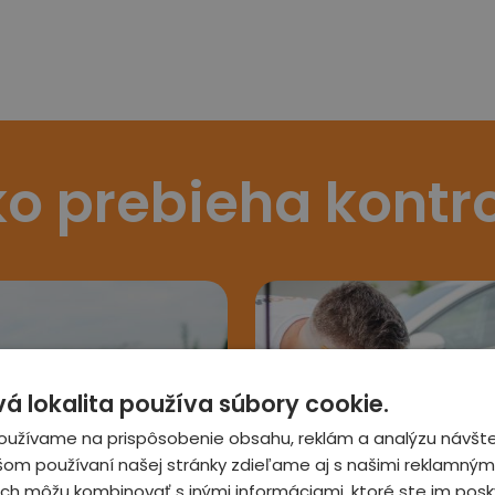
o prebieha kontr
 lokalita používa súbory cookie.
oužívame na prispôsobenie obsahu, reklám a analýzu návšte
šom používaní našej stránky zdieľame aj s našimi reklamnými
 ich môžu kombinovať s inými informáciami, ktoré ste im posky