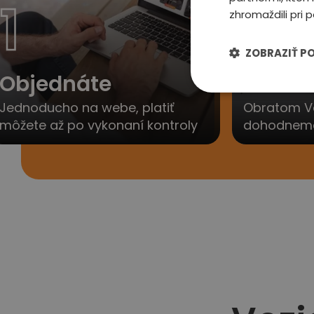
1
2
zhromaždili pri p
ZOBRAZIŤ P
Objednáte
Ozvem
Jednoducho na webe, platiť
Obratom V
môžete až po vykonaní kontroly
dohodneme 