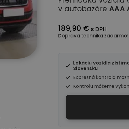
Prehliadka vozidla
v autobazáre
AAA 
189,90 €
s DPH
Doprava technika zadarmo!
Lokáciu vozidla zistím
Slovensku
Expresná kontrola mož
Kontrolu môžeme vyko
o