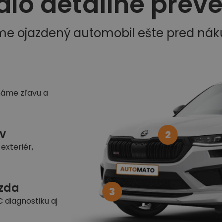
dlo detailne prev
me ojazdený automobil ešte pred ná
náme zľavu a
v
2
exteriér,
azda
3
 diagnostiku aj