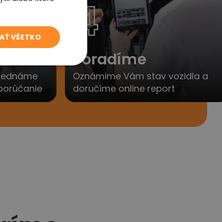
4
JAŤ VŠETKO
to
Poradíme
yjednáme
Oznámime Vám stav vozidla a
porúčanie
doručíme online report