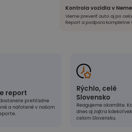
Kontrola vozidla v Nem
Vieme preveriť auto aj po cel
Report a podpora kompletne v
Rýchlo, celé
e report
Slovensko
dostanete prehľadne
Reagujeme okamžite. Ko
ené a nafotené v našom
dnes aj zajtra kdekoľve
eporte.
celom Slovensku.