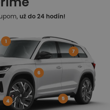
eríme
kupom,
už do 24 hodín!
1
7
6
5
4