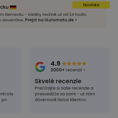
Novinka
ecku
om Nemecku – lokálny technik už od 24 hodín.
 slovenčine.
Prejsť na iAutomato.de >
4.9





2000+
recenzií >
Skvelé recenzie
Prečítajte si naše recenzie a
presvedčte sa sami – už nám
ntrola
dôverovali tisíce klientov.
k po