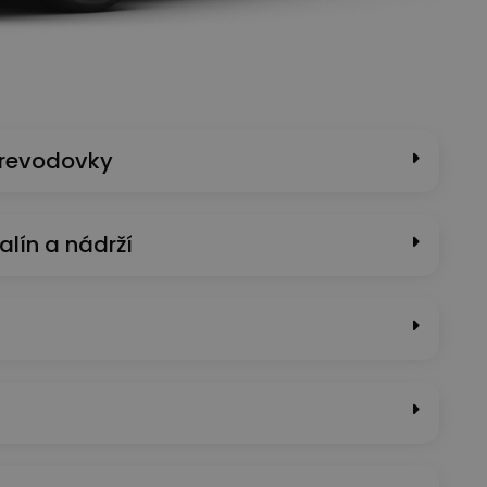
prevodovky
alín a nádrží