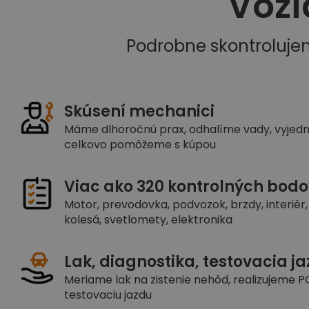
Vozi
Podrobne skontroluje
Skúsení mechanici
Máme dlhoročnú prax, odhalíme vady, vyjed
celkovo pomôžeme s kúpou
Viac ako 320 kontrolných bodo
Motor, prevodovka, podvozok, brzdy, interiér, 
kolesá, svetlomety, elektronika
Lak, diagnostika, testovacia j
Meriame lak na zistenie nehôd, realizujeme PC
testovaciu jazdu