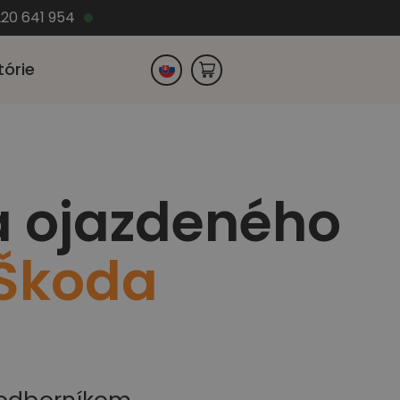
220 641 954
tórie
Česko
a ojazdeného
Nemecko
Škoda