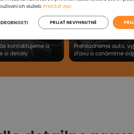
3
oužívaní ich služieb.
Prečítať viac
ODROBNOSTI
PRIJAŤ NEVYHNUTNÉ
PRI
e sa Vám
Preveríme au
ás kontaktujeme a
Prehliadneme auto, v
si detaily
zľavu a oznámime od