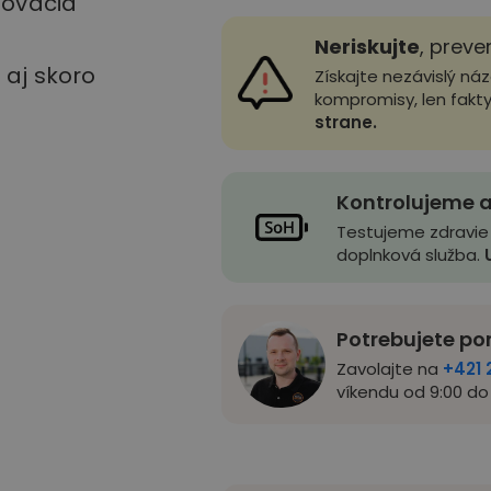
stovacia
Neriskujte
, preve
u aj skoro
Získajte nezávislý ná
kompromisy, len fakt
strane.
Kontrolujeme a
Testujeme zdravie
doplnková služba.
Potrebujete po
Zavolajte na
+421 
víkendu od 9:00 do 