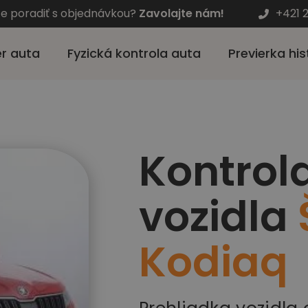
te poradiť s objednávkou?
Zavolajte nám!
+421 
r auta
Fyzická kontrola auta
Previerka his
Kontrol
vozidla
Kodiaq