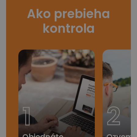
Ako prebieha
kontrola
1
2
Objednáte
Ozveme