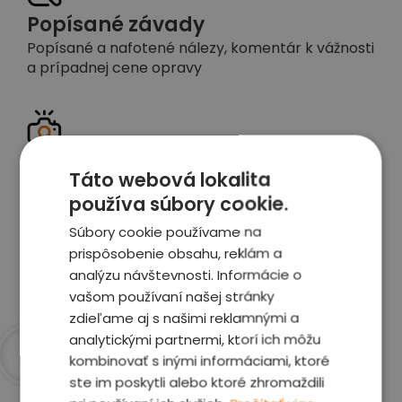
Popísané závady
Popísané a nafotené nálezy, komentár k vážnosti
a prípadnej cene opravy
Detailné foto aj video
Táto webová lokalita
Celé auto z exteriéru aj interiéru nafotíme
používa súbory cookie.
vrátane závad a poškodení
Súbory cookie používame na
prispôsobenie obsahu, reklám a
Zobraziť report
analýzu návštevnosti. Informácie o
vašom používaní našej stránky
zdieľame aj s našimi reklamnými a
analytickými partnermi, ktorí ich môžu
kombinovať s inými informáciami, ktoré
Prečo sme najlepšia
ste im poskytli alebo ktoré zhromaždili