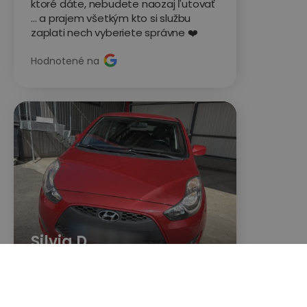
ktoré dáte, nebudete naozaj ľutovať
... a prajem všetkým kto si službu
zaplati nech vyberiete správne ❤️
Hodnotené na
Silvia D.
Hyundai ix20





Všetkým odporúčam!Komunikácia