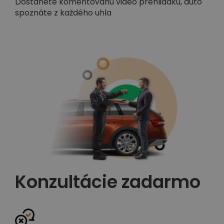
Dostanete komentovanú video prehliadku, auto
spoznáte z každého uhla
Konzultácie zadarmo