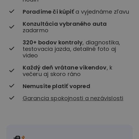
Poradíme či kúpiť
a vyjednáme zľavu
Konzultácia vybraného auta
zadarmo
320+ bodov kontroly
, diagnostika,
testovacia jazda, detailné foto aj
video
Každý deň vrátane víkendov
, k
večeru aj skoro ráno
Nemusíte platiť vopred
Garancia spokojnosti a nezávislosti