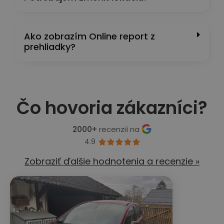
Ako zobrazím Online report z
prehliadky?
Čo hovoria zákazníci?
2000+
recenzií na
4.9





Zobraziť ďalšie hodnotenia a recenzie »