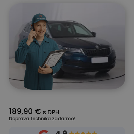
189,90 €
s DPH
Doprava technika zadarmo!
4.9




