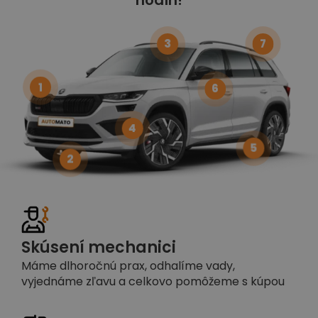
3
7
1
6
4
5
2
Skúsení mechanici
Máme dlhoročnú prax, odhalíme vady,
vyjednáme zľavu a celkovo pomôžeme s kúpou