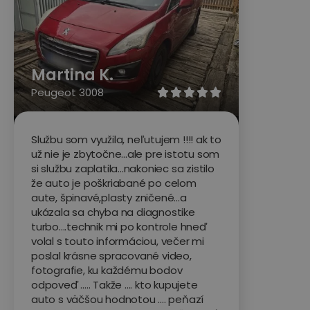
Martina K.
Peugeot 3008





Službu som využila, neľutujem !!!! ak to
už nie je zbytočne...ale pre istotu som
si službu zaplatila...nakoniec sa zistilo
že auto je poškriabané po celom
aute, špinavé,plasty zničené...a
ukázala sa chyba na diagnostike
turbo....technik mi po kontrole hneď
volal s touto informáciou, večer mi
poslal krásne spracované video,
fotografie, ku každému bodov
odpoveď ..... Takže .... kto kupujete
auto s väčšou hodnotou .... peňazí