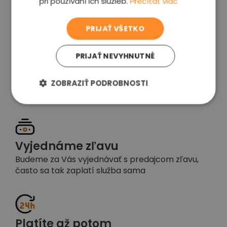
pri používaní ich služieb.
Prečítať viac
voľba
PRIJAŤ VŠETKO
PRIJAŤ NEVYHNUTNÉ
Garancia spokojnosti
Pokiaľ nebudete s našou prácou spokojní,
ZOBRAZIŤ PODROBNOSTI
napíšte nám a okamžite situáciu vyriešime
Vyjednáme zľavu
Budeme za Vás vyjednávať s predajcom zľavu,
často sa tak zaplatí služba sama
Platíte až potom