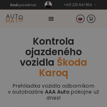
+421 220 641 954
Radi
poradíme!
Kontrola
Česko
ojazdeného
Nemecko
vozidla
Škoda
Karoq
Prehliadka vozidla odborníkom
v autobazáre
AAA Auto
pokojne už
dnes!