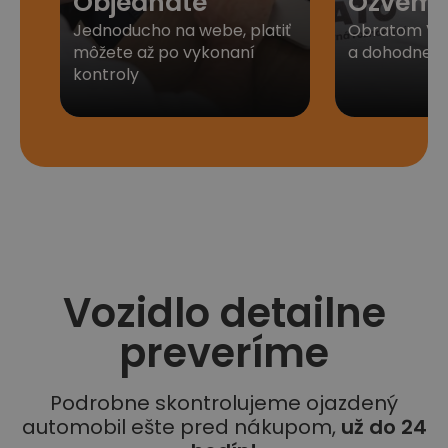
Objednáte
Ozveme
Jednoducho na webe, platiť
Obratom Vá
môžete až po vykonaní
a dohodneme 
kontroly
Vozidlo detailne
preveríme
Podrobne skontrolujeme ojazdený
automobil ešte pred nákupom,
už do 24