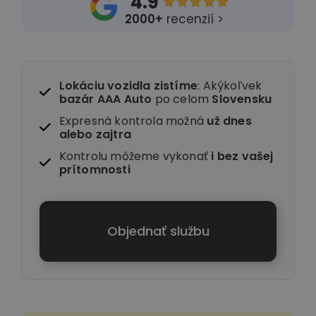
4.9





2000+
recenzií >
Lokáciu vozidla zistíme
: Akýkoľvek
bazár AAA Auto
po celom
Slovensku
Expresná kontrola možná
už dnes
alebo zajtra
Kontrolu môžeme vykonať
i
bez vašej
prítomnosti
Objednať službu