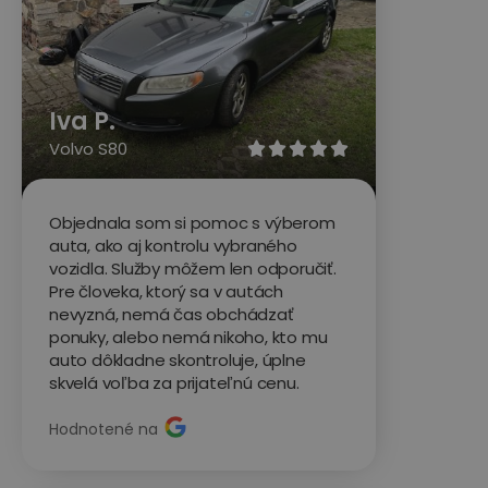
Iva P.
Volvo S80





Objednala som si pomoc s výberom
auta, ako aj kontrolu vybraného
vozidla. Služby môžem len odporučiť.
Pre človeka, ktorý sa v autách
nevyzná, nemá čas obchádzať
ponuky, alebo nemá nikoho, kto mu
auto dôkladne skontroluje, úplne
skvelá voľba za prijateľnú cenu.
Hodnotené na