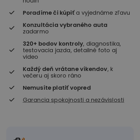
hodín
Poradíme či kúpiť
a vyjednáme zľavu
Konzultácia vybraného auta
zadarmo
320+ bodov kontroly
, diagnostika,
testovacia jazda, detailné foto aj
video
Každý deň vrátane víkendov
, k
večeru aj skoro ráno
Nemusíte platiť vopred
Garancia spokojnosti a nezávislosti