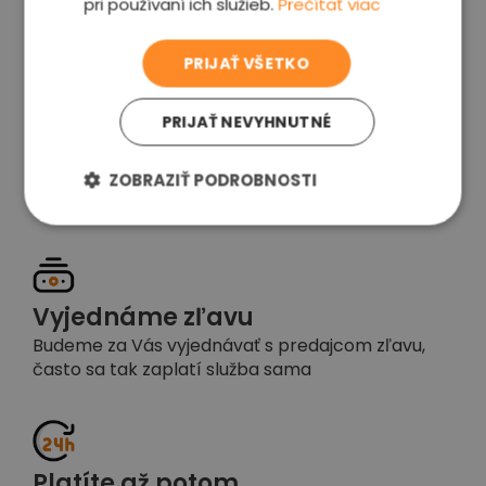
pri používaní ich služieb.
Prečítať viac
voľba
PRIJAŤ VŠETKO
PRIJAŤ NEVYHNUTNÉ
Garancia spokojnosti
Pokiaľ nebudete s našou prácou spokojní,
ZOBRAZIŤ PODROBNOSTI
napíšte nám a okamžite situáciu vyriešime
Vyjednáme zľavu
Budeme za Vás vyjednávať s predajcom zľavu,
často sa tak zaplatí služba sama
Platíte až potom