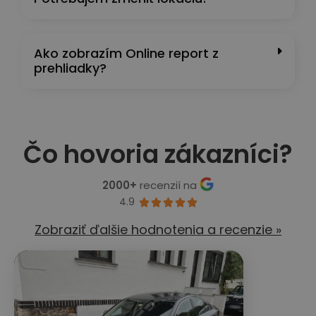
Ako zobrazím Online report z
prehliadky?
Čo hovoria zákazníci?
2000+
recenzií na
4.9





Zobraziť ďalšie hodnotenia a recenzie »