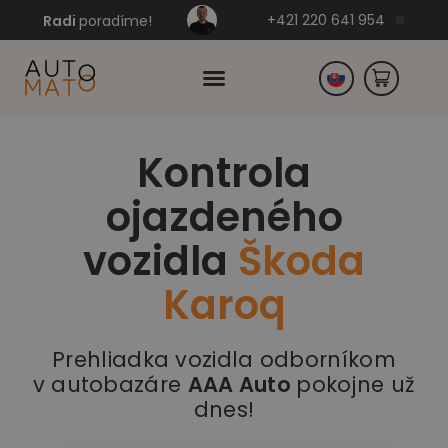
+421 220 641 954
Radi
poradíme!
Kontrola
Česko
ojazdeného
Nemecko
vozidla
Škoda
Karoq
Prehliadka vozidla odborníkom
v autobazáre
AAA Auto
pokojne už
dnes!