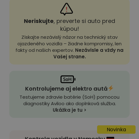
Neriskujte
, preverte si auto pred
kúpou!
Získajte nezávislý názor na technický stav
ojazdeného vozidla – žiadne kompromisy, len
fakty od našich expertov.
Nezávisle a vždy na
Vašej strane.
Kontrolujeme aj elektro autá
Testujeme zdravie batérie (SoH) pomocou
diagnostiky Aviloo ako doplnková služba.
Ukážka je tu >
Novinka
Kontrola vozidla v Nemecku