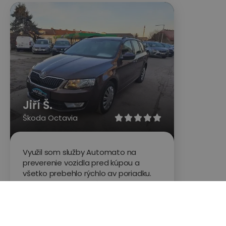
Jiří Š.
Škoda Octavia





Využil som služby Automato na
preverenie vozidla pred kúpou a
všetko prebehlo rýchlo av poriadku.
Poslali technika ktorý auto prezrel,
nafotil, natočil video o stave a
nedostatkoch ao všetkom ma
informoval aj telefonicky. Super