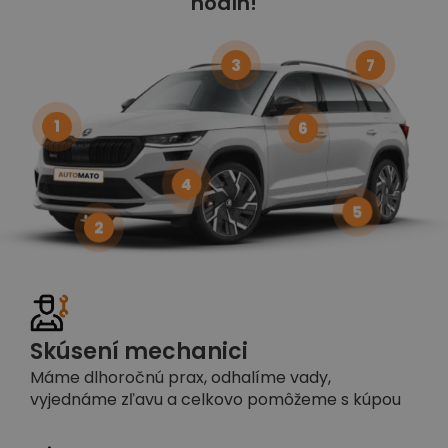
hodín!
3
7
1
6
4
5
2
Skúsení mechanici
Máme dlhoročnú prax, odhalíme vady,
vyjednáme zľavu a celkovo pomôžeme s kúpou