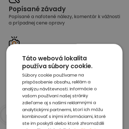
Popísané závady
Popísané a nafotené nálezy, komentár k vážnosti
a prípadnej cene opravy
Detailné foto aj video
Táto webová lokalita
Celé auto z exteriéru aj interiéru nafotíme
používa súbory cookie.
vrátane závad a poškodení
Súbory cookie používame na
prispôsobenie obsahu, reklám a
Zobraziť report
analýzu návštevnosti. Informácie o
vašom používaní našej stránky
zdieľame aj s našimi reklamnými a
analytickými partnermi, ktorí ich môžu
kombinovať s inými informáciami, ktoré
ste im poskytli alebo ktoré zhromaždili
Prečo sme najlepšia