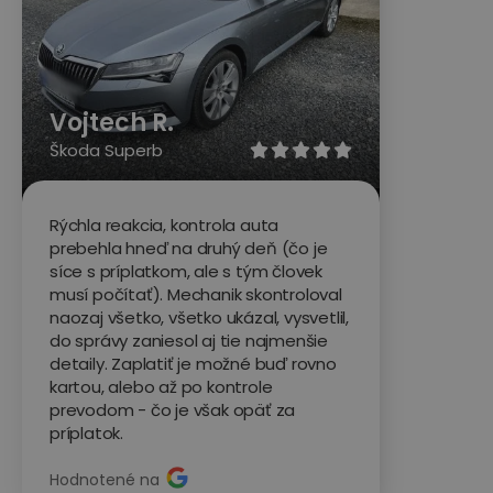
Vojtech R.
Škoda Superb





Rýchla reakcia, kontrola auta
prebehla hneď na druhý deň (čo je
síce s príplatkom, ale s tým človek
musí počítať). Mechanik skontroloval
naozaj všetko, všetko ukázal, vysvetlil,
do správy zaniesol aj tie najmenšie
detaily. Zaplatiť je možné buď rovno
kartou, alebo až po kontrole
prevodom - čo je však opäť za
príplatok.
Hodnotené na