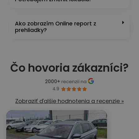
Ako zobrazím Online report z
prehliadky?
Čo hovoria zákazníci?
2000+
recenzií na
4.9





Zobraziť ďalšie hodnotenia a recenzie »