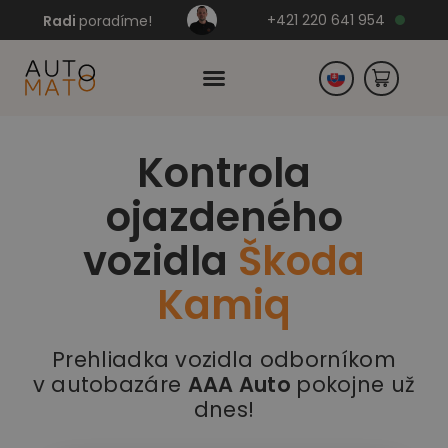
+421 220 641 954
Radi
poradíme!
Kontrola
Česko
ojazdeného
Nemecko
vozidla
Škoda
Kamiq
Prehliadka vozidla odborníkom
v autobazáre
AAA Auto
pokojne už
dnes!