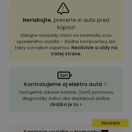
Neriskujte
, preverte si auto pred
kúpou!
Získajte nezávislý názor na technický stav
ojazdeného vozidla – žiadne kompromisy, len
fakty od našich expertov.
Nezávisle a vždy na
Vašej strane.
Kontrolujeme aj elektro autá
Testujeme zdravie batérie (SoH) pomocou
diagnostiky Aviloo ako doplnková služba.
Ukážka je tu >
Novinka
Kontrola vozidla v Nemecku