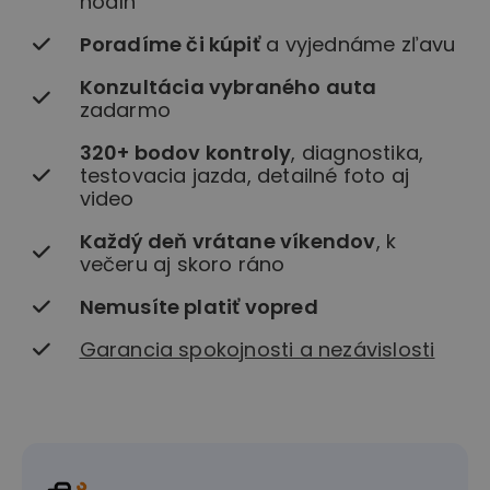
hodín
Poradíme či kúpiť
a vyjednáme zľavu
Konzultácia vybraného auta
zadarmo
320+ bodov kontroly
, diagnostika,
testovacia jazda, detailné foto aj
video
Každý deň vrátane víkendov
, k
večeru aj skoro ráno
Nemusíte platiť vopred
Garancia spokojnosti a nezávislosti