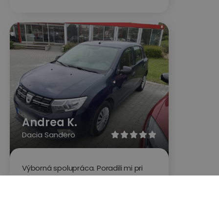
Andrea K.
Dacia Sandero





Výborná spolupráca. Poradili mi pri
výbere auta podľa mojich
požiadaviek a naopak vysvetlili prečo
sa niektorým značkám alebo typom
radšej rovno vyvarovať. Následne