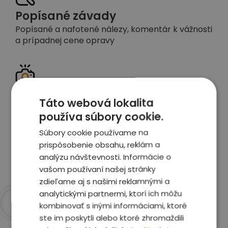
Popísané závady
Popísané a nafotené nálezy, komentár k vážnosti
a prípadnej cene opravy
Detailné foto aj video
Táto webová lokalita
Celé auto z exteriéru aj interiéru nafotíme
používa súbory cookie.
vrátane závad a poškodení
Súbory cookie používame na
prispôsobenie obsahu, reklám a
Zobraziť report
analýzu návštevnosti. Informácie o
vašom používaní našej stránky
zdieľame aj s našimi reklamnými a
analytickými partnermi, ktorí ich môžu
kombinovať s inými informáciami, ktoré
ste im poskytli alebo ktoré zhromaždili
Prečo sme najlepšia