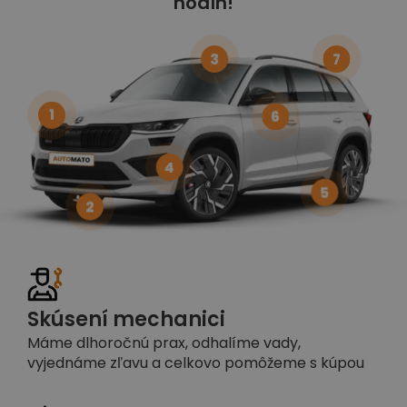
hodín!
3
7
1
6
4
5
2
Skúsení mechanici
Máme dlhoročnú prax, odhalíme vady,
vyjednáme zľavu a celkovo pomôžeme s kúpou