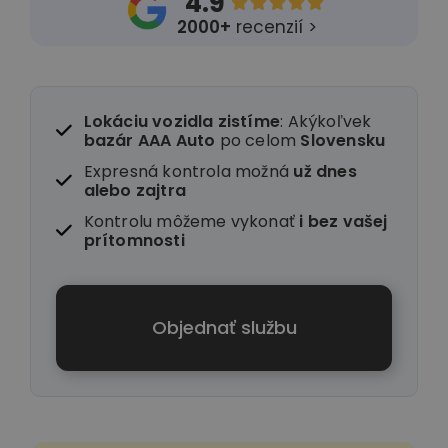
4.9





2000+
recenzií >
Lokáciu vozidla zistíme
: Akýkoľvek
bazár AAA Auto
po celom
Slovensku
Expresná kontrola možná
už dnes
alebo zajtra
Kontrolu môžeme vykonať
i
bez vašej
prítomnosti
Objednať službu