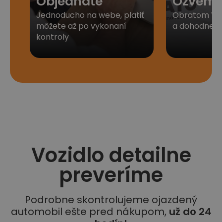
Objednáte
Ozveme
Jednoducho na webe, platiť
Obratom Vá
môžete až po vykonaní
a dohodneme 
kontroly
Vozidlo detailne
preveríme
Podrobne skontrolujeme ojazdený
automobil ešte pred nákupom,
už do 24