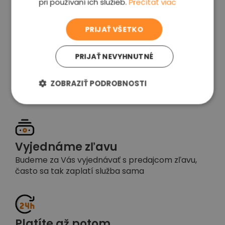
pri používaní ich služieb.
Prečítať viac
voľba
PRIJAŤ VŠETKO
PRIJAŤ NEVYHNUTNÉ
Garancia spokojnosti
Pokiaľ nebudete s našou prácou spokojní,
ZOBRAZIŤ PODROBNOSTI
napíšte nám a okamžite situáciu vyriešime
Vyjednáme zľavu
Budeme za Vás vyjednávať s predajcom zľavu,
často sa tak zaplatí služba sama
Platíte až potom