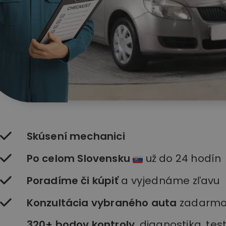
Skúsení mechanici
Po celom Slovensku
už do 24 hodín
Poradíme či kúpiť
a vyjednáme zľavu
Konzultácia vybraného auta
zadarm
320+ bodov kontroly
, diagnostika, te