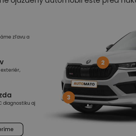
me ojazdený automobil ešte pred ná
náme zľavu a
v
2
exteriér,
azda
3
 diagnostiku aj
eríme