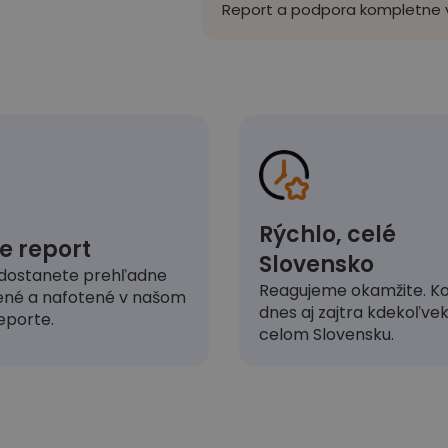
Report a podpora kompletne v
Rýchlo, celé
e report
Slovensko
dostanete prehľadne
Reagujeme okamžite. Ko
ené a nafotené v našom
dnes aj zajtra kdekoľve
eporte.
celom Slovensku.