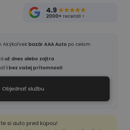
4.9





2000+
recenzií >
e
: Akýkoľvek
bazár AAA Auto
po celom
ná
už dnes alebo zajtra
nať
i
bez vašej prítomnosti
Objednať službu
rte si auto pred kúpou!