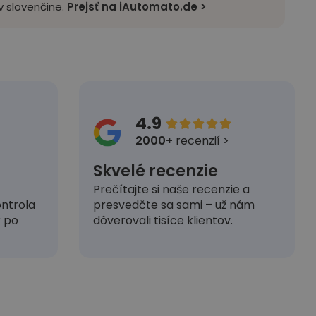
 slovenčine.
Prejsť na iAutomato.de >
4.9





2000+
recenzií >
Skvelé recenzie
Prečítajte si naše recenzie a
presvedčte sa sami – už nám
ntrola
dôverovali tisíce klientov.
k po