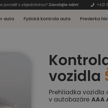
te poradiť s objednávkou?
Zavolajte nám!
+421 
r auta
Fyzická kontrola auta
Previerka his
Kontrol
vozidla
Prehliadka vozidla
v autobazáre
AAA 