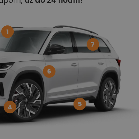
kupom,
už do 24 hodín!
1
7
6
5
4