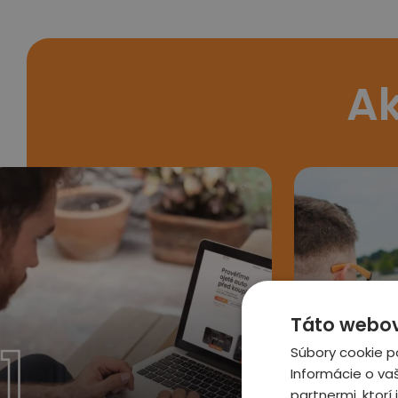
Ak
Táto webová
1
2
Súbory cookie p
Informácie o va
partnermi, ktorí