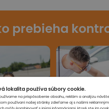
o prebieha kontr
 lokalita používa súbory cookie.
3
oužívame na prispôsobenie obsahu, reklám a analýzu návšte
šom používaní našej stránky zdieľame aj s našimi reklamnými
 ich môžu kombinovať s inými informáciami, ktoré ste im posky