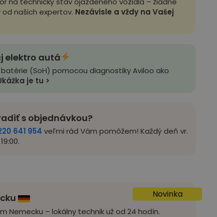
zor na technický stav ojazdeného vozidla – žiadne
y od našich expertov.
Nezávisle a vždy na Vašej
j elektro autá
 batérie (SoH) pomocou diagnostiky Aviloo ako
Ukážka je tu >
radiť s objednávkou?
220 641 954
veľmi rád Vám pomôžem! Každý deň vr.
19:00.
Novinka
ecku
om Nemecku – lokálny technik už od 24 hodín.