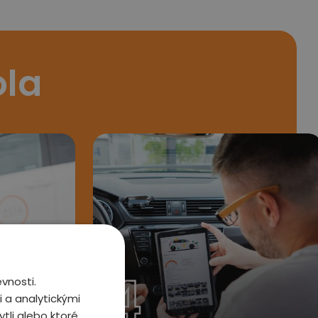
ola
4
vnosti.
 a analytickými
tli alebo ktoré