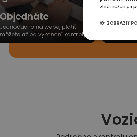
zhromaždili pri p
Objednáte
Ozvem
ZOBRAZIŤ P
Jednoducho na webe, platiť
Obratom V
môžete až po vykonaní kontroly
dohodneme 
Vozi