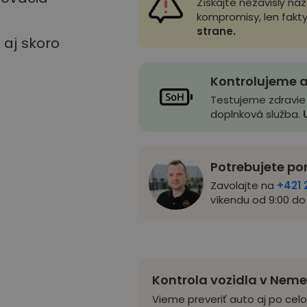
Získajte nezávislý ná
kompromisy, len fakt
strane.
u aj skoro
Kontrolujeme a
Testujeme zdravie
doplnková služba.
Potrebujete po
Zavolajte na
+421 
víkendu od 9:00 do 
Kontrola vozidla v Nem
Vieme preveriť auto aj po cel