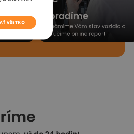
to
Poradíme
JAŤ VŠETKO
yjednáme
Oznámime Vám stav vozidla a
porúčanie
doručíme online report
eríme