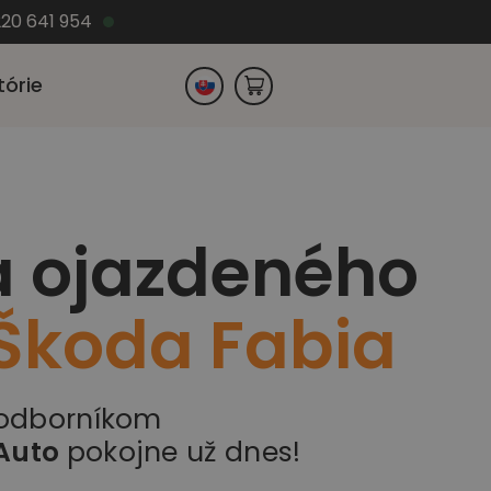
220 641 954
tórie
Česko
a ojazdeného
Nemecko
Škoda Fabia
 odborníkom
Auto
pokojne už dnes!