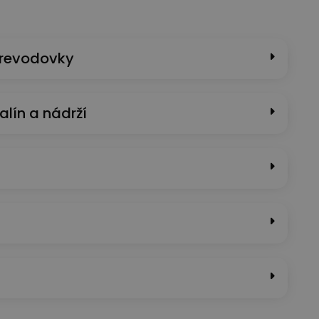
prevodovky
alín a nádrží