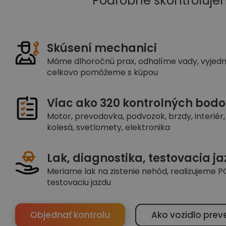
Podrobne skontroluje
Skúsení mechanici
Máme dlhoročnú prax, odhalíme vady, vyjed
celkovo pomôžeme s kúpou
Viac ako 320 kontrolných bodo
Motor, prevodovka, podvozok, brzdy, interiér, 
kolesá, svetlomety, elektronika
Lak, diagnostika, testovacia j
Meriame lak na zistenie nehôd, realizujeme PC
testovaciu jazdu
Objednať kontrolu
Ako vozidlo prev