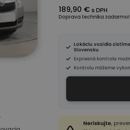
189,90 €
s DPH
Doprava technika zadarmo!
Lokáciu vozidla zistím
Slovensku
Expresná kontrola mož
Kontrolu môžeme vyko
o
Neriskujte
, preve
stovacia