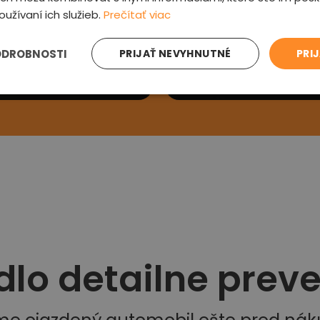
oužívaní ich služieb.
Prečítať viac
e sa Vám
Preveríme au
ODROBNOSTI
PRIJAŤ NEVYHNUTNÉ
PRI
ás kontaktujeme a
Prehliadneme auto, v
si detaily
zľavu a oznámime od
dlo detailne prev