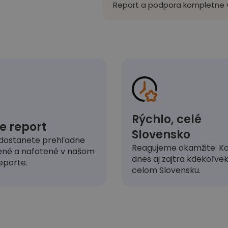
Report a podpora kompletne v
Rýchlo, celé
e report
Slovensko
dostanete prehľadne
Reagujeme okamžite. Ko
ené a nafotené v našom
dnes aj zajtra kdekoľve
eporte.
celom Slovensku.