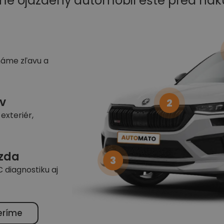
me ojazdený automobil ešte pred ná
náme zľavu a
v
2
exteriér,
azda
3
 diagnostiku aj
eríme