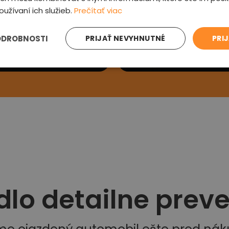
oužívaní ich služieb.
Prečítať viac
e sa Vám
Preveríme au
ODROBNOSTI
PRIJAŤ NEVYHNUTNÉ
PRI
ás kontaktujeme a
Prehliadneme auto, v
si detaily
zľavu a oznámime od
dlo detailne prev