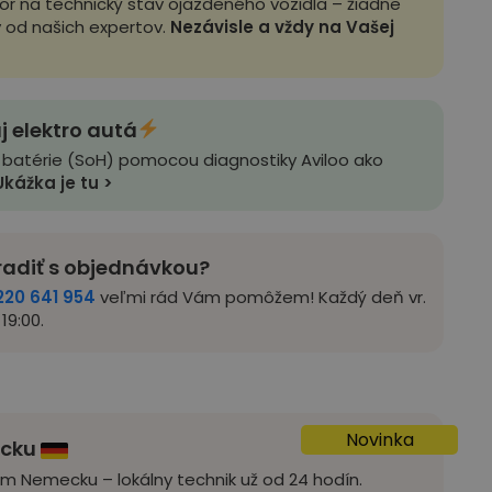
zor na technický stav ojazdeného vozidla – žiadne
y od našich expertov.
Nezávisle a vždy na Vašej
j elektro autá
 batérie (SoH) pomocou diagnostiky Aviloo ako
Ukážka je tu >
radiť s objednávkou?
220 641 954
veľmi rád Vám pomôžem! Každý deň vr.
19:00.
Novinka
ecku
om Nemecku – lokálny technik už od 24 hodín.