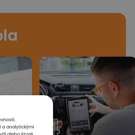
ola
4
vnosti.
 a analytickými
tli alebo ktoré