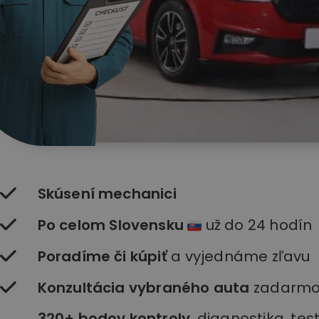
Skúsení mechanici
Po celom Slovensku
už do 24 hodín
Poradíme či kúpiť
a vyjednáme zľavu
Konzultácia vybraného auta
zadarm
320+ bodov kontroly
, diagnostika, te