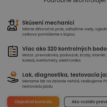
Podrobne skontroluje
Skúsení mechanici
Máme dlhoročnú prax, odhalíme vady, vyjed
celkovo pomôžeme s kúpou
Viac ako 320 kontrolných bodo
Motor, prevodovka, podvozok, brzdy, interiér, 
kolesá, svetlomety, elektronika
Lak, diagnostika, testovacia j
Meriame lak na zistenie nehôd, realizujeme PC
testovaciu jazdu
Objednať kontrolu
Ako vozidlo prev