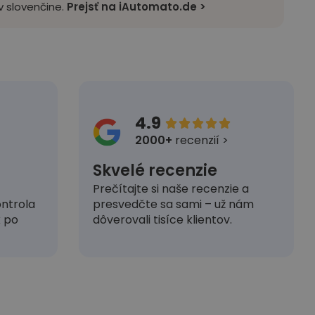
 slovenčine.
Prejsť na iAutomato.de >
4.9





2000+
recenzií >
Skvelé recenzie
Prečítajte si naše recenzie a
presvedčte sa sami – už nám
ntrola
dôverovali tisíce klientov.
k po