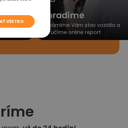
to
Poradíme
JAŤ VŠETKO
yjednáme
Oznámime Vám stav vozidla a
porúčanie
doručíme online report
eríme