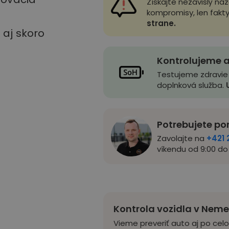
Získajte nezávislý ná
kompromisy, len fakt
strane.
u aj skoro
Kontrolujeme a
Testujeme zdravie
doplnková služba.
Potrebujete po
Zavolajte na
+421 
víkendu od 9:00 do 
Kontrola vozidla v Nem
Vieme preveriť auto aj po cel