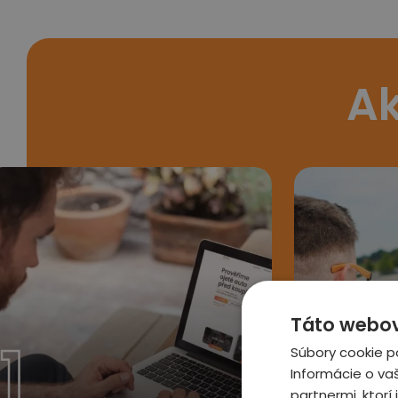
Ak
Táto webová
1
2
Súbory cookie p
Informácie o va
partnermi, ktorí