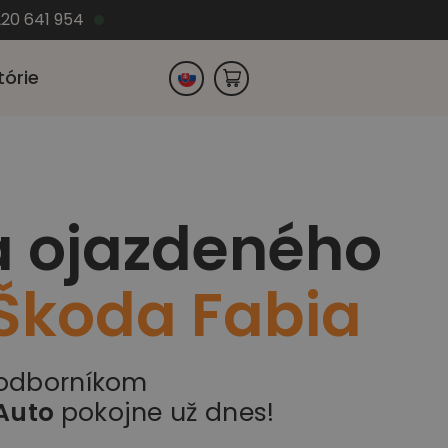
220 641 954
tórie
Česko
a ojazdeného
Nemecko
Škoda Fabia
 odborníkom
Auto
pokojne už dnes!