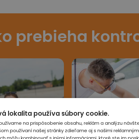
o prebieha kontr
 lokalita používa súbory cookie.
3
oužívame na prispôsobenie obsahu, reklám a analýzu návšte
šom používaní našej stránky zdieľame aj s našimi reklamnými
 ich môžu kombinovať s inými informáciami, ktoré ste im posky