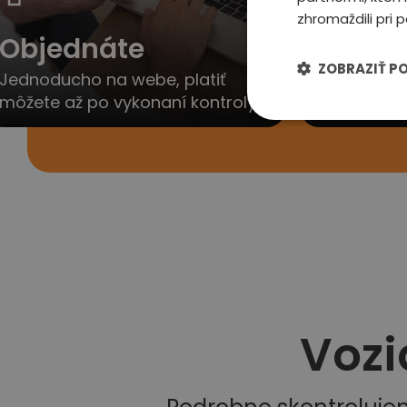
zhromaždili pri p
Objednáte
Ozvem
ZOBRAZIŤ P
Jednoducho na webe, platiť
Obratom V
môžete až po vykonaní kontroly
dohodneme 
Vozi