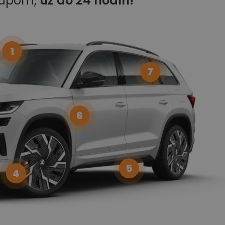
kupom,
už do 24 hodín!
1
7
6
5
4