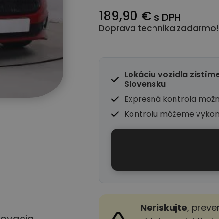
189,90 €
s DPH
Doprava technika zadarmo!
Lokáciu vozidla zistím
Slovensku
Expresná kontrola mož
Kontrolu môžeme vyko
o
Neriskujte
, preve
stovacia