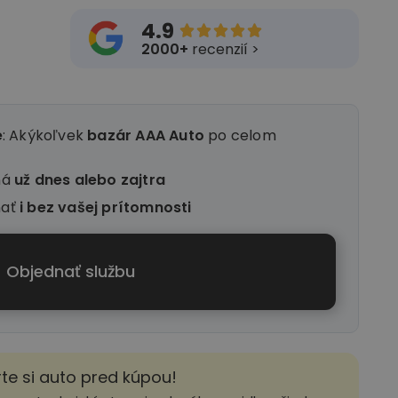
4.9





2000+
recenzií >
e
: Akýkoľvek
bazár AAA Auto
po celom
ná
už dnes alebo zajtra
nať
i
bez vašej prítomnosti
Objednať službu
rte si auto pred kúpou!