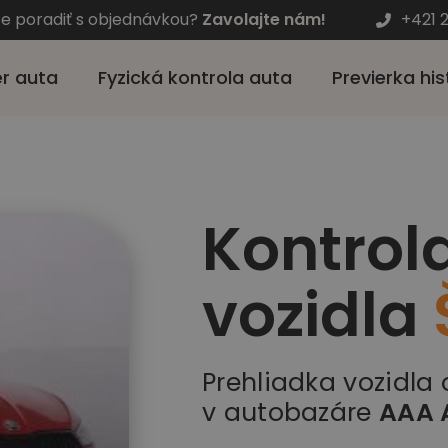
te poradiť s objednávkou?
Zavolajte nám!
+421 
r auta
Fyzická kontrola auta
Previerka his
Kontrol
vozidla
Prehliadka vozidla
v autobazáre
AAA 