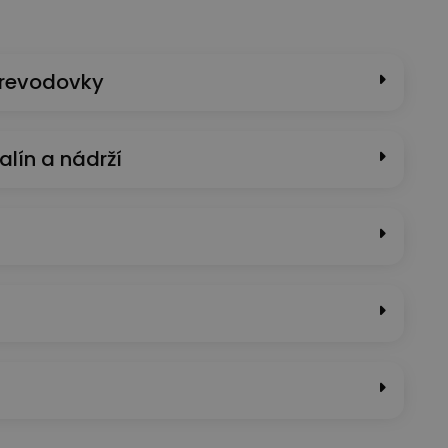
prevodovky
alín a nádrží