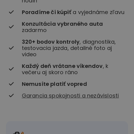
hodín
Poradíme či kúpiť
a vyjednáme zľavu
Konzultácia vybraného auta
zadarmo
320+ bodov kontroly
, diagnostika,
testovacia jazda, detailné foto aj
video
Každý deň vrátane víkendov
, k
večeru aj skoro ráno
Nemusíte platiť vopred
Garancia spokojnosti a nezávislosti