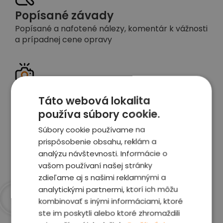
Popísané závady
Popísané a nafotené nálezy, komentár k vážnosti
a prípadnej cene opravy
Detailné foto aj video
Táto webová lokalita
Celé auto z exteriéru aj interiéru nafotíme
používa súbory cookie.
vrátane závad a poškodení
Súbory cookie používame na
prispôsobenie obsahu, reklám a
Zobraziť report
analýzu návštevnosti. Informácie o
vašom používaní našej stránky
zdieľame aj s našimi reklamnými a
analytickými partnermi, ktorí ich môžu
kombinovať s inými informáciami, ktoré
ste im poskytli alebo ktoré zhromaždili
Prečo sme najlepšia