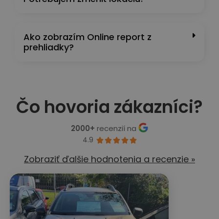
Ako zobrazím Online report z
prehliadky?
Čo hovoria zákazníci?
2000+
recenzií na
4.9





Zobraziť ďalšie hodnotenia a recenzie »