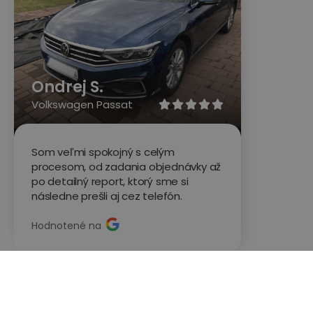
Ondrej S.
Volkswagen Passat





Som veľmi spokojný s celým
procesom, od zadania objednávky až
po detailný report, ktorý sme si
následne prešli aj cez telefón.
Hodnotené na