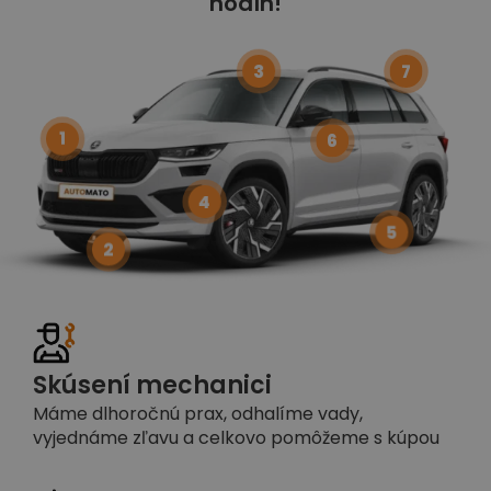
hodín!
3
7
1
6
4
5
2
Skúsení mechanici
Máme dlhoročnú prax, odhalíme vady,
vyjednáme zľavu a celkovo pomôžeme s kúpou