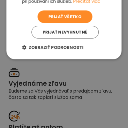
pri používaní ich služieb.
Prečítať viac
voľba
PRIJAŤ VŠETKO
PRIJAŤ NEVYHNUTNÉ
Garancia spokojnosti
Pokiaľ nebudete s našou prácou spokojní,
ZOBRAZIŤ PODROBNOSTI
napíšte nám a okamžite situáciu vyriešime
Vyjednáme zľavu
Budeme za Vás vyjednávať s predajcom zľavu,
často sa tak zaplatí služba sama
Platíte až potom