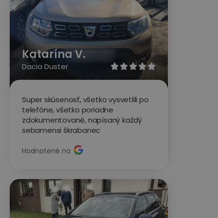
Katarína V.
Dacia Duster





Super skúsenosť, všetko vysvetlili po
telefóne, všetko poriadne
zdokumentované, napísaný každý
sebamensi škrabanec
Hodnotené na