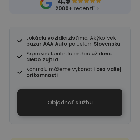
4.9





2000+
recenzií >
Lokáciu vozidla zistíme
: Akýkoľvek
bazár AAA Auto
po celom
Slovensku
Expresná kontrola možná
už dnes
alebo zajtra
Kontrolu môžeme vykonať
i
bez vašej
prítomnosti
Objednať službu