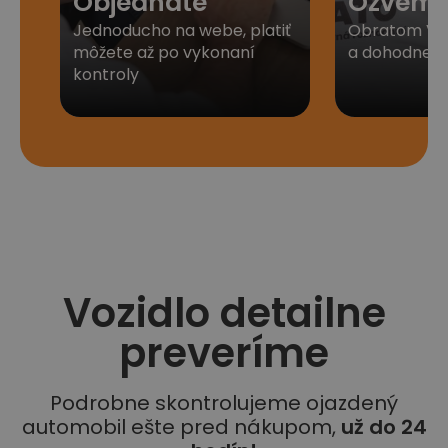
Objednáte
Ozveme
Jednoducho na webe, platiť
Obratom Vá
môžete až po vykonaní
a dohodneme 
kontroly
Vozidlo detailne
preveríme
Podrobne skontrolujeme ojazdený
automobil ešte pred nákupom,
už do 24