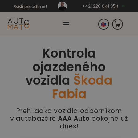
+421 220 641 954
Radi
poradíme!
Kontrola
Česko
ojazdeného
Nemecko
vozidla
Škoda
Fabia
Prehliadka vozidla odborníkom
v autobazáre
AAA Auto
pokojne už
dnes!