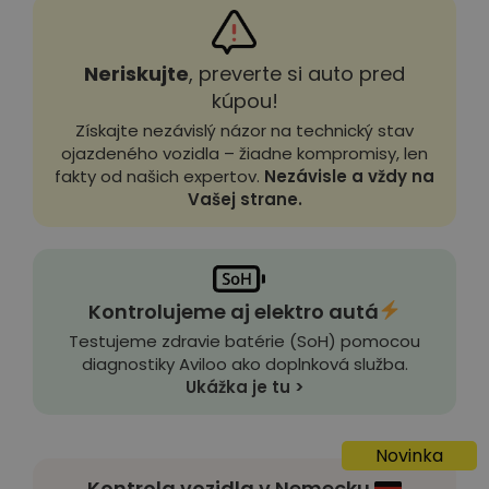
Neriskujte
, preverte si auto pred
kúpou!
Získajte nezávislý názor na technický stav
ojazdeného vozidla – žiadne kompromisy, len
fakty od našich expertov.
Nezávisle a vždy na
Vašej strane.
Kontrolujeme aj elektro autá
Testujeme zdravie batérie (SoH) pomocou
diagnostiky Aviloo ako doplnková služba.
Ukážka je tu >
Novinka
Kontrola vozidla v Nemecku