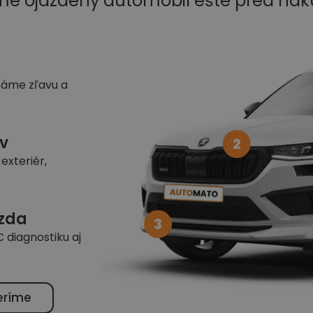
me ojazdený automobil ešte pred ná
náme zľavu a
v
2
exteriér,
azda
3
 diagnostiku aj
eríme