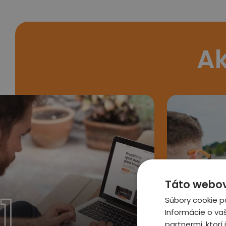
Ak
Táto webová
1
2
Súbory cookie p
Informácie o va
partnermi, ktorí