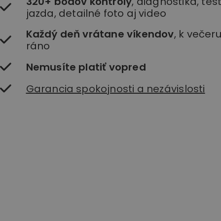
320+ bodov kontroly
, diagnostika, te
jazda, detailné foto aj video
Každý deň vrátane víkendov
, k večer
ráno
Nemusíte platiť vopred
Garancia spokojnosti a nezávislosti