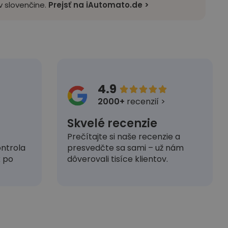
 slovenčine.
Prejsť na iAutomato.de >
4.9





2000+
recenzií >
Skvelé recenzie
Prečítajte si naše recenzie a
presvedčte sa sami – už nám
ntrola
dôverovali tisíce klientov.
k po