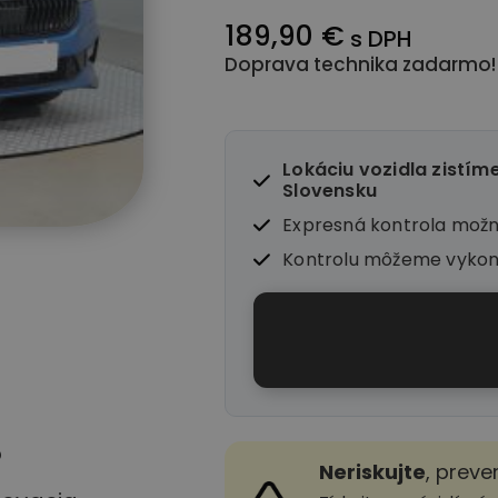
189,90 €
s DPH
Doprava technika zadarmo!
Lokáciu vozidla zistím
Slovensku
Expresná kontrola mož
Kontrolu môžeme vyko
o
Neriskujte
, preve