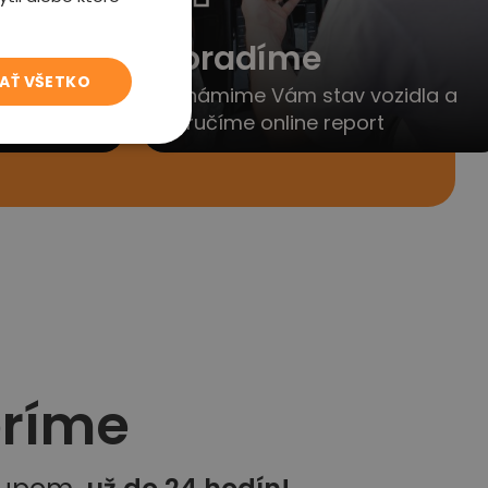
to
Poradíme
JAŤ VŠETKO
yjednáme
Oznámime Vám stav vozidla a
porúčanie
doručíme online report
eríme