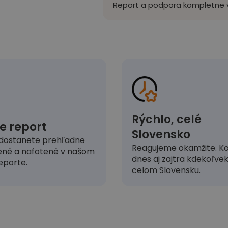
Report a podpora kompletne v
Rýchlo, celé
e report
Slovensko
dostanete prehľadne
Reagujeme okamžite. Ko
ené a nafotené v našom
dnes aj zajtra kdekoľve
eporte.
celom Slovensku.