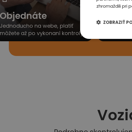
zhromaždili pri p
Objednáte
Ozvem
ZOBRAZIŤ P
Jednoducho na webe, platiť
Obratom V
môžete až po vykonaní kontroly
dohodneme 
Vozi