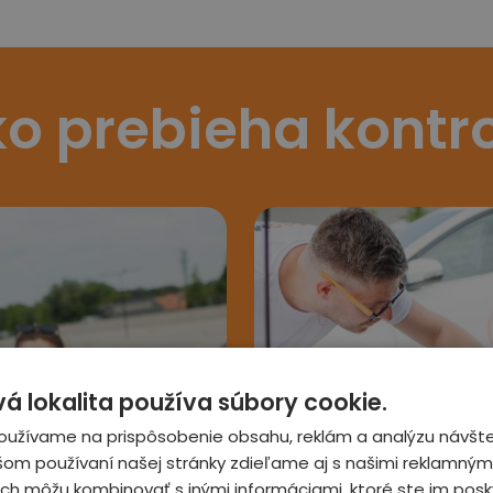
o prebieha kontr
 lokalita používa súbory cookie.
3
oužívame na prispôsobenie obsahu, reklám a analýzu návšte
šom používaní našej stránky zdieľame aj s našimi reklamnými
 ich môžu kombinovať s inými informáciami, ktoré ste im posky