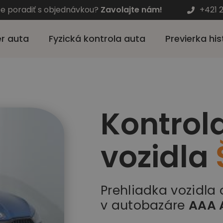
te poradiť s objednávkou?
Zavolajte nám!
+421 
r auta
Fyzická kontrola auta
Previerka his
Kontrol
vozidla
Prehliadka vozidla
v autobazáre
AAA 