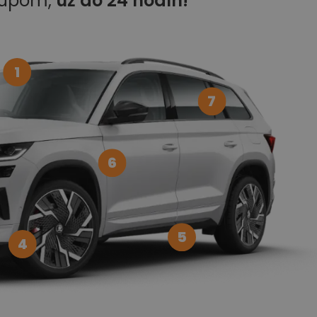
kupom,
už do 24 hodín!
1
7
6
5
4