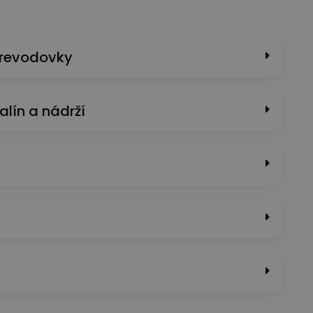
prevodovky
alín a nádrží