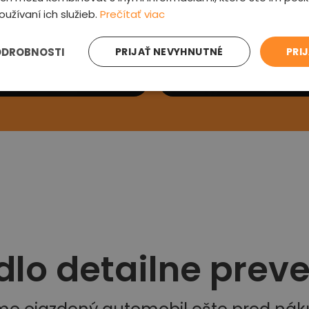
oužívaní ich služieb.
Prečítať viac
e sa Vám
Preveríme au
ODROBNOSTI
PRIJAŤ NEVYHNUTNÉ
PRI
ás kontaktujeme a
Prehliadneme auto, v
si detaily
zľavu a oznámime od
dlo detailne prev