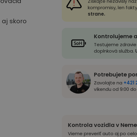
stovacia
Získajte nezávislý ná
kompromisy, len fakt
strane.
u aj skoro
Kontrolujeme a
Testujeme zdravie
doplnková služba.
Potrebujete po
Zavolajte na
+421 
víkendu od 9:00 do 
Kontrola vozidla v Nem
Vieme preveriť auto aj po cel