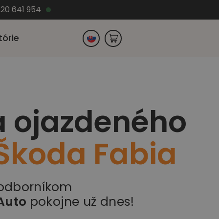
220 641 954
tórie
Česko
a ojazdeného
Nemecko
Škoda Fabia
 odborníkom
Auto
pokojne už dnes!