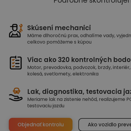
Podrobne skontroluje
Skúsení mechanici
Máme dlhoročnú prax, odhalíme vady, vyjed
celkovo pomôžeme s kúpou
Viac ako 320 kontrolných bodo
Motor, prevodovka, podvozok, brzdy, interiér, 
kolesá, svetlomety, elektronika
Lak, diagnostika, testovacia j
Meriame lak na zistenie nehôd, realizujeme PC
testovaciu jazdu
Objednať kontrolu
Ako vozidlo prev