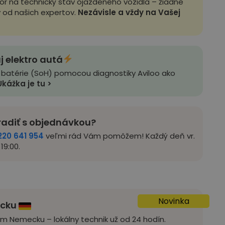
zor na technický stav ojazdeného vozidla – žiadne
y od našich expertov.
Nezávisle a vždy na Vašej
j elektro autá
 batérie (SoH) pomocou diagnostiky Aviloo ako
Ukážka je tu >
radiť s objednávkou?
220 641 954
veľmi rád Vám pomôžem! Každý deň vr.
19:00.
Novinka
ecku
om Nemecku – lokálny technik už od 24 hodín.