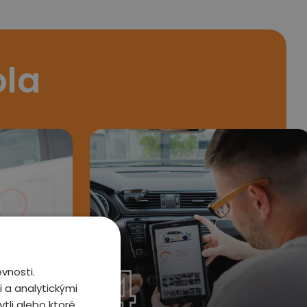
ola
4
vnosti.
 a analytickými
tli alebo ktoré