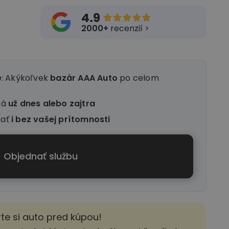
4.9





2000+
recenzií >
e
: Akýkoľvek
bazár AAA Auto
po celom
ná
už dnes alebo zajtra
nať
i
bez vašej prítomnosti
Objednať službu
rte si auto pred kúpou!