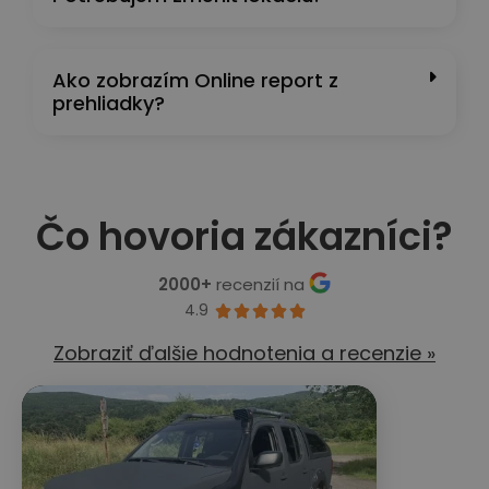
Ako zobrazím Online report z
prehliadky?
Čo hovoria zákazníci?
2000+
recenzií na
4.9





Zobraziť ďalšie hodnotenia a recenzie »