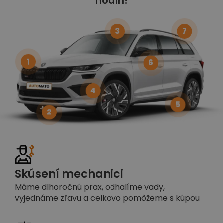
hodín!
3
7
1
6
4
5
2
Skúsení mechanici
Máme dlhoročnú prax, odhalíme vady,
vyjednáme zľavu a celkovo pomôžeme s kúpou