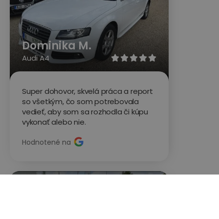
Dominika M.
Audi A4





Super dohovor, skvelá práca a report
so všetkým, čo som potrebovala
vedieť, aby som sa rozhodla či kúpu
vykonať alebo nie.
Hodnotené na