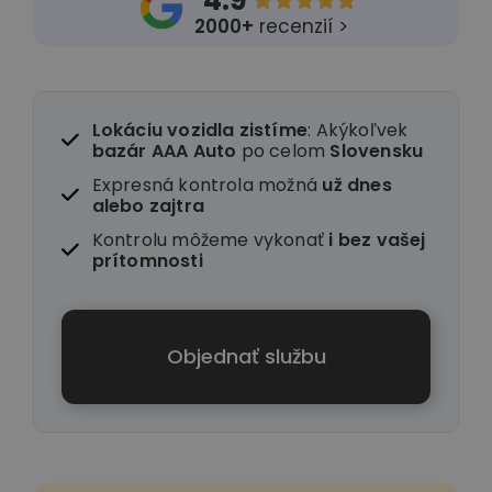
4.9





2000+
recenzií >
Lokáciu vozidla zistíme
: Akýkoľvek
bazár AAA Auto
po celom
Slovensku
Expresná kontrola možná
už dnes
alebo zajtra
Kontrolu môžeme vykonať
i
bez vašej
prítomnosti
Objednať službu