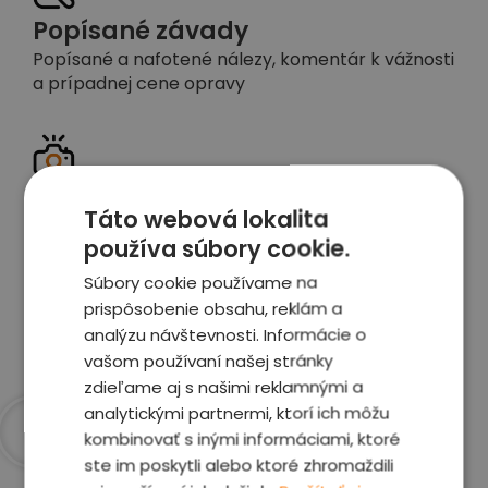
Popísané závady
Popísané a nafotené nálezy, komentár k vážnosti
a prípadnej cene opravy
Detailné foto aj video
Táto webová lokalita
Celé auto z exteriéru aj interiéru nafotíme
používa súbory cookie.
vrátane závad a poškodení
Súbory cookie používame na
prispôsobenie obsahu, reklám a
Zobraziť report
analýzu návštevnosti. Informácie o
vašom používaní našej stránky
zdieľame aj s našimi reklamnými a
analytickými partnermi, ktorí ich môžu
kombinovať s inými informáciami, ktoré
Prečo sme najlepšia
ste im poskytli alebo ktoré zhromaždili