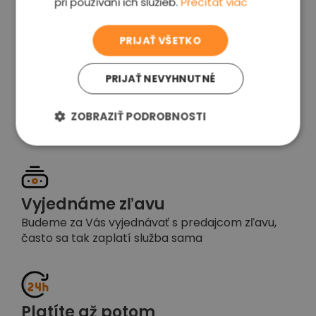
pri používaní ich služieb.
Prečítať viac
voľba
PRIJAŤ VŠETKO
PRIJAŤ NEVYHNUTNÉ
Garancia spokojnosti
Pokiaľ nebudete s našou prácou spokojní,
ZOBRAZIŤ PODROBNOSTI
napíšte nám a okamžite situáciu vyriešime
Vyjednáme zľavu
Budeme za Vás vyjednávať s predajcom zľavu,
často sa tak zaplatí služba sama
Platíte až potom