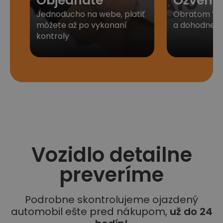
Objednáte
Ozveme
Jednoducho na webe, platiť
Obratom Vá
môžete až po vykonaní
a dohodneme 
kontroly
Vozidlo detailne
preveríme
Podrobne skontrolujeme ojazdený
automobil ešte pred nákupom,
už do 24