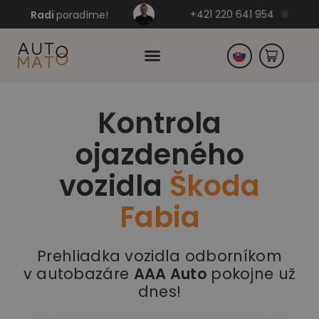
+421 220 641 954
Radi
poradíme!
Kontrola
Česko
ojazdeného
Nemecko
vozidla
Škoda
Fabia
Prehliadka vozidla odborníkom
v autobazáre
AAA Auto
pokojne už
dnes!