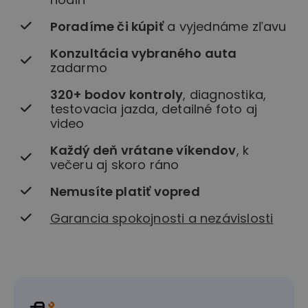
Poradíme či kúpiť
a vyjednáme zľavu
Konzultácia vybraného auta
zadarmo
320+ bodov kontroly
, diagnostika,
testovacia jazda, detailné foto aj
video
Každý deň vrátane víkendov
, k
večeru aj skoro ráno
Nemusíte platiť vopred
Garancia spokojnosti a nezávislosti