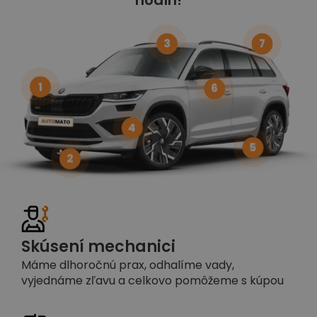
3
7
1
6
4
5
2
Skúsení mechanici
Máme dlhoročnú prax, odhalíme vady,
vyjednáme zľavu a celkovo pomôžeme s kúpou