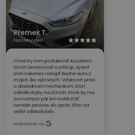
Přemek T.
Ford Mondeo





Chcel by som poďakovať AutoMoto
za ich ústretovosť a prístup. Aj keď
som nakoniec nekúpil žiadne auto z
mojich 3ks vybraných. Vďaka ich práci
a dôslednosti mechanikom, ktorí
odhalili chyby na účtoch, ktoré by ma
za možných pár km mohli stáť
nemalé peniaze do opráv. Ešte raz
veľké vďaka👍👍👍 …
Hodnotené na