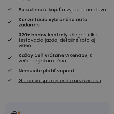
Poradíme či kúpiť
a vyjednáme zľavu
Konzultácia vybraného auta
zadarmo
320+ bodov kontroly
, diagnostika,
testovacia jazda, detailné foto aj
video
Každý deň vrátane víkendov
, k
večeru aj skoro ráno
Nemusíte platiť vopred
Garancia spokojnosti a nezávislosti