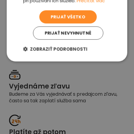
pri používaní ich služieb.
Prečítať viac
voľba
PRIJAŤ VŠETKO
PRIJAŤ NEVYHNUTNÉ
Garancia spokojnosti
Pokiaľ nebudete s našou prácou spokojní,
ZOBRAZIŤ PODROBNOSTI
napíšte nám a okamžite situáciu vyriešime
Vyjednáme zľavu
Budeme za Vás vyjednávať s predajcom zľavu,
často sa tak zaplatí služba sama
Platíte až potom