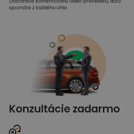
Dostanete komentovanú video prehliadku, auto
spoznáte z každého uhla
Konzultácie zadarmo