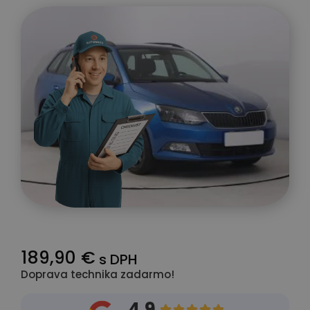
189,90 €
s DPH
Doprava technika zadarmo!
4.9




