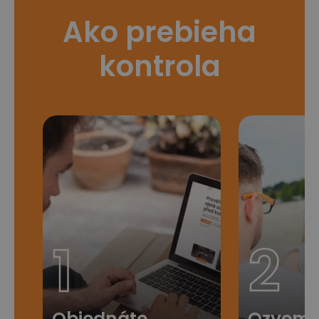
Ako prebieha
kontrola
1
2
Objednáte
Ozveme