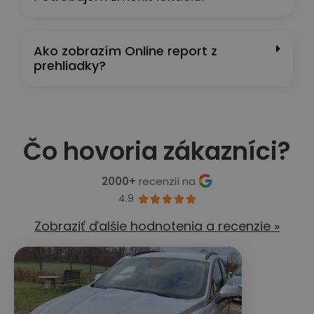
Ako zobrazím Online report z
prehliadky?
Čo hovoria zákazníci?
2000+
recenzií na
4.9





Zobraziť ďalšie hodnotenia a recenzie »