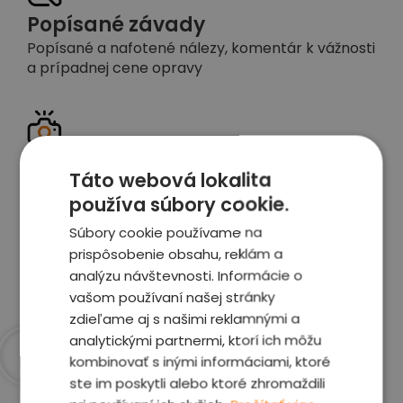
Popísané závady
Popísané a nafotené nálezy, komentár k vážnosti
a prípadnej cene opravy
Detailné foto aj video
Táto webová lokalita
Celé auto z exteriéru aj interiéru nafotíme
používa súbory cookie.
vrátane závad a poškodení
Súbory cookie používame na
prispôsobenie obsahu, reklám a
Zobraziť report
analýzu návštevnosti. Informácie o
vašom používaní našej stránky
zdieľame aj s našimi reklamnými a
analytickými partnermi, ktorí ich môžu
kombinovať s inými informáciami, ktoré
Prečo sme najlepšia
ste im poskytli alebo ktoré zhromaždili