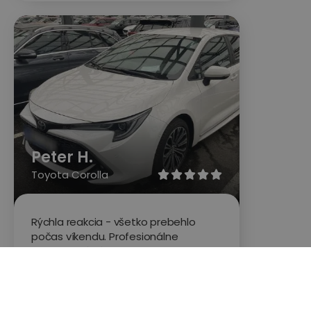
Peter H.
Toyota Corolla





Rýchla reakcia - všetko prebehlo
počas víkendu. Profesionálne
spracovaný výsledok prehliadky.
Výborná komunikácia.
Hodnotené na